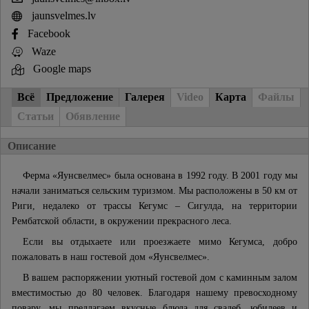
jaunsvelmes.lv
Facebook
Waze
Google maps
Всё
Предложение
Галерея
Video
Карта
Файлы
Статьи
Обявление
Описание
Ферма «Яунсвелмес» была основана в 1992 году. В 2001 году мы
начали заниматься сельским туризмом. Мы расположены в 50 км от
Риги, недалеко от трассы Кегумс – Сигулда, на территории
Рембатской области, в окружении прекрасного леса.
Если вы отдыхаете или проезжаете мимо Кегумса, добро
пожаловать в наш гостевой дом «Яунсвелмес».
В вашем распоряжении уютный гостевой дом с каминным залом
вместимостью до 80 человек. Благодаря нашему превосходному
повару, мы предлагаем вкусные блюда для свадеб, юбилеев и