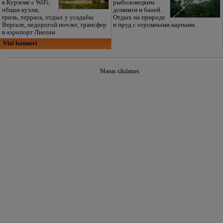
в Курземе с WiFi,
рыболовецким
общая кухня,
домиком и баней.
гриль, терраса, отдых у усадьбы
Отдых на природе
Вергале, недорогой ночлег, трансфер
и пруд с огромными карпами.
в аэропорт Лиепаи
Visi banneri
Manas sīkdatnes