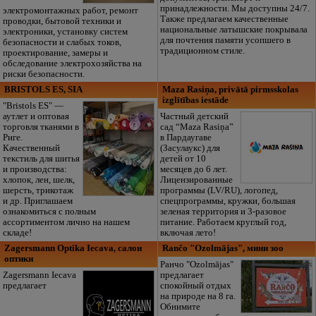
принадлежности. Мы доступны 24/7.
электромонтажных работ, ремонт
Также предлагаем качественные
проводки, бытовой техники и
национальные латышские покрывала
электроники, установку систем
для почтения памяти усопшего в
безопасности и слабых токов,
традиционном стиле.
проектирование, замеры и
обследование электрохозяйства на
риски безопасности.
BRISTOLS ES, SIA
Maza Rasiņa, privātā pirmsskolas
izglītības iestāde
"Bristols ES" —
аутлет и оптовая
Частный детский
торговля тканями в
сад “Maza Rasiņa”
Риге.
в Пардаугаве
Качественный
(Засулаукс) для
текстиль для шитья
детей от 10
и производства:
месяцев до 6 лет.
хлопок, лен, шелк,
Лицензированные
шерсть, трикотаж
программы (LV/RU), логопед,
и др. Приглашаем
спецпрограммы, кружки, большая
ознакомиться с полным
зеленая территория и 3-разовое
ассортиментом лично на нашем
питание. Работаем круглый год,
складе!
включая лето!
Zagersmann Optika Iecava, салон
Rančo "Ozolmājas", мини зоо
оптики
Ранчо "Ozolmājas"
Zagersmann Iecava
предлагает
предлагает
спокойный отдых
на природе на 8 га.
Обнимите