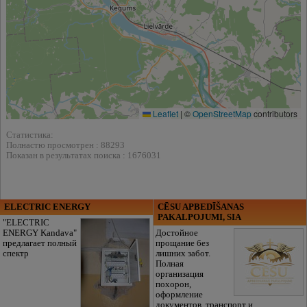
Leaflet
|
©
OpenStreetMap
contributors
Статистика:
Полнастю просмотрен : 88293
Показан в результатах поиска : 1676031
ELECTRIC ENERGY
CĒSU APBEDĪŠANAS
PAKALPOJUMI, SIA
"ELECTRIC
ENERGY Kandava"
Достойное
предлагает полный
прощание без
спектр
лишних забот.
Полная
организация
похорон,
оформление
документов, транспорт и