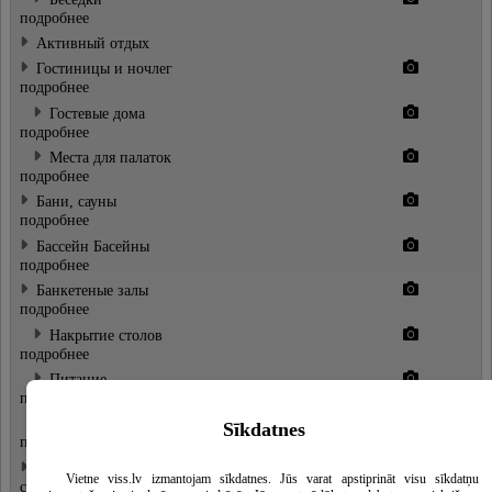
подробнее
Активный отдых
Гостиницы и ночлег
подробнее
Гостевые дома
подробнее
Места для палаток
подробнее
Бани, сауны
подробнее
Бассейн Басейны
подробнее
Банкетeные залы
подробнее
Накрытие столов
подробнее
Питание
подробнее
Выездное питание
Sīkdatnes
подробнее
Помещения для конференций и
Vietne viss.lv izmantojam sīkdatnes. Jūs varat apstiprināt visu sīkdatņu
семинаров