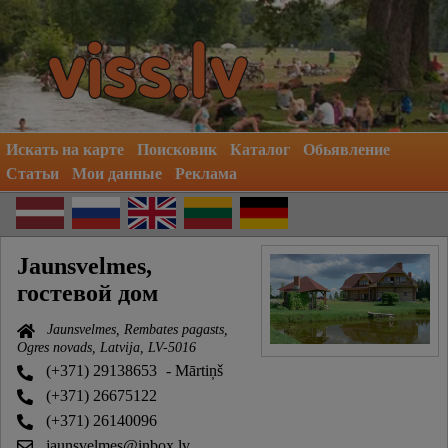
Искать на карте
Поисковик
Каталог
Обьявление
Статьи
Мои данные
Реклама
Jaunsvelmes,
гостевой дом
Jaunsvelmes, Rembates pagasts,
Ogres novads, Latvija, LV-5016
(+371) 29138653
- Mārtiņš
(+371) 26675122
(+371) 26140096
jaunsvelmes@inbox.lv