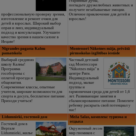
старинные дубы,
погладьте дружелюбных животных и
получите незабываемые эмоции.
профессиональную проверку зрения,
Отличное приключение для детей и
изготовление и ремонт очков для
взрослых!
детей и взрослых. Широкий выбор
оправ и линз, индивидуальный
подход и консультации. Улучшите
качество зрения в нашем салоне в
Иецаве!
Nīgrandes pagasta Kalnu
Montessori Nākotnes māja, privātā
pamatskola
pirmsskolas izglītības iestāde
Выбирай среднюю
Частный детский
школу Калны!
сад Монтессори
Программа
"Nākotnes māja" в
гособороны с
центре Риги.
оплатой проезда и
Индивидуальный
общежития.
подход, малые
Современные классы, опытные
группы и
учителя, широкие возможности для
гармоничная среда для детей от 1,6
спорта и досуга, бесплатное питание.
лет. Развивающие занятия и
Приходи учиться!
сбалансированное питание. Помогите
ребенку раскрыть свой потенциал у
нас!
Līdumnieki, гостевой дом
Meža Salas, комплекс туризма и
отдыха
Гостевой дом в
Вергале
Окруженный лесом
Līdumnieki, жилье
мир гномиков с