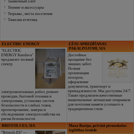
Тыквенный хлеб
Тюнинг и аксессуары
Тюрьмы , места поселения
Тяжелая атлетика
ELECTRIC ENERGY
CĒSU APBEDĪŠANAS
PAKALPOJUMI, SIA
"ELECTRIC
ENERGY Kandava"
Достойное
предлагает полный
прощание без
спектр
лишних забот.
Полная
организация
похорон,
оформление
документов, транспорт и
принадлежности. Мы доступны 24/7.
электромонтажных работ, ремонт
Также предлагаем качественные
проводки, бытовой техники и
национальные латышские покрывала
электроники, установку систем
для почтения памяти усопшего в
безопасности и слабых токов,
традиционном стиле.
проектирование, замеры и
обследование электрохозяйства на
риски безопасности.
BRISTOLS ES, SIA
Maza Rasiņa, privātā pirmsskolas
izglītības iestāde
"Bristols ES" —