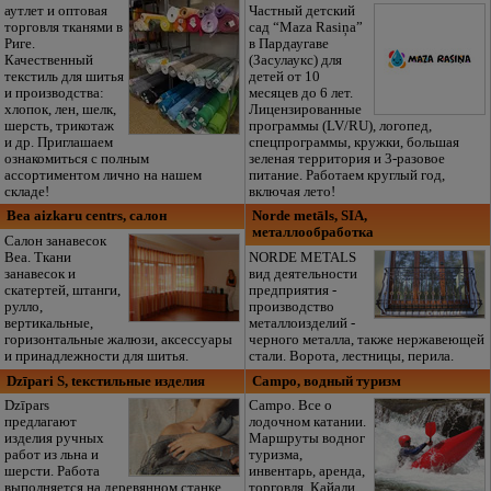
аутлет и оптовая
Частный детский
торговля тканями в
сад “Maza Rasiņa”
Риге.
в Пардаугаве
Качественный
(Засулаукс) для
текстиль для шитья
детей от 10
и производства:
месяцев до 6 лет.
хлопок, лен, шелк,
Лицензированные
шерсть, трикотаж
программы (LV/RU), логопед,
и др. Приглашаем
спецпрограммы, кружки, большая
ознакомиться с полным
зеленая территория и 3-разовое
ассортиментом лично на нашем
питание. Работаем круглый год,
складе!
включая лето!
Bea aizkaru centrs, салон
Norde metāls, SIA,
металлообработка
Салон занавесок
Bea. Ткани
NORDE METALS
занавесок и
вид деятельности
скатертей, штанги,
предприятия -
рулло,
производство
вертикальные,
металлоизделий -
горизонтальные жалюзи, аксессуары
черного металла, также нержавеющей
и принадлежности для шитья.
стали. Ворота, лестницы, перила.
Dzīpari S, tекстильные изделия
Campo, водный туризм
Dzīpars
Campo. Все о
предлагают
лодочном катании.
изделия ручных
Маршруты водног
работ из льна и
туризма,
шерсти. Работа
инвентарь, аренда,
выполняется на деревянном станке
торговля. Кайали,