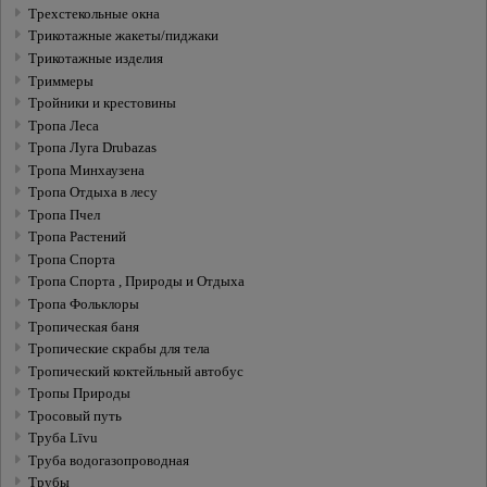
Трехстекольные окна
Трикотажные жакеты/пиджаки
Трикотажные изделия
Триммеры
Тройники и крестовины
Тропа Леса
Тропа Луга Drubazas
Тропа Минхаузена
Тропа Отдыха в лесу
Тропа Пчел
Тропа Растений
Тропа Спорта
Тропа Спорта , Природы и Отдыха
Тропа Фольклоры
Тропическая баня
Тропические скрабы для тела
Тропический коктейльный автобус
Тропы Природы
Тросовый путь
Труба Līvu
Труба водогазопроводная
Трубы