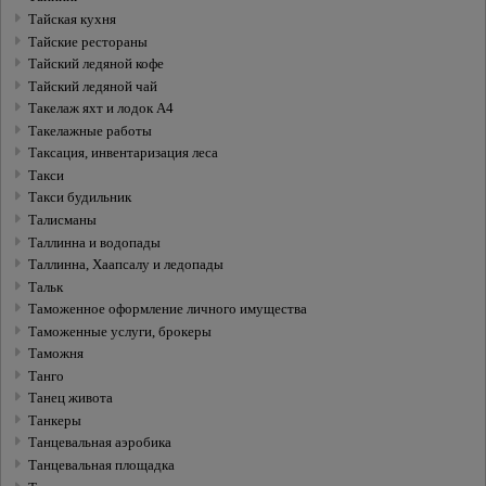
Тайская кухня
Тайские рестораны
Тайский ледяной кофе
Тайский ледяной чай
Такелаж яхт и лодок А4
Такелажные работы
Таксация, инвентаризация леса
Такси
Такси будильник
Талисманы
Таллинна и водопады
Таллинна, Хаапсалу и ледопады
Тальк
Таможенное оформление личного имущества
Таможенные услуги, брокеры
Таможня
Танго
Танец живота
Танкеры
Танцевальная аэробика
Танцевальная площадка