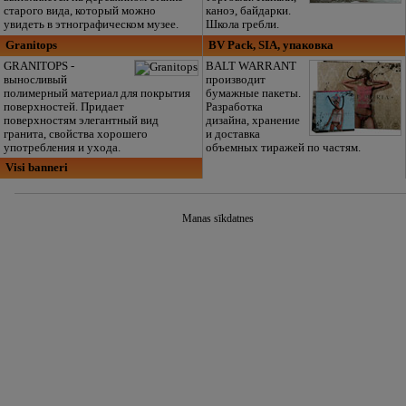
старого вида, который можно
каноэ, байдарки.
увидеть в этнографическом музее.
Школа гребли.
Granitops
BV Pack, SIA, упаковка
GRANITOPS -
BALT WARRANT
выносливый
производит
полимерный материал для покрытия
бумажные пакеты.
поверхностей. Придает
Разработка
поверхностям элегантный вид
дизайна, хранение
гранита, свойства хорошего
и доставка
употребления и ухода.
объемных тиражей по частям.
Visi banneri
Manas sīkdatnes