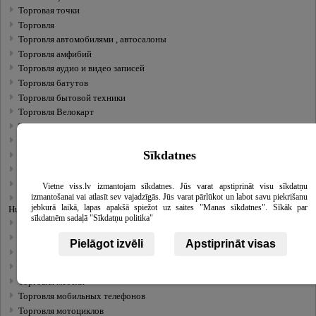
Торговая точки
Торговля
Торговля автомобилями , автосалоны
Торговля амфибий
Торговля аудио и видео записей
Торговля батутов
Торговля бытовой техники
Торговля Велокарт
Торговля весами
Торговля водных мотоциклов
Sīkdatnes
Торговля грузовых авто
Торговля заборомы
Торговля и ремонт техники
Vietne viss.lv izmantojam sīkdatnes. Jūs varat apstiprināt visu sīkdatņu
izmantošanai vai atlasīt sev vajadzīgās. Jūs varat pārlūkot un labot savu piekrišanu
Торговля и прокат шлифовальных паркетных машин ”Lagler” (Trio,
jebkurā laikā, lapas apakšā spiežot uz saites "Manas sīkdatnes". Sīkāk par
Hummel, Omega, Unico)
sīkdatnēm sadaļā "Sīkdatņu politika"
Торговля изделий из металла
Торговля инвентаря боулинга
Pielāgot izvēli
Apstiprināt visas
Торговля лошадьми
Торговля матрасами
Торговля мебели
Торговля мобильных телефонов
Торговля мотоциклов