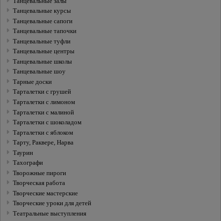
Танцевальные залы
Танцевальные курсы
Танцевальные сапоги
Танцевальные тапочки
Танцевальные туфли
Танцевальные центры
Танцевальные школы
Танцевальные шоу
Тарные доски
Тарталетки с грушей
Тарталетки с лимоном
Тарталетки с малиной
Тарталетки с шоколадом
Тарталетки с яблоком
Тарту, Раквере, Нарва
Таурин
Тахографи
Творожные пироги
Творческая работа
Творческие мастерские
Творческие уроки для детей
Театральные выступления