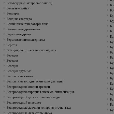
Бр
Бельведера (Смотровые башни)
Бр
Бельевые майки
Бр
Бендеры
Бр
Бендикс стартера
Бр
Бензиновые генераторы тока
Бр
Бензиновые дровоколы
Бр
Березовые дрова
Бр
Березовые пиломатериалы
Бу
Береты
Бу
Беседка для торжеств и посиделок
Бу
Беседки
Бу
Беседки
Бу
Беседки
Бу
Беседки срубные
Бу
Бесплатные газеты
Бу
Бесплатные юридические консультации
Бу
Беспроводная kнопки тревоги
Бу
Беспроводная охранная система, сигнализация
Бу
Беспроводной датчик протечки воды
Бу
Беспроводной интернет
Бу
Беспроводныe датчики контроля утечки газа
Бу
Беспроводныe детекторы дыма