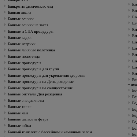
Банкротство
Бл
Банкроты физических лиц
Бл
Банная школа
Бл
Банные веники
Бл
Банные веники на заказ
Бл
Банные и СПА процедуры
Бл
Банные кадки
Бл
Банные коврики
Бл
Банные льняные полотенца
Бл
Банные полотенца
Бл
Банные процедуры
Бл
Банные процедуры для групп
Бл
Банные процедуры для укрепления здоровья
Бо
Банные процедуры на День рождение
– пещ
Банные процедуры на солнцестояние
Бо
Банные ритуалы Дня рождения
Бо
Банные специалисты
Бо
Банные тапки
Бо
Банные чаи
Бо
Банные шапки из фетра
Бо
Банные юбки
Бо
Банный комплекс с бассейном и каминным залом
Бо