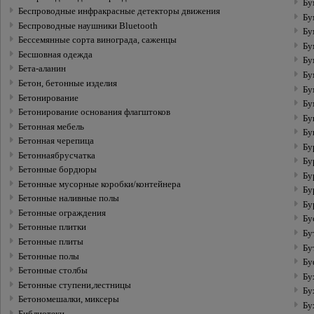
Бу
Беспроводныe инфракрасныe детекторы движения
Бу
Беспроводные наушники Bluetooth
Бу
Бессемянные сорта винограда, саженцы
Бу
Бесшовная одежда
Бу
Бета-аланин
Бу
Бетон, бетонные изделия
Бу
Бетонирование
Бу
Бетонирование основания флагштоков
Бу
Бетонная мебель
Бу
Бетонная черепица
Бу
Бетоннаябрусчатка
Бу
Бетонные бордюры
Бу
Бетонные мусорные коробки/контейнера
Бу
Бетонные наливные полы
Бу
Бетонные ограждения
Бу
Бетонные плитки
Бу
Бетонные плиты
Бу
Бетонные полы
Бу
Бетонные столбы
Бу
Бетонные ступени,лестницы
Бу
Бетономешалки, миксеры
Бу
Библиотеки