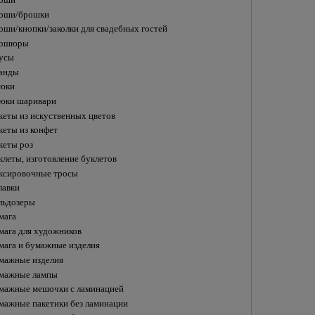
оши
оши/брошки
оши/кнопки/заколки для свадебных гостей
ошюры
усы
энды
юки
юки шаривари
кеты из искуственных цветов
кеты из конфет
кеты роз
клеты, изготовление буклетов
ксировочные тросы
лавки
льдозеры
мага
мага для художников
мага и бумажные изделия
мажные изделия
мажные лампы
мажные мешочки с ламинацией
мажные пакетики без ламинации