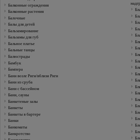
надг
Балконные ограждения
Бл
Балконные растения
Бл
Балочные
Бл
Балы для детей
Бл
Бальзамирование
Бл
Бальзамы для губ
Бл
Бальное платье
Бл
Бальные танцы
Бл
Балюстрады
Бл
Бамбук
Бл
Бампера
Бл
Бани возле Риги/вблизи Риги
Бл
Бани из сруба
Бл
Бани с бассейном
Бл
Бани, сауны
Бл
Банкетeные залы
Бл
Банкеты
Бл
Банкеты в бартере
Бл
Банки
Бл
Банкоматы
Бл
Банкротство
Бл