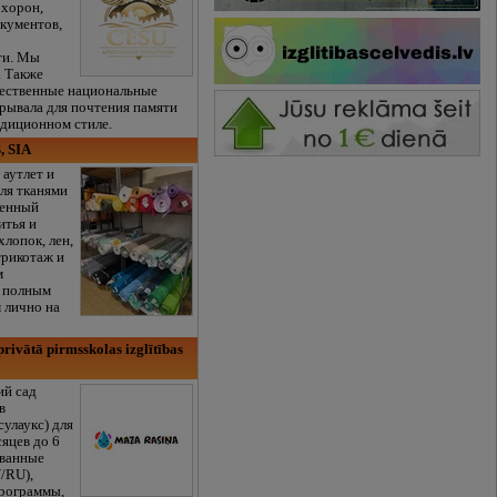
охорон,
кументов,
ти. Мы
. Также
чественные национальные
рывала для почтения памяти
адиционном стиле.
, SIA
 аутлет и
ля тканями
венный
итья и
хлопок, лен,
трикотаж и
м
с полным
 лично на
rivātā pirmsskolas izglītības
ий сад
в
сулаукс) для
сяцев до 6
ованные
/RU),
программы,