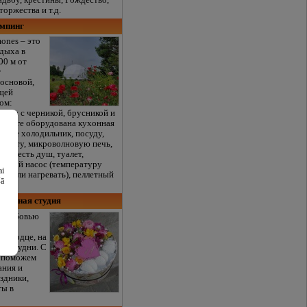
адьбу, крестины, Рождество,
оржества и т.д.
эмпинг
ones – это
тдыха в
00 м от
г
сосновой,
ущей
ом:
ропы с черникой, брусникой и
эмпинге оборудована кухонная
айдете холодильник, посуду,
плиту, микроволновую печь,
аюте есть душ, туалет,
ловой насос (температуру
ai
ть или нагревать), пеллетный
šā
веточная студия
с любовью
оты,
т сердце, на
к и будни. С
м поможем
ания и
здники,
ты в