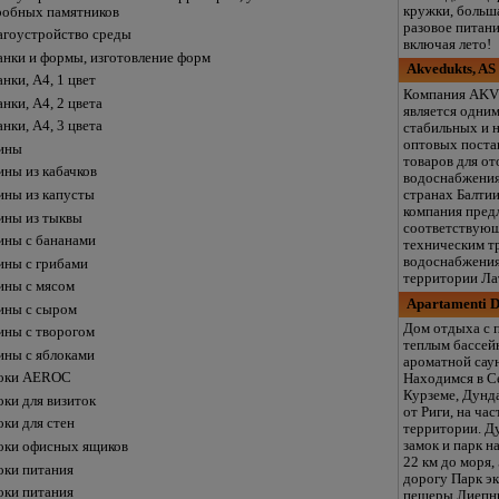
кружки, больша
робных памятников
разовое питани
агоустройство среды
включая лето!
анки и формы, изготовление форм
Akvedukts, AS
анки, А4, 1 цвет
Компания AK
анки, А4, 2 цвета
является одни
анки, А4, 3 цвета
стабильных и 
оптовых поста
ины
товаров для от
ины из кабачков
водоснабжения
ины из капусты
странах Балти
компания пред
ины из тыквы
соответствующ
ины с бананами
техническим т
водоснабжения
ины с грибами
территории Ла
ины с мясом
Apartamenti 
ины с сыром
Дом отдыха с 
ины с творогом
теплым бассей
ины с яблоками
ароматной сау
оки AEROC
Находимся в С
Курземе, Дунда
оки для визиток
от Риги, на ча
оки для стен
территории. Д
замок и парк на
оки офисных ящиков
22 км до моря,
оки питания
дорогу Парк э
оки питания
пещеры Лиепние