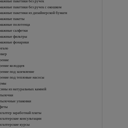
мажные пакетики без ручек
мажные пакетики без ручек с окошком
мажные пакетики из дизайнерской бумаги
мажные пакеты
мажные полотенца
мажные салфетки
мажные фильтры
мажные фонарики
нгало
нкер
рение
рение колодцев
рение под заземление
рение под тепловые насосы
рмы
сины из натуральных камней
тылочки
тылочные упаковки
феты
хгалтер заработнай платы
хгалтерские консультации
хгалтерские курсы