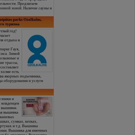
ельности. Предлагаем
хонной зоной. Наличие сауны и
atpūtas parks Ozolkalns,
ого туризма
углый год!
лагает
ля отдыха и
парке Гауя,
сиса. Зимой
рнолыжные и
ие трассы,
 составляет
 холме есть
два якорных подъемника,
да оборудования и услуги
узники и
я младенцев
и вышивки.
ая вышивка
тканевых
ашках, сумках, кепках,
ртуках и т.д. Вышивка
ании. Вышивка для именных