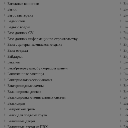
Багажные ванночки
Би
Багии
Би
Багровая герань
Би
Бадминтон
Би
Бадья с водой
Би
База данных CV
Би
База данных информации по строительству
Би
Базы , центры , комплексы отдыха
Би
Базы отдыха
Би
Байдарки
Би
Бакалея
Би
Баки/резервуары, бункера для гранул
Би
Баклажанные саженцы
Би
Бактериологический анализ
Би
Бактерицидные лампы
Би
Балансировка дисков
Би
Балансировка отопительных систем
Би
Балансиры
Бл
Балдонская грязь
Бл
Балки для подъема груза
Бл
Балконные двери
Бл
Бл
Балконные двери из ПВХ