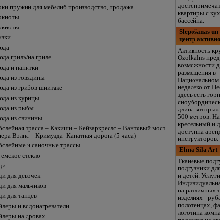
достопримечат
оки пружин для мебелиб производство, продажа
квартиры с ку
окноты
бассейна.
окноты
Slēpošanas un 
узки
центр активн
юда
Активность кр
юда гриль/на гриле
Ozolkalns пред
возможности д
юда и напитки
размещения в
юда из говядины
Национальном 
недалеко от Це
юда из грибов шиитаке
здесь есть го
юда из курицы
сноубордическ
юда из рыбы
длина которых
500 метров. На
юда из свинины
кресельный и 
бслейная трасса – Какиши – Кейзаркреслс – Вантовый мост
доступна арен
ера Вэлна – Кримулда- Канатная дорога (5 часа)
инструкторов.
бслейные и саночные трассы
Elīna Sila Art
гемскoe стекло
Тканевые подг
ди
подгузники дл
ди для девочек
и детей. Услуг
Индивидуальн
ди для мальчиков
на различных 
ди для танцев
изделиях - руб
полотенцах, фа
йлеры и водонагреватели
логотипа комп
йлеры на дровах