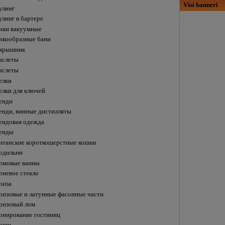
Visi banneri
улинг
улинг в бартере
чки вакуумные
чкообразные бани
ярышник
аслеты
аслеты
елки
елки для ключей
енди
енди, винные дистилляты
ендовая одежда
енды
итанские короткошерстные кошки
одильни
омовыe ванны
оневое стекло
онза
онзовые и латунные фасонные части
онзовый лом
онирование гостиниц