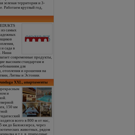
я зеленая территория и 3-
е. Работаем круглый год,
VEDUKTS
м из самых
надежных
вщиков
опления,
 и сада в
и. Наша
лагает современные продукты,
ие высоким стандартам и
ребованиям для
, отопления и орошения на
твии, Литвы и Эстонии.
Dundaga XXL, апартаменты
прекрасным
ном и
ной.
еверной
га, 150 км
стной
ундагасский
ходятся всего в 800 м от нас,
 5 км до Баложэзерса, через
кзотических животных, рядом
квалка и т.д. в. природные