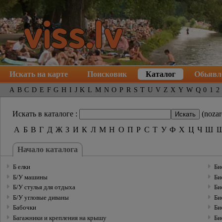
Искать на карте
Поисковик
Каталог
Обьявл
A
B
C
D
E
F
G
H
I
J
K
L
M
N
O
P
R
S
T
U
V
Z
X
Y
W
Q
0
1
2
Искать в каталоге :
(nozar
А
Б
В
Г
Д
Ж
З
И
К
Л
М
Н
О
П
Р
С
Т
У
Ф
Х
Ц
Ч
Ш
Hачало каталогa
Б елки
Би
Б/У машины
Би
Б/У стулья для отдыха
Би
Б/У угловые диваны
Би
Бабочки
Би
Багажники и крепления на крышу
Би