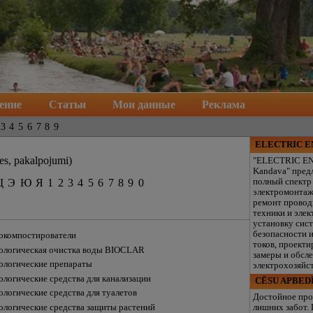
ение
Статьи
Мои данные
Реклама
3
4
5
6
7
8
9
ELECTRIC 
es, pakalpojumi)
"ELECTRIC E
Kandava" пред
Щ
Э
Ю
Я
1
2
3
4
5
6
7
8
9
0
полный спектр
электромонтаж
ремонт провод
техники и элек
установку сис
безопасности 
окомпостирователи
токов, проекти
ологическaя очисткa воды BIOCLAR
замеры и обсл
ологические препараты
электрохозяйст
ологические средства для канализации
CĒSU APBED
ологические средства для туалетов
Достойное про
ологические средства защиты растений
лишних забот.