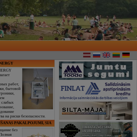
ENERGY
NERGY
лагает
ных работ,
ки, бытовой
троники,
тем
и слабых
рование,
едование
ва на риски безопасности.
ĪŠANAS PAKALPOJUMI, SIA
щание без
 Полная