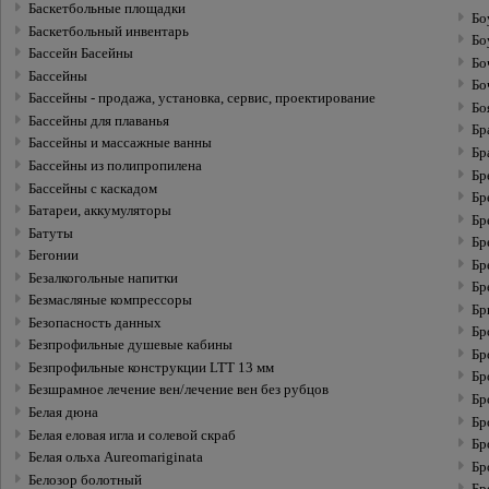
Баскетбольные площадки
Бо
Баскетбольный инвентарь
Бо
Бассейн Басейны
Бо
Бассейны
Бо
Бассейны - продажа, установка, сервис, проектирование
Бо
Бассейны для плаванья
Бр
Бассейны и массажные ванны
Бр
Бассейны из полипропиленa
Бр
Бассейны с каскадом
Бр
Батареи, аккумуляторы
Бр
Батуты
Бр
Бегонии
Бр
Безалкогольные напитки
Бр
Безмасляные компрессоры
Бр
Безопасность данных
Бр
Безпрофильные душевые кабины
Бр
Безпрофильные конструкции LTT 13 мм
Бр
Безшрамное лечение вен/лечение вен без рубцов
Бр
Белая дюна
Бр
Белая еловая игла и солевой скраб
Бр
Белая ольха Aureomariginata
Бр
Белозор болотный