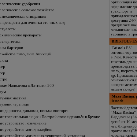
организация п
ологические удобрения
оформление до
ологическое сельское хозяйство
транспорт и
принадлежнос
омеханическая стимуляция
доступны 24/7
опрепараты для очистки сточных вод
предлагаем ка
отуалеты
латышские пок
усопшего в тр
охимические препараты
BRISTOLS ES
оэнергетика
ржа бартеров
"Bristols ES" —
оптовая торгов
ржайское пиво, вина Аникщяй
в Риге. Качест
рюза
текстиль для ш
производства: 
сер
шелк, шерсть, 
сер
др. Приглашае
стро
ознакомиться 
ассортиментом
твам Наполеона в Латгалии 200
нашем складе!
тум
Maza Rasiņa, p
тумная мастика
iestāde
тумная черепица
Частный детск
агодарности, дипломы, письма восторга
“Maza Rasiņa” 
аготворительная акция «Построй свою церковь!» в Брукне
Пардаугаве (За
детей от 10 ме
агоустройство , озеленение
лет. Лицензир
агоустройство могил, кладбищ
программы (LV
логопед, спец
агоустройство могильных территорий, установка