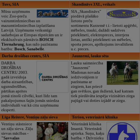
Tuvs, SIA
Skandināvs 3XL, veikals
Mūsu uzņēmums
SIA „Skandināvs”
veic Zoo-preču
piedāvā plašāko
vairumtirdzniecības un
lietoto preču
mazumtirdzniecības izplatīšanu
sortimentu Kurzemē t.i.- lietoti apģērbi,
Latvijā. Uzņēmums veiksmīgi
mēbeles, trauki, dažādi sadzīves
sadarbojas ar Eiropas rūpnīcām un ir
priekšmeti, elektropreces, interjera
ekskluzīvais pārstāvis
BOSCH
lietas, antīki priekšmeti un mēbeles,
Tiernahrung
, kas ražo pazīstamu
sporta preces, aprīkojums invalīdiem
barību:
Bosch
,
Sanabelle
.
u.c. preces.
Darba drošības centrs, SIA
Jaunzemi, lauku sēta
DARBA
Lauku saimniecība
DROŠĪBAS
"Jaunzemi"
CENTRU 2003.
Madonas novada
gadā izveidoja
iedzīvotājiem ir
darba aizsardzības,
pazīstama ar
ugunsdrošības,
zirgiem, kas priecē
pārtikas aprites
gan svētkos, gan ikdienā, kad katram
jomā zinoši cilvēki, kuri līdz tam
tiek piedāvāta iespēja vizināties zirga
pakalpojumus šajās jomās sniedza
pajūgā vai doties izjādē ar zirgu.
individuāli vai kā citu uzņēmumu
eksperti.
Līga Reitere, Ventiņu zāļu sieva
Terion, veterinārā klīnika
Ventiņu stāstniece
Veterinārā klīnika
un zāļu sieva. Zāļu
Imantā. Veterinārā
sievas mācības
-
aptieka. Suņu, kaķu
"Savvaļas
barība. • Dzīvnieku