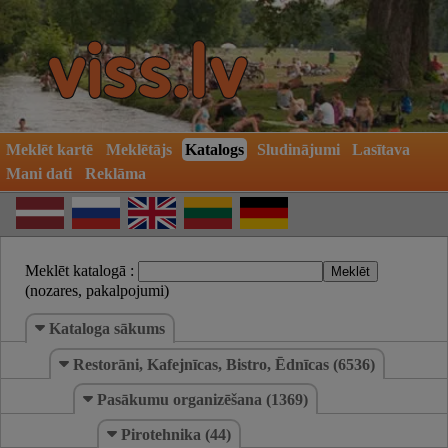
Meklēt kartē
Meklētājs
Katalogs
Sludinājumi
Lasītava
Mani dati
Reklāma
Meklēt katalogā :
(nozares, pakalpojumi)
Kataloga sākums
Restorāni, Kafejnīcas, Bistro, Ēdnīcas (6536)
Pasākumu organizēšana (1369)
Pirotehnika (44)