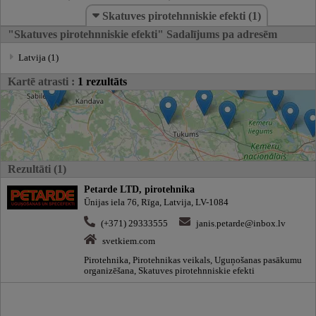
Skatuves pirotehnniskie efekti (1)
"Skatuves pirotehnniskie efekti" Sadalījums pa adresēm
Latvija (1)
Kartē atrasti :
1 rezultāts
Rezultāti (1)
Petarde LTD, pirotehnika
Ūnijas iela 76, Rīga, Latvija, LV-1084
(+371) 29333555
janis.petarde@inbox.lv
svetkiem.com
Pirotehnika, Pirotehnikas veikals, Uguņošanas pasākumu
organizēšana, Skatuves pirotehnniskie efekti