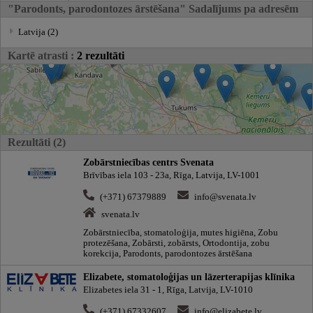
"Parodonts, parodontozes ārstēšana" Sadalījums pa adresēm
Latvija (2)
Kartē atrasti :
2 rezultāti
Rezultāti (2)
Zobārstniecības centrs Svenata
Brīvības iela 103 - 23a, Rīga, Latvija, LV-1001
(+371) 67379889
info@svenata.lv
svenata.lv
Zobārstniecība, stomatoloģija, mutes higiēna, Zobu
protezēšana, Zobārsti, zobārsts, Ortodontija, zobu
korekcija, Parodonts, parodontozes ārstēšana
Elizabete, stomatoloģijas un lāzerterapijas klīnika
Elizabetes iela 31 - 1, Rīga, Latvija, LV-1010
(+371) 67332607
info@elizabete.lv