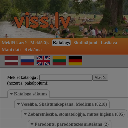
Meklēt kartē
Meklētājs
Katalogs
Sludinājumi
Lasītava
Mani dati
Reklāma
Meklēt katalogā :
(nozares, pakalpojumi)
Kataloga sākums
Veselība, Skaistumkopšana, Medicīna (8218)
Zobārstniecība, stomatoloģija, mutes higiēna (805)
Parodonts, parodontozes ārstēšana (2)