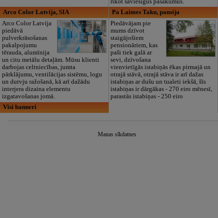
rīkot saviesīgus pasākumus.
Arco Color Latvija, SIA
Pa Laimes Taku, pansija
Arco Color Latvija
Piedāvājam pie
piedāvā
mums dzīvot
pulverkrāsošanas
staigājošiem
pakalpojumu
pensionāriem, kas
tērauda, alumīnija
paši tiek galā ar
un citu metālu detaļām. Mūsu klienti
sevi, dzīvošana
darbojas celtniecības, jumta
vienvietīgās istabiņās ēkas pirmajā un
pārklājumu, ventilācijas sistēmu, logu
otrajā stāvā, otrajā stāva ir arī dažas
un durvju ražošanā, kā arī dažādu
istabiņas ar dušu un tualeti iekšā, šīs
interjera dizaina elementu
istabiņas ir dārgākas - 270 eiro mēnesī,
izgatavošanas jomā.
parastās istabiņas - 250 eiro
Visi banneri
Manas sīkdatnes