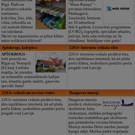
Rīgā. Plašs un
“Maza Rasiņa” –
kvalitatīvs tekstila
privātais bērnudārzs
sortiments:
Pārdaugavā,
kokvilna, lins, zīds,
Zasulaukā, bērniem
vilna, trikotāža un
no 10 mēnešiem
citi audumi šūšanai
līdz 6 gadiem. Licencētas programmas
vai ražošanai.
(LV/RU), logopēds, speciālais atbalsts,
Nāciet un iepazīstieties ar pilnu klāstu
pulciņi, liela zaļa teritorija un 3x
mūsu noliktavā klātienē!
ēdināšana. Strādājam visu gadu!
Apšukrogs, kafejnīca
220.lv interneta veikala ofiss
APŠUKROGS
-
220.lv interneta veikals piedāvā ērtu,
tieši pusceļā no
ātru ieprikšanos internetā, kā arī plašu
Rīgas uz Ventspili
preču klāstu, nodrošinot pasūtīto preču
(92.km). Lieliska
piegādi visā Latvijā.
iespēja, lai piestātu
un nobaudītu uzmundrinošu kafijas
tasi, ieturētu gardu maltīti, gatavotu
speciāli Jums!
220.lv veikals un servisa centrs
Daugavas muzejs
220.lv interneta veikals piedāvā ērtu,
Daugavas muzejs
ātru ieprikšanos internetā, kā arī plašu
piedāvā, ekskursijas
preču klāstu, nodrošinot pasūtīto preču
skolēniem, kāzu
piegādi visā Latvijā.
ekskursijas, dažādas pedagoģiski
izzinošas nodarbības gan skolēniem
gan pirmsskolas vecuma bērniem.
Muzejs atrodas Doles muižas jaunajā
kungu mājā. Muižas parkā iespējams