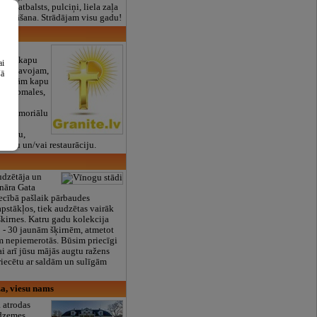
lais atbalsts, pulciņi, liela zaļa
x ēdināšana. Strādājam visu gadu!
zējās kapu
ai
 Izgatavojam,
šā
zstādām kapu
apu apmales,
 arī
pu memoriālu
ājam
 vietu,
šanu un/vai restaurāciju.
udzētāja un
nāra Gata
cībā pašlaik pārbaudes
apstākļos, tiek audzētas vairāk
kirnes. Katru gadu kolekcija
0 - 30 jaunām šķirnēm, atmetot
m nepiemerotās. Būsim priecīgi
ai arī jūsu mājās augtu ražens
riecētu ar saldām un sulīgām
a, viesu nams
 atrodas
idzemes