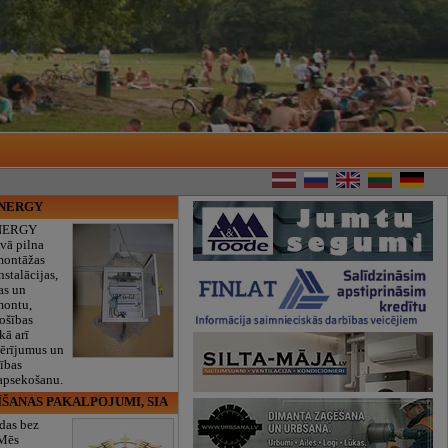
ENERGY
NERGY
vā pilna
montāžas
nstalācijas,
as un
montu,
rošības
kā arī
mērījumus un
ības
 apsekošanu.
ĪŠANAS PAKALPOJUMI, SIA
das bez
 Mēs