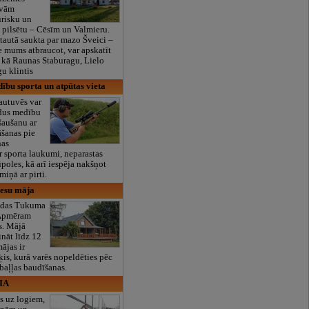
ivām
urisku un
u pilsētu – Cēsīm un Valmieru.
 tautā saukta par mazo Šveici –
e mums atbraucot, var apskatīt
 kā Raunas Staburagu, Lielo
ģu klintis
ību sporta un atpūtas vieta
autuvēs var
dus medību
šaušanu ar
āšanas pie
nas
ir sporta laukumi, neparastas
ūpoles, kā arī iespēja nakšņot
iņā ar pirti.
iesu māja
odas Tukuma
 Apmēram
s. Mājā
ināt līdz 12
ājas ir
ķis, kurā varēs nopeldēties pēc
 baļļas baudīšanas.
SIA
s uz logiem,