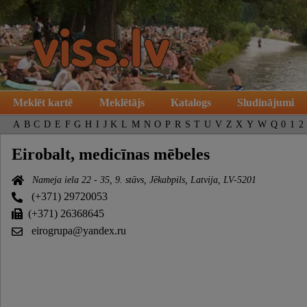
Meklēt kartē
Meklētājs
Katalogs
Sludinājumi
A
B
C
D
E
F
G
H
I
J
K
L
M
N
O
P
R
S
T
U
V
Z
X
Y
W
Q
0
1
2
Eirobalt, medicīnas mēbeles
Nameja iela 22 - 35, 9. stāvs, Jēkabpils, Latvija, LV-5201
(+371) 29720053
(+371) 26368645
eirogrupa@yandex.ru