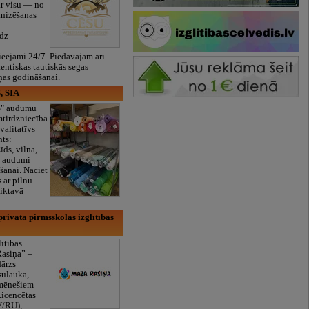
ar visu — no
anizēšanas
īdz
eejami 24/7. Piedāvājam arī
tentiskas tautiskās segas
ņas godināšanai.
, SIA
ES" audumu
mtirdzniecība
valitatīvs
nts:
īds, vilna,
ti audumi
šanai. Nāciet
s ar pilnu
iktavā
rivātā pirmsskolas izglītības
lītības
Rasiņa” –
dārzs
sulaukā,
 mēnešiem
Licencētas
V/RU),