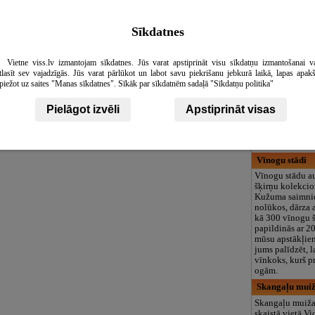
logopēds, speciā
teritorija un 3
Sīkdatnes
GRANITE, IK
Uzņēmums
Granitespeciali
Vietne viss.lv izmantojam sīkdatnes. Jūs varat apstiprināt visu sīkdatņu izmantošanai v
labiekārtošanā.
tlasīt sev vajadzīgās. Jūs varat pārlūkot un labot savu piekrišanu jebkurā laikā, lapas apak
pārdodam un u
piežot uz saites "Manas sīkdatnes". Sīkāk par sīkdatnēm sadaļā "Sīkdatņu politika"
pieminekļus, k
kapu sētiņas, kā
Pielāgot izvēli
Apstiprināt visas
piedāvājam ka
izveidi. Piedāv
Leaflet
|
©
OpenStreetMap
contributors
labiekārtot kapa
veicot apzaļumo
Vīnogu stādi
Vīnogu stādu a
šķirņu kolekcio
Kužuma saimnie
nolūkos, dārza 
kā 300 vīnogu š
papildinās ar 2
mūsu apstākļie
jums palīdzēt, l
vīnkoks, kurš p
ogām.
Skangaļu muiž
Skangaļu muiža
skaistā vietā V