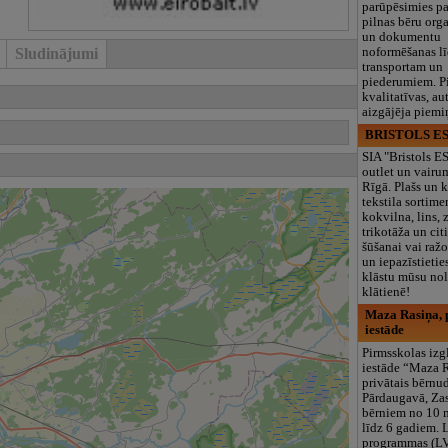
parūpēsimies p
pilnas bēru org
un dokumentu
noformēšanas l
Sludinājumi
transportam un
piederumiem. Pi
kvalitatīvas, au
aizgājēja piemi
BRISTOLS ES
SIA "Bristols 
outlet un vairu
Rīgā. Plašs un k
tekstila sortime
kokvilna, lins, z
trikotāža un ci
šūšanai vai ražo
un iepazīstietie
klāstu mūsu nol
klātienē!
Maza Rasiņa, p
iestāde
Pirmsskolas izg
iestāde “Maza 
privātais bērnu
Pārdaugavā, Za
bērniem no 10
līdz 6 gadiem. 
programmas (L