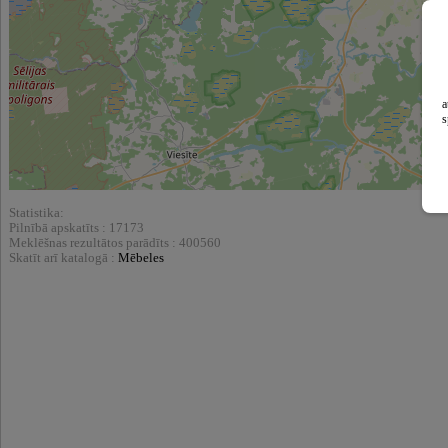
a
s
Statistika:
Pilnībā apskatīts : 17173
Meklēšnas rezultātos parādīts : 400560
Skatīt arī katalogā :
Mēbeles