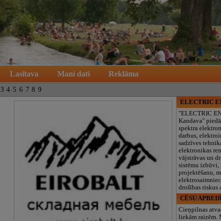
Lasītava
Mani dati
Reklāma
3
4
5
6
7
8
9
ELECTRIC 
"ELECTRIC E
Kandava" piedā
spektra elektro
darbus, elektroi
sadzīves tehnik
elektronikas re
vājstrāvas un d
sistēmu izbūvi, 
projektēšanu, 
elektrosaimniec
drošības riskus
CĒSU APBED
Cieņpilnas atva
liekām raizēm.