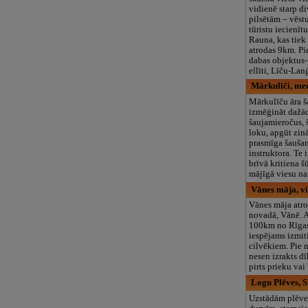
vidienē starp d
pilsētām – vēst
tūristu iecienīt
Rauna, kas tiek
atrodas 9km. Pi
dabas objektus-
ellīti, Līču-Lan
Mārkulīči, med
Mārkulīču āra š
izmēģināt dažā
šaujamieročus, 
loku, apgūt zin
prasmīga šauša
instruktora. Te 
brīvā kritiena š
mājīgā viesu nam
Vānes māja, v
Vānes māja atr
novadā, Vānē.
100km no Rīga
iespējams izmit
cilvēkiem. Pie m
nesen izrakts dī
pirts prieku vai
Logu Plēves, 
Uzstādām plēve