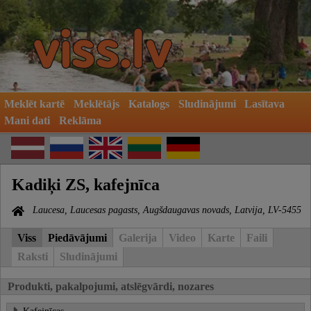
Meklēt kartē
Meklētājs
Katalogs
Sludinājumi
Lasītava
Mani dati
Reklāma
Kadiķi ZS, kafejnīca
Laucesa, Laucesas pagasts, Augšdaugavas novads, Latvija, LV-5455
Viss
Piedāvājumi
Galerija
Video
Karte
Faili
Raksti
Sludinājumi
Produkti, pakalpojumi, atslēgvārdi, nozares