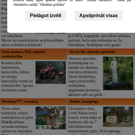
jebkurā laikā, lapas apakšā spiežot uz saites "Manas sīkdatnes". Sīkāk par
vairumtirdzniecība
izglītības iestāde
sīkdatnēm sadaļā "Sīkdatņu politika"
Rīgā. Plašs un
“Maza Rasiņa” –
kvalitatīvs tekstila
privātais bērnudārzs
Pielāgot izvēli
Apstiprināt visas
sortiments:
Pārdaugavā,
kokvilna, lins, zīds,
Zasulaukā, bērniem
vilna, trikotāža un
no 10 mēnešiem
citi audumi šūšanai
līdz 6 gadiem. Licencētas programmas
vai ražošanai.
(LV/RU), logopēds, speciālais atbalsts,
Nāciet un iepazīstieties ar pilnu klāstu
pulciņi, liela zaļa teritorija un 3x
mūsu noliktavā klātienē!
ēdināšana. Strādājam visu gadu!
Jena motors, SIA, atpūtas
Aivars-K, akmens apstrāde
saimniecība
Akmens apstrāde.
Kvadrociklu,
Izstrādājumi no
motoroleru,
metāla un akmens,
motociklu, ūdens
interjera elementi,
un sniega
dārza skulptūras,
motociklu noma un
kapu pieminekļi,
tirdzniecība. Sporta
strūklakas,
inventāra noma.
apgaismes ķermeņi,
akmens soli un galdi ...
Vestiena***, viesnīca
Nabīte, kempings
Viesu nams,
Gleznaina vieta,
kafejnīca, telpas
Lielā Nabas ezera
semināriem un pirts.
krastā, viesu māja ar
Makšķerēšana
banketu zāli un 7
tuvumā esošajos
labiekārtotiem
ezeros un sēņošana.
numuriņiem, pirts, 36 kempinga