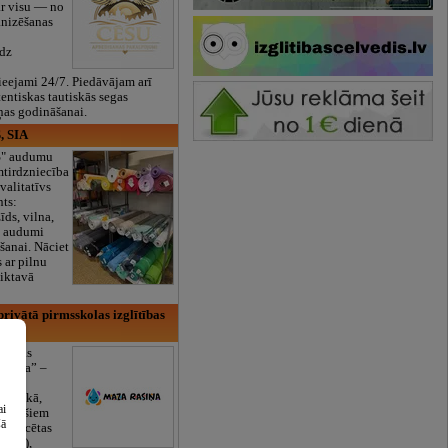
ar visu — no
anizēšanas
īdz
eejami 24/7. Piedāvājam arī
tentiskas tautiskās segas
ņas godināšanai.
, SIA
ES" audumu
mtirdzniecība
valitatīvs
nts:
īds, vilna,
ti audumi
šanai. Nāciet
s ar pilnu
iktavā
rivātā pirmsskolas izglītības
lītības
Rasiņa” –
dārzs
sulaukā,
ai
 mēnešiem
šā
Licencētas
V/RU),