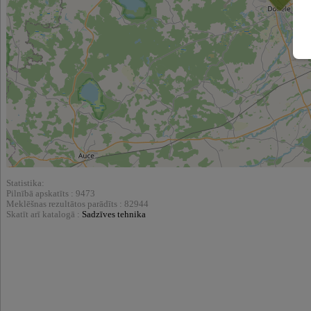
Statistika:
Pilnībā apskatīts : 9473
Meklēšnas rezultātos parādīts : 82944
Skatīt arī katalogā :
Sadzīves tehnika