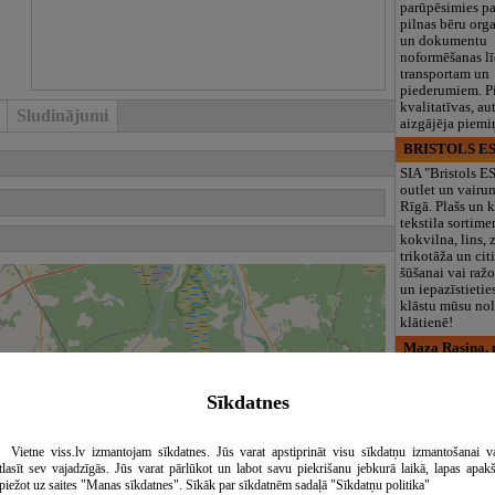
parūpēsimies p
pilnas bēru org
un dokumentu
noformēšanas l
transportam un
piederumiem. Pi
kvalitatīvas, au
Sludinājumi
aizgājēja piemi
BRISTOLS ES
SIA "Bristols 
outlet un vairu
Rīgā. Plašs un k
tekstila sortime
kokvilna, lins, z
trikotāža un ci
šūšanai vai ražo
un iepazīstietie
klāstu mūsu nol
klātienē!
Maza Rasiņa, p
iestāde
Pirmsskolas izg
Sīkdatnes
iestāde “Maza 
privātais bērnu
Pārdaugavā, Za
Vietne viss.lv izmantojam sīkdatnes. Jūs varat apstiprināt visu sīkdatņu izmantošanai v
bērniem no 10
tlasīt sev vajadzīgās. Jūs varat pārlūkot un labot savu piekrišanu jebkurā laikā, lapas apak
līdz 6 gadiem. 
piežot uz saites "Manas sīkdatnes". Sīkāk par sīkdatnēm sadaļā "Sīkdatņu politika"
programmas (L