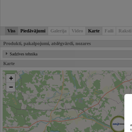
Viss
Piedāvājumi
Galerija
Video
Karte
Faili
Raksti
Produkti, pakalpojumi, atslēgvārdi, nozares
Sadzīves tehnika
Karte
+
−
a
s