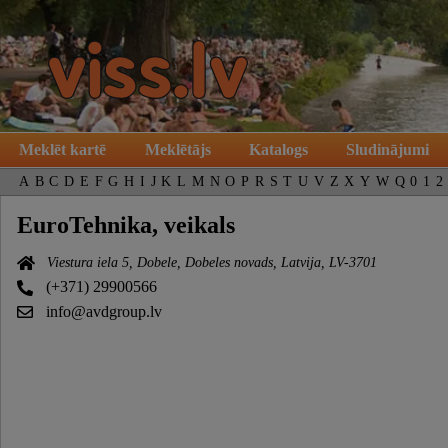
Meklēt kartē
Meklētājs
Katalogs
Sludinājumi
A
B
C
D
E
F
G
H
I
J
K
L
M
N
O
P
R
S
T
U
V
Z
X
Y
W
Q
0
1
2
EuroTehnika, veikals
Viestura iela 5, Dobele, Dobeles novads, Latvija, LV-3701
(+371) 29900566
info@avdgroup.lv