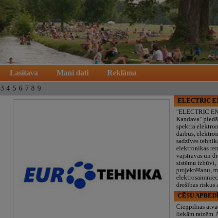
Lasītava
Mani dati
Reklāma
3
4
5
6
7
8
9
ELECTRIC 
"ELECTRIC E
Kandava" piedā
spektra elektro
darbus, elektroi
sadzīves tehnik
elektronikas re
vājstrāvas un d
sistēmu izbūvi, 
projektēšanu, 
elektrosaimniec
drošības riskus
CĒSU APBED
Cieņpilnas atva
liekām raizēm.