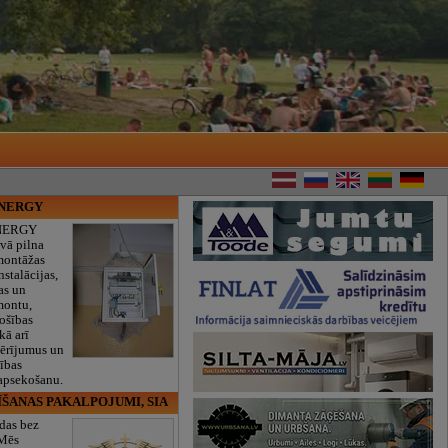
ENERGY
NERGY
vā pilna
montāžas
nstalācijas,
as un
montu,
rošības
kā arī
mērījumus un
ības
 apsekošanu.
ĪŠANAS PAKALPOJUMI, SIA
das bez
 Mēs