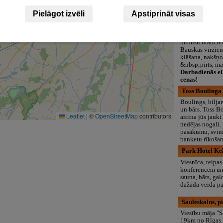
logopēds, speciā
teritorija un 3
Pielāgot izvēli
Apstiprināt visas
Kāli, viesu na
Atpūta ezera kr
minūšu braucie
Bauskas virzien
klāšana, nakšņo
&nbsp;pirts, ma
Darbadienās el
cenas!
Toss Boulinga
Boulings, biljar
un bārs. Toss B
Leaflet
|
©
OpenStreetMap
contributors
aicina jūs jauki
nedēļas nogali. 
pasākumu, svin
banketu rīkošan
Park Hotel Ke
Viesnīca, telpas
konferencēm un
sauna, bārs, ga
dažāda veida p
Sauleskalns, pi
Viesību māja "S
19km no Rīgas.