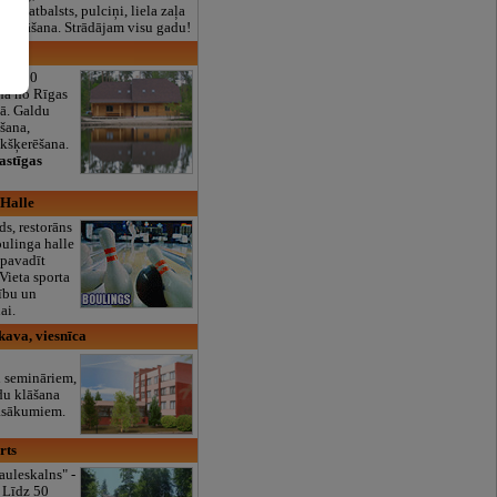
lais atbalsts, pulciņi, liela zaļa
x ēdināšana. Strādājam visu gadu!
ms
astā 10
nā no Rīgas
ā. Galdu
šana,
kšķerēšana.
astīgas
 Halle
ds, restorāns
oulinga halle
 pavadīt
Vieta sporta
ību un
ai.
kava, viesnīca
 semināriem,
ldu klāšana
asākumiem.
rts
auleskalns" -
 Līdz 50