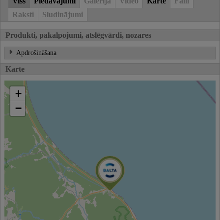
Viss
Piedāvājumi
Galerija
Video
Karte
Faili
Raksti
Sludinājumi
Produkti, pakalpojumi, atslēgvārdi, nozares
Apdrošināšana
Karte
+
−