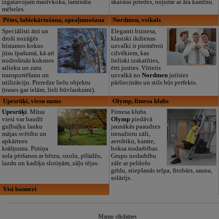
izgatavojam masīvkoka, lamināta
skaistas priedes, nojume ar āra kamīnu.
mēbeles.
Pētes, labiekārtošana, apzaļumošana
Nordmen, veikals
Speciālisti ātri un
Eleganti biznesa,
droši nozāģēs
klasiski ikdienas
bīstamos kokus
uzvalki ir piemēroti
jūsu īpašumā, kā arī
cilvēkiem, kas
nodrošinās koksnes
lieliski izskatīties,
atlieku un zaru
ērti justies. Vīrietis
transportēšanu un
uzvalkā no
Nordmen
jutīsies
utilizāciju. Pieredze lielu objektu
pārliecināts un stils būs perfekts.
(trases gar ielām, lieli būvlaukumi).
Upesrūķi, viesu nams
Olymp, fitnesa klubs
Upesrūķi
. Mūsu
Fitnesa klubs
viesi var baudīt
Olymp
piedāvā
guļbaļķu lauku
jaunākās paaudzes
mājas svētību un
trenažieru zāli,
apkārtnes
aerobiku, karate,
krāšņumu. Pirtiņa
boksa nodarbības.
sola pēršanos ar bērzu, ozolu, pīlādžu,
Grupu nodarbību
lazdu un kadiķu slotiņām, zāļu tējas.
zāle ar peldošo
grīdu, stiepšanās telpa, fitobārs, sauna,
solārijs.
Visi banneri
Manas sīkdatnes