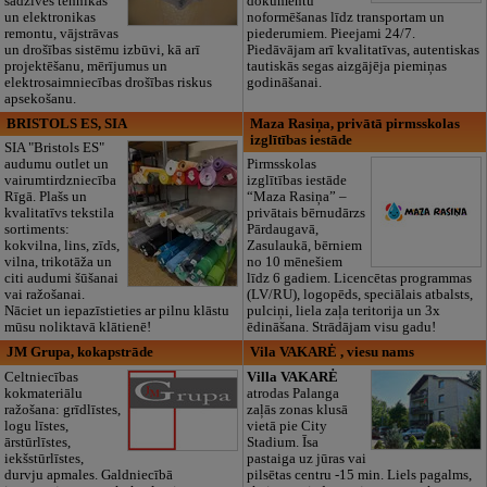
sadzīves tehnikas
dokumentu
un elektronikas
noformēšanas līdz transportam un
remontu, vājstrāvas
piederumiem. Pieejami 24/7.
un drošības sistēmu izbūvi, kā arī
Piedāvājam arī kvalitatīvas, autentiskas
projektēšanu, mērījumus un
tautiskās segas aizgājēja piemiņas
elektrosaimniecības drošības riskus
godināšanai.
apsekošanu.
BRISTOLS ES, SIA
Maza Rasiņa, privātā pirmsskolas
izglītības iestāde
SIA "Bristols ES"
audumu outlet un
Pirmsskolas
vairumtirdzniecība
izglītības iestāde
Rīgā. Plašs un
“Maza Rasiņa” –
kvalitatīvs tekstila
privātais bērnudārzs
sortiments:
Pārdaugavā,
kokvilna, lins, zīds,
Zasulaukā, bērniem
vilna, trikotāža un
no 10 mēnešiem
citi audumi šūšanai
līdz 6 gadiem. Licencētas programmas
vai ražošanai.
(LV/RU), logopēds, speciālais atbalsts,
Nāciet un iepazīstieties ar pilnu klāstu
pulciņi, liela zaļa teritorija un 3x
mūsu noliktavā klātienē!
ēdināšana. Strādājam visu gadu!
JM Grupa, kokapstrāde
Vila VAKARĖ , viesu nams
Celtniecības
Villa VAKARĖ
kokmateriālu
atrodas Palanga
ražošana: grīdlīstes,
zaļās zonas klusā
logu līstes,
vietā pie City
ārstūrlīstes,
Stadium. Īsa
iekšstūrlīstes,
pastaiga uz jūras vai
durvju apmales. Galdniecībā
pilsētas centru -15 min. Liels pagalms,