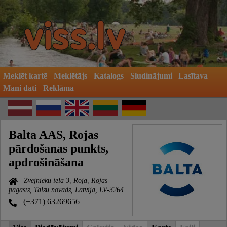
Meklēt kartē
Meklētājs
Katalogs
Sludinājumi
Lasītava
Mani dati
Reklāma
Balta AAS, Rojas
pārdošanas punkts,
apdrošināšana
Zvejnieku iela 3, Roja, Rojas
pagasts, Talsu novads, Latvija, LV-3264
(+371) 63269656