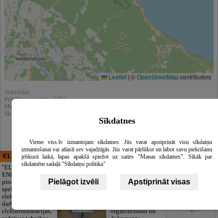
Leaflet
|
©
OpenStreetMap
contributors
Statistika:
Pilnībā apskatīts : 8364
Meklēšnas rezultātos parādīts : 67187
Skatīt arī katalogā :
Apdrošināšana
Sīkdatnes
Vietne viss.lv izmantojam sīkdatnes. Jūs varat apstiprināt visu sīkdatņu
izmantošanai vai atlasīt sev vajadzīgās. Jūs varat pārlūkot un labot savu piekrišanu
ELECTRIC ENERGY
CĒSU APBEDĪŠANAS
jebkurā laikā, lapas apakšā spiežot uz saites "Manas sīkdatnes". Sīkāk par
PAKALPOJUMI, SIA
sīkdatnēm sadaļā "Sīkdatņu politika"
"ELECTRIC
ENERGY Kandava"
Cieņpilnas atvadas
Pielāgot izvēli
Apstiprināt visas
piedāvā pilna
bez liekām raizēm.
spektra
Mēs parūpēsimies
elektromontāžas
par visu — no
darbus,
pilnas bēru
elektroinstalācijas,
organizēšanas un