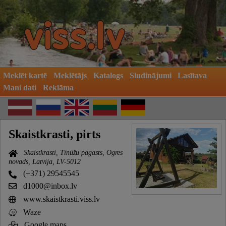
Meklēt kartē
Meklētājs
Katalogs
Sludinājumi
Lasītava
Mani dati
Reklāma
Skaistkrasti, pirts
Skaistkrasti, Tīnūžu pagasts, Ogres
novads, Latvija, LV-5012
(+371) 29545545
d1000@inbox.lv
www.skaistkrasti.viss.lv
Waze
Google maps