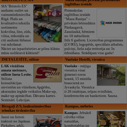
izglītības iestāde
SIA "Bristols ES"
audumu outlet un
Pirmsskolas
vairumtirdzniecība
izglītības iestāde
Rīgā. Plašs un
“Maza Rasiņa” –
kvalitatīvs tekstila
privātais bērnudārzs
sortiments:
Pārdaugavā,
kokvilna, lins, zīds,
Zasulaukā, bērniem
vilna, trikotāža un
no 10 mēnešiem
citi audumi šūšanai
līdz 6 gadiem. Licencētas programmas
vai ražošanai.
(LV/RU), logopēds, speciālais atbalsts,
Nāciet un iepazīstieties ar pilnu klāstu
pulciņi, liela zaļa teritorija un 3x
mūsu noliktavā klātienē!
ēdināšana. Strādājam visu gadu!
INETA LESĪTE, stiliste
Vuolake Hotelli, viesnīca
LAK vizāžista
Vuolake
- mājīga
amata meistare,
viesnīca visai
stiliste Ineta Lesīte.
ģimenei ezera
Stilista
krastā, 15 minūšu
konsultācijas
braucienā no
sievietēm un vīriešiem.Apģērbu,
Jyvaskyla. Viesnīca
aksesuāru iegāde veikalos.Make-up,
ir 26 istabiņas, telpas svinībām,
make-up apmācības. Dāvanu kartes.
konferencēm un banketiem. Sauna.
Semināri. Lekcijas.
Birzgaļi Z/S, lauksaimniecības
Kampas, mēbeles
tehnikas tirdzniecība
Kampas
. Jebukrš
Jauni un lietoti
cilvēks vēlas
traktori no Japānas.
naturālas,
Piekabes, arkli,
komfortablas un