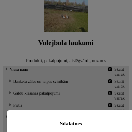
Volejbola laukumi
Produkti, pakalpojumi, atslēgvārdi, nozares
Viesu nami
Skatīt
vairāk
Banketu zāles un telpas svinībām
Skatīt
vairāk
Galdu klāšanas pakalpojumi
Skatīt
vairāk
Pirtis
Skatīt
vairāk
Atpūta pie dabas
Skatīt
vairāk
Sīkdatnes
Piknika vietas
Skatīt