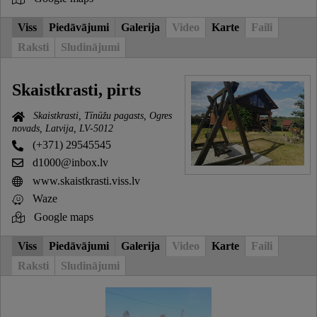
Viss
Piedāvājumi
Galerija
Video
Karte
Faili
Raksti
Sludinājumi
Skaistkrasti, pirts
Skaistkrasti, Tīnūžu pagasts, Ogres
novads, Latvija, LV-5012
(+371) 29545545
d1000@inbox.lv
www.skaistkrasti.viss.lv
Waze
Google maps
Viss
Piedāvājumi
Galerija
Video
Karte
Faili
Raksti
Sludinājumi