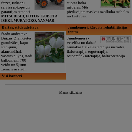
frēzes, traktoru
stipras koka
servisa apkope un
mēbeles. Mēs
garantijas remonti.
piedāvājam masīvas ozolkoka mēbeles
MITSUBISHI, FOTON, KUBOTA,
no Lietuvas.
ISEKI, MURATORO, YANMAR
Baižas, stādaudzētava
Jaunķemeri, kūrorta rehabilitācijas
centrs
Stādu audzētava
Baižas
. Ziemcietes,
Jaunķemeri
-
graudzāles, kapu
veselība no dabas!
stādījumi,
Jaunākās fizikālās terapijas metodes,
akmensdārzi,
fizioterapija, ergoterapija,
vasaras puķes, stādi
osteorefleksoterapija, balneoterapija.
balkoniem. 700
veidu un šķirņu
ziemciešu stādi.
Visi banneri
Manas sīkdatnes