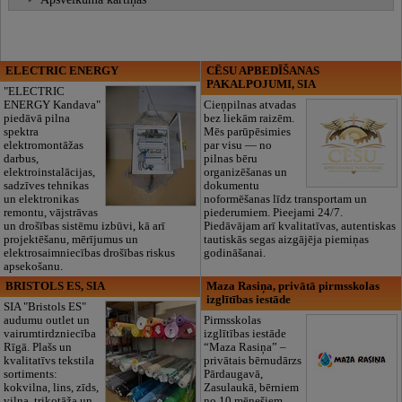
ELECTRIC ENERGY
CĒSU APBEDĪŠANAS
PAKALPOJUMI, SIA
"ELECTRIC
ENERGY Kandava"
Cieņpilnas atvadas
piedāvā pilna
bez liekām raizēm.
spektra
Mēs parūpēsimies
elektromontāžas
par visu — no
darbus,
pilnas bēru
elektroinstalācijas,
organizēšanas un
sadzīves tehnikas
dokumentu
un elektronikas
noformēšanas līdz transportam un
remontu, vājstrāvas
piederumiem. Pieejami 24/7.
un drošības sistēmu izbūvi, kā arī
Piedāvājam arī kvalitatīvas, autentiskas
projektēšanu, mērījumus un
tautiskās segas aizgājēja piemiņas
elektrosaimniecības drošības riskus
godināšanai.
apsekošanu.
BRISTOLS ES, SIA
Maza Rasiņa, privātā pirmsskolas
izglītības iestāde
SIA "Bristols ES"
audumu outlet un
Pirmsskolas
vairumtirdzniecība
izglītības iestāde
Rīgā. Plašs un
“Maza Rasiņa” –
kvalitatīvs tekstila
privātais bērnudārzs
sortiments:
Pārdaugavā,
kokvilna, lins, zīds,
Zasulaukā, bērniem
vilna, trikotāža un
no 10 mēnešiem