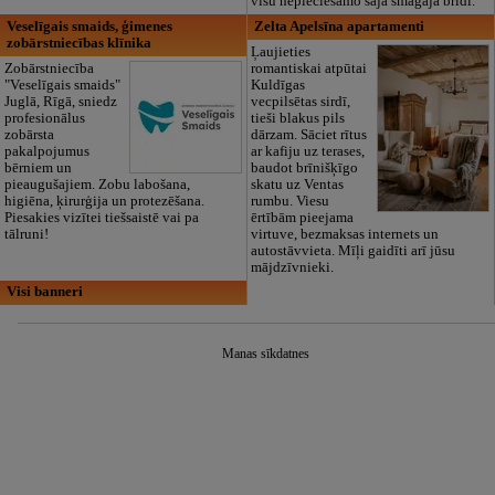
visu nepieciešamo šajā smagajā brīdī.
Veselīgais smaids, ģimenes
Zelta Apelsīna apartamenti
zobārstniecības klīnika
Ļaujieties
Zobārstniecība
romantiskai atpūtai
"Veselīgais smaids"
Kuldīgas
Juglā, Rīgā, sniedz
vecpilsētas sirdī,
profesionālus
tieši blakus pils
zobārsta
dārzam. Sāciet rītus
pakalpojumus
ar kafiju uz terases,
bērniem un
baudot brīnišķīgo
pieaugušajiem. Zobu labošana,
skatu uz Ventas
higiēna, ķirurģija un protezēšana.
rumbu. Viesu
Piesakies vizītei tiešsaistē vai pa
ērtībām pieejama
tālruni!
virtuve, bezmaksas internets un
autostāvvieta. Mīļi gaidīti arī jūsu
mājdzīvnieki.
Visi banneri
Manas sīkdatnes