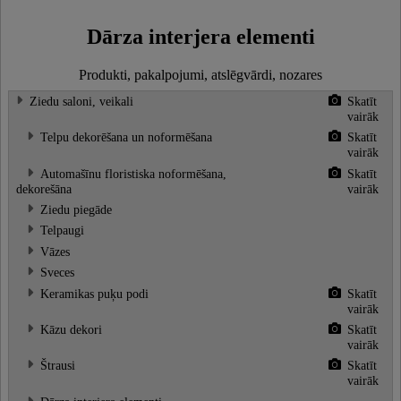
Dārza interjera elementi
Produkti, pakalpojumi, atslēgvārdi, nozares
Ziedu saloni, veikali
Skatīt
vairāk
Telpu dekorēšana un noformēšana
Skatīt
vairāk
Automašīnu floristiska noformēšana,
Skatīt
dekorešāna
vairāk
Ziedu piegāde
Telpaugi
Vāzes
Sveces
Keramikas puķu podi
Skatīt
vairāk
Kāzu dekori
Skatīt
vairāk
Štrausi
Skatīt
vairāk