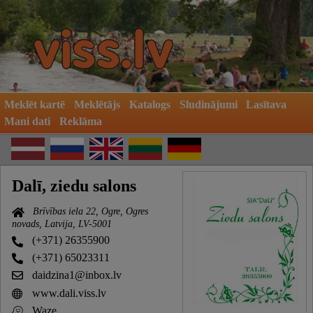
Meklēt kartē
Meklētājs
Katalogs
Sludinājumi
Lasītava
Mani dati
Reklāma
Dalī, ziedu salons
Brīvības iela 22, Ogre, Ogres
novads, Latvija, LV-5001
(+371) 26355900
(+371) 65023311
daidzina1@inbox.lv
www.dali.viss.lv
Waze