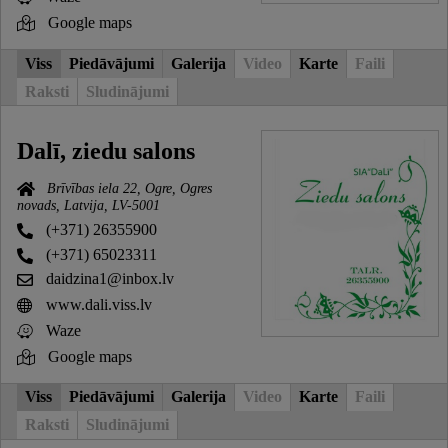
Google maps
Viss
Piedāvājumi
Galerija
Video
Karte
Faili
Raksti
Sludinājumi
Dalī, ziedu salons
Brīvības iela 22, Ogre, Ogres
novads, Latvija, LV-5001
(+371) 26355900
(+371) 65023311
daidzina1@inbox.lv
www.dali.viss.lv
Waze
Google maps
Viss
Piedāvājumi
Galerija
Video
Karte
Faili
Raksti
Sludinājumi