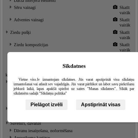
Dārza interjera elementi
Sēru vainagi
Skatīt
vairāk
Adventes vainagi
Skatīt
vairāk
Ziedu pušķi
Skatīt
vairāk
Ziedu kompozīcijas
Skatīt
vairāk
Līgavu pušķi
Skatīt
vairāk
Sīkdatnes
Sēru pušķi, ziedi, bēru ziedu
Skatīt
kompozīcijas
vairāk
Vietne viss.lv izmantojam sīkdatnes. Jūs varat apstiprināt visu sīkdatņu
Ziedi
izmantošanai vai atlasīt sev vajadzīgās. Jūs varat pārlūkot un labot savu piekrišanu
jebkurā laikā, lapas apakšā spiežot uz saites "Manas sīkdatnes". Sīkāk par
Mākslīgie ziedi
sīkdatnēm sadaļā "Sīkdatņu politika"
Grieztie ziedi
Skatīt
vairāk
Pielāgot izvēli
Apstiprināt visas
Puķu stādi
Puķu stādi
Suvenīri, dāvanas
Dāvanu iesaiņošana, noformēšana
Apsveikuma kartiņas