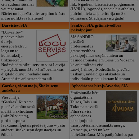
citi audumi šūšanai
līdz 6 gadiem. Licencētas programmas
vai ražošanai.
(LV/RU), logopēds, speciālais atbalsts,
Nāciet un iepazīstieties ar pilnu klāstu
pulciņi, liela zaļa teritorija un 3x
mūsu noliktavā klātienē!
ēdināšana. Strādājam visu gadu!
Durvistev, SIA
SanDro, SIA, grāmatvedības
pakalpojumi
"Durvis Tev"
piedāvā plašu
SIA SANDRO
durvju,
piedāvā
energoefektīvu
profesionālus
logu un to
grāmatvedības
konstrukciju
pakalpojumus uzņēmumiem un
tirdzniecību.
pašnodarbinātajiem Cēsīs un Vidzemē,
Nodrošinām pilnu servisu visā Latvijā
kā arī attālināti visā
– piegādi, montāžu, kā arī bezmaksas
Latvijā.&nbsp;Nodrošinām precīzu
digitālo durvju pielaikošanu.
uzskaiti, savlaicīgas atskaites un
Atrisināsim arī nestandarta aili!
individuālu pieeju katram klientam.
Garīkas, viesu māja, Šitake sēņu
Apbedīšanas birojs Atvadas, SIA
audzētava
Profesionāla bēru
Viesu māja
organizēšana
“Garīkas” Kurzemē
Talsos, Talsu un
piedāvā atpūtu senā
Tukuma novadā.
muižā, nakšņošanu
Pilna servisa
(līdz 20 vietām),
apbedīšanas
pirti un sporta
pakalpojumi:
laukumus. Īpašais piedāvājums – pašu
transportēšana, diennakts morgs,
audzētu šitake sēņu degustācijas un
kremācija, zārki un kapu
ēdieni.
labiekārtošana. Mēs parūpēsimies par