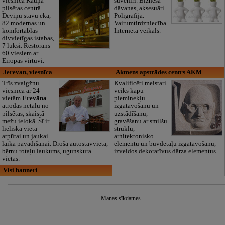
viesnīca Kauņā
suvenīri. Biznesa
pilsētas centrā.
dāvanas, aksesuāri.
Deviņu stāvu ēka,
Poligrāfija.
82 modernas un
Vairumtirdzniecība.
komfortablas
Interneta veikals.
divvietīgas istabas,
7 luksi. Restorāns
60 viesiem ar
Eiropas virtuvi.
Jerevan, viesnīca
Akmens apstrādes centrs AKM
Trīs zvaigžņu
Kvalificēti meistari
viesnīca ar 24
veiks kapu
vietām
Erevāna
pieminekļu
atrodas netālu no
izgatavošanu un
pilsētas, skaistā
uzstādīšanu,
mežu ielokā. Šī ir
gravēšanu ar smilšu
lieliska vieta
strūklu,
atpūtai un jaukai
arhitektonisko
laika pavadīšanai. Droša autostāvvieta,
elementu un būvdetaļu izgatavošanu,
bērnu rotaļu laukums, ugunskura
izveidos dekoratīvus dārza elementus.
vietas.
Visi banneri
Manas sīkdatnes