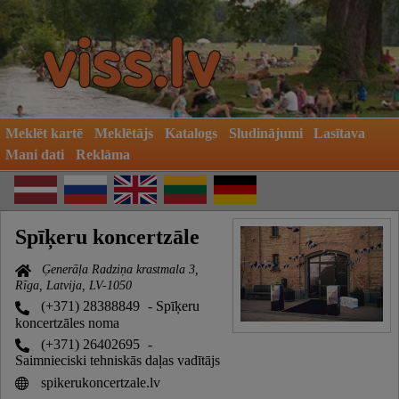
Meklēt kartē
Meklētājs
Katalogs
Sludinājumi
Lasītava
Mani dati
Reklāma
Spīķeru koncertzāle
Ģenerāļa Radziņa krastmala 3,
Rīga, Latvija, LV-1050
(+371) 28388849
- Spīķeru
koncertzāles noma
(+371) 26402695
-
Saimnieciski tehniskās daļas vadītājs
spikerukoncertzale.lv