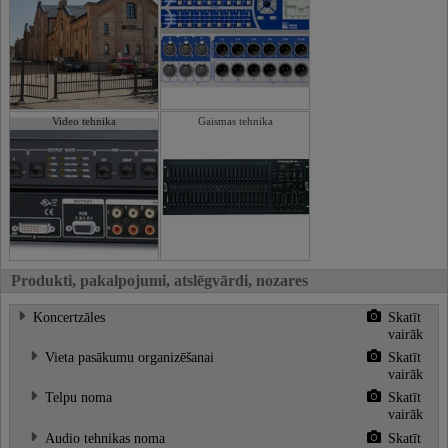
Video tehnika
Gaismas tehnika
Produkti, pakalpojumi, atslēgvārdi, nozares
Koncertzāles
Skatīt
vairāk
Vieta pasākumu organizēšanai
Skatīt
vairāk
Telpu noma
Skatīt
vairāk
Audio tehnikas noma
Skatīt