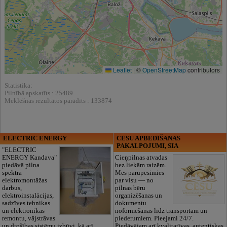
Leaflet
|
©
OpenStreetMap
contributors
Statistika:
Pilnībā apskatīts : 25489
Meklēšnas rezultātos parādīts : 133874
ELECTRIC ENERGY
CĒSU APBEDĪŠANAS
PAKALPOJUMI, SIA
"ELECTRIC
ENERGY Kandava"
Cieņpilnas atvadas
piedāvā pilna
bez liekām raizēm.
spektra
Mēs parūpēsimies
elektromontāžas
par visu — no
darbus,
pilnas bēru
elektroinstalācijas,
organizēšanas un
sadzīves tehnikas
dokumentu
un elektronikas
noformēšanas līdz transportam un
remontu, vājstrāvas
piederumiem. Pieejami 24/7.
un drošības sistēmu izbūvi, kā arī
Piedāvājam arī kvalitatīvas, autentiskas