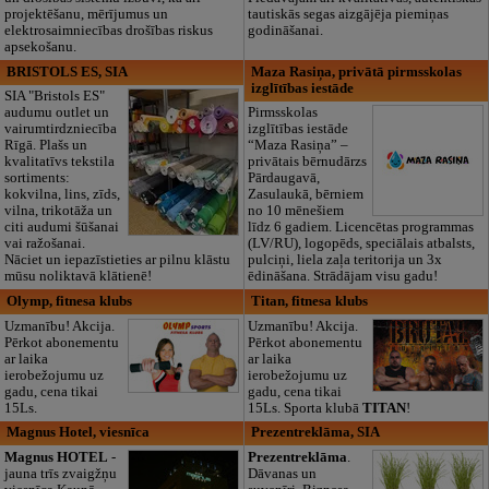
projektēšanu, mērījumus un
tautiskās segas aizgājēja piemiņas
elektrosaimniecības drošības riskus
godināšanai.
apsekošanu.
BRISTOLS ES, SIA
Maza Rasiņa, privātā pirmsskolas
izglītības iestāde
SIA "Bristols ES"
audumu outlet un
Pirmsskolas
vairumtirdzniecība
izglītības iestāde
Rīgā. Plašs un
“Maza Rasiņa” –
kvalitatīvs tekstila
privātais bērnudārzs
sortiments:
Pārdaugavā,
kokvilna, lins, zīds,
Zasulaukā, bērniem
vilna, trikotāža un
no 10 mēnešiem
citi audumi šūšanai
līdz 6 gadiem. Licencētas programmas
vai ražošanai.
(LV/RU), logopēds, speciālais atbalsts,
Nāciet un iepazīstieties ar pilnu klāstu
pulciņi, liela zaļa teritorija un 3x
mūsu noliktavā klātienē!
ēdināšana. Strādājam visu gadu!
Olymp, fitnesa klubs
Titan, fitnesa klubs
Uzmanību! Akcija.
Uzmanību! Akcija.
Pērkot abonementu
Pērkot abonementu
ar laika
ar laika
ierobežojumu uz
ierobežojumu uz
gadu, cena tikai
gadu, cena tikai
15Ls.
15Ls. Sporta klubā
TITAN
!
Magnus Hotel, viesnīca
Prezentreklāma, SIA
Magnus HOTEL
-
Prezentreklāma
.
jauna trīs zvaigžņu
Dāvanas un