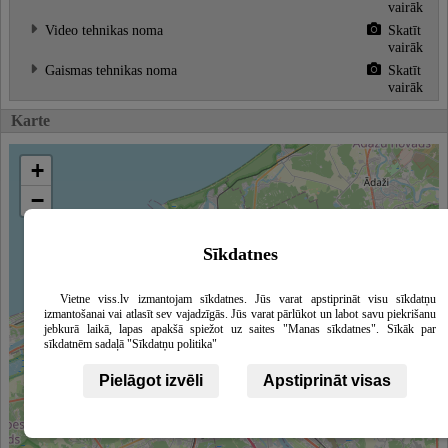
vairāk
Video tehnikas noma
Skatīt
vairāk
Gaismas tehnikas noma
Skatīt
vairāk
Karte
+
−
Sīkdatnes
Vietne viss.lv izmantojam sīkdatnes. Jūs varat apstiprināt visu sīkdatņu
izmantošanai vai atlasīt sev vajadzīgās. Jūs varat pārlūkot un labot savu piekrišanu
jebkurā laikā, lapas apakšā spiežot uz saites "Manas sīkdatnes". Sīkāk par
sīkdatnēm sadaļā "Sīkdatņu politika"
Pielāgot izvēli
Apstiprināt visas