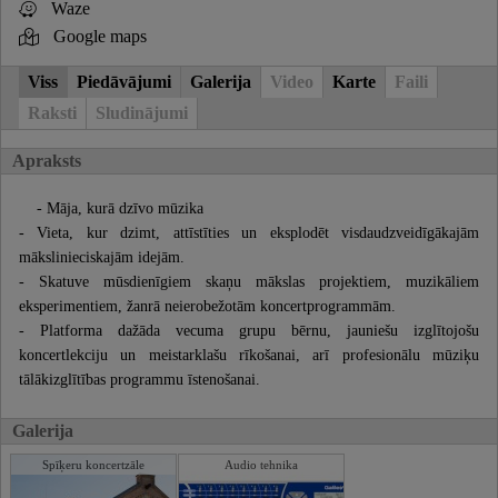
Waze
Google maps
Viss
Piedāvājumi
Galerija
Video
Karte
Faili
Raksti
Sludinājumi
Apraksts
- Māja, kurā dzīvo mūzika
- Vieta, kur dzimt, attīstīties un eksplodēt visdaudzveidīgākajām
mākslinieciskajām idejām.
- Skatuve mūsdienīgiem skaņu mākslas projektiem, muzikāliem
eksperimentiem, žanrā neierobežotām koncertprogrammām.
- Platforma dažāda vecuma grupu bērnu, jauniešu izglītojošu
koncertlekciju un meistarklašu rīkošanai, arī profesionālu mūziķu
tālākizglītības programmu īstenošanai.
Galerija
Spīķeru koncertzāle
Audio tehnika