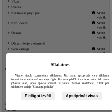
Vāzes
Sveces
Keramikas puķu podi
Skatīt
vairāk
Kāzu dekori
Skatīt
vairāk
Štrausi
Skatīt
vairāk
Dārza interjera elementi
Sēru vainagi
Skatīt
vairāk
Adventes vainagi
Skatīt
vairāk
Sīkdatnes
Ziedu pušķi
Skatīt
vairāk
Vietne viss.lv izmantojam sīkdatnes. Jūs varat apstiprināt visu sīkdatņu
Ziedu kompozīcijas
Skatīt
izmantošanai vai atlasīt sev vajadzīgās. Jūs varat pārlūkot un labot savu piekrišanu
jebkurā laikā, lapas apakšā spiežot uz saites "Manas sīkdatnes". Sīkāk par
vairāk
sīkdatnēm sadaļā "Sīkdatņu politika"
Līgavu pušķi
Skatīt
vairāk
Pielāgot izvēli
Apstiprināt visas
Sēru pušķi, ziedi, bēru ziedu
Skatīt
kompozīcijas
vairāk
Ziedi