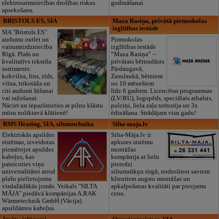
elektrosaimniecības drošības riskus
godināšanai.
apsekošanu.
BRISTOLS ES, SIA
Maza Rasiņa, privātā pirmsskolas
izglītības iestāde
SIA "Bristols ES"
audumu outlet un
Pirmsskolas
vairumtirdzniecība
izglītības iestāde
Rīgā. Plašs un
“Maza Rasiņa” –
kvalitatīvs tekstila
privātais bērnudārzs
sortiments:
Pārdaugavā,
kokvilna, lins, zīds,
Zasulaukā, bērniem
vilna, trikotāža un
no 10 mēnešiem
citi audumi šūšanai
līdz 6 gadiem. Licencētas programmas
vai ražošanai.
(LV/RU), logopēds, speciālais atbalsts,
Nāciet un iepazīstieties ar pilnu klāstu
pulciņi, liela zaļa teritorija un 3x
mūsu noliktavā klātienē!
ēdināšana. Strādājam visu gadu!
RMS Heating, SIA, siltumtehnika
Silta-maja.lv
Elektriskās apsildes
Silta-Māja.lv ir
sistēmas, izveidotas
apkures sistēmu
piemērojot apsildes
montāžas
kabeļus, kas
kompānija ar lielu
pateicoties viņu
pieredzi
universalitātei atrod
siltumsūkņu tirgū, nodrošinot saviem
plašu pielietojumu
klientiem augstu montāžas un
visdažādākās jomās. Veikals "SILTA
apkalpošanas kvalitāti par pieejamu
MĀJA" piedāvā kompānijas A.RAK
cenu.
Wärmetechnik GmbH (Vācija)
apsildāmos kabeļus.