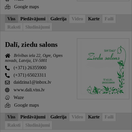
Google maps
Viss
Piedāvājumi
Galerija
Video
Karte
Faili
Raksti
Sludinājumi
Dalī, ziedu salons
Brīvības iela 22, Ogre, Ogres
novads, Latvija, LV-5001
(+371) 26355900
(+371) 65023311
daidzina1@inbox.lv
www.dali.viss.lv
Waze
Google maps
Viss
Piedāvājumi
Galerija
Video
Karte
Faili
Raksti
Sludinājumi