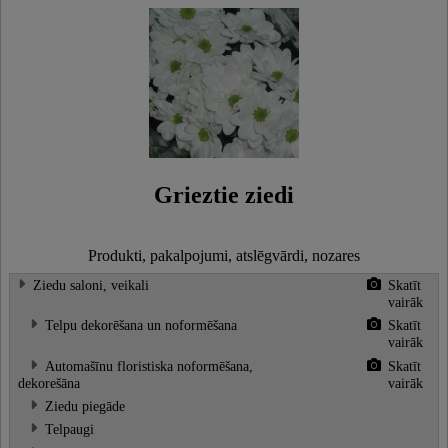
Grieztie ziedi
Produkti, pakalpojumi, atslēgvārdi, nozares
Ziedu saloni, veikali
Skatīt
vairāk
Telpu dekorēšana un noformēšana
Skatīt
vairāk
Automašīnu floristiska noformēšana,
Skatīt
dekorešāna
vairāk
Ziedu piegāde
Telpaugi