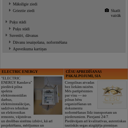
Mākslīgie ziedi
Grieztie ziedi
Skatīt
vairāk
Puķu stādi
Puķu stādi
Suvenīri, dāvanas
Dāvanu iesaiņošana, noformēšana
Apsveikuma kartiņas
ELECTRIC ENERGY
CĒSU APBEDĪŠANAS
PAKALPOJUMI, SIA
"ELECTRIC
ENERGY Kandava"
Cieņpilnas atvadas
piedāvā pilna
bez liekām raizēm.
spektra
Mēs parūpēsimies
elektromontāžas
par visu — no
darbus,
pilnas bēru
elektroinstalācijas,
organizēšanas un
sadzīves tehnikas
dokumentu
un elektronikas
noformēšanas līdz transportam un
remontu, vājstrāvas
piederumiem. Pieejami 24/7.
un drošības sistēmu izbūvi, kā arī
Piedāvājam arī kvalitatīvas, autentiskas
projektēšanu, mērījumus un
tautiskās segas aizgājēja piemiņas