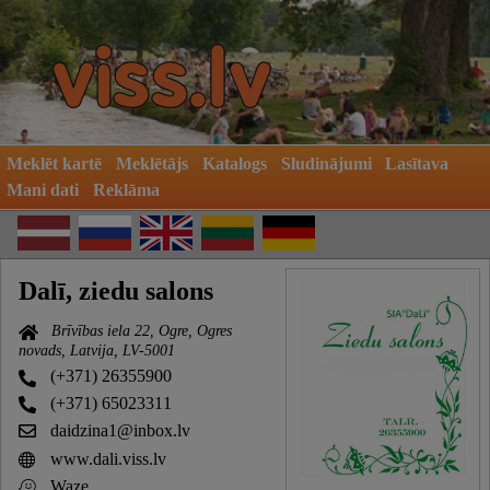
Meklēt kartē
Meklētājs
Katalogs
Sludinājumi
Lasītava
Mani dati
Reklāma
Dalī, ziedu salons
Brīvības iela 22, Ogre, Ogres
novads, Latvija, LV-5001
(+371) 26355900
(+371) 65023311
daidzina1@inbox.lv
www.dali.viss.lv
Waze