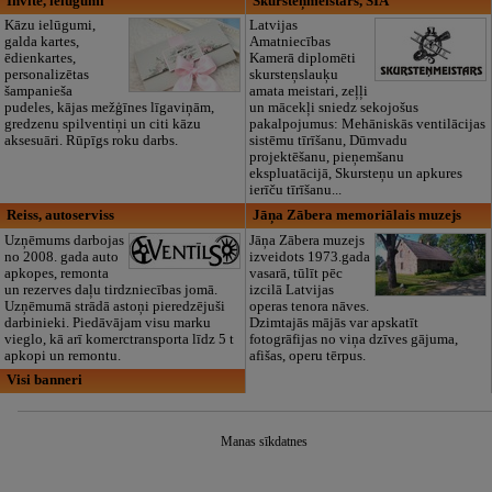
Invite, ielūgumi
Skursteņmeistars, SIA
Kāzu ielūgumi,
Latvijas
galda kartes,
Amatniecības
ēdienkartes,
Kamerā diplomēti
personalizētas
skursteņslauķu
šampanieša
amata meistari, zeļļi
pudeles, kājas mežģīnes līgaviņām,
un mācekļi sniedz sekojošus
gredzenu spilventiņi un citi kāzu
pakalpojumus: Mehāniskās ventilācijas
aksesuāri. Rūpīgs roku darbs.
sistēmu tīrīšanu, Dūmvadu
projektēšanu, pieņemšanu
ekspluatācijā, Skursteņu un apkures
ierīču tīrīšanu...
Reiss, autoserviss
Jāņa Zābera memoriālais muzejs
Uzņēmums darbojas
Jāņa Zābera muzejs
no 2008. gada auto
izveidots 1973.gada
apkopes, remonta
vasarā, tūlīt pēc
un rezerves daļu tirdzniecības jomā.
izcilā Latvijas
Uzņēmumā strādā astoņi pieredzējuši
operas tenora nāves.
darbinieki. Piedāvājam visu marku
Dzimtajās mājās var apskatīt
vieglo, kā arī komerctransporta līdz 5 t
fotogrāfijas no viņa dzīves gājuma,
apkopi un remontu.
afišas, operu tērpus.
Visi banneri
Manas sīkdatnes