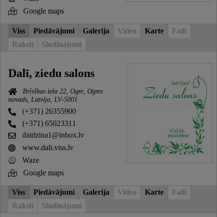
Google maps
Viss
Piedāvājumi
Galerija
Video
Karte
Faili
Raksti
Sludinājumi
Dalī, ziedu salons
Brīvības iela 22, Ogre, Ogres
novads, Latvija, LV-5001
(+371) 26355900
(+371) 65023311
daidzina1@inbox.lv
www.dali.viss.lv
Waze
Google maps
Viss
Piedāvājumi
Galerija
Video
Karte
Faili
Raksti
Sludinājumi