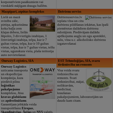
korporatīviem pasākumiem vai
vienkārši mājīgam draugu ballēm.
Mazpipari, atpūtas komplekss
Dzērienu serviss
Lielā un mazā
Dzērienuserviss.lv
svinību zāle,
izplata vīna un citu
pirtiņa, apkurināma
dzērienu pildīšanas iekārtas, kas īpaši
koka baļļa zem
piemērotas dažādiem dzērienu
klajas debess, lielās
ražotājiem. Piedāvājam dažādu
šūpoles, 3 divvietīgās istabiņas, 1
aprīkojumu augļu un ogu apstrādei,
četrvietīgā istabiņa, telpa, kur ir 7
sulu, vīna u.c. alkoholisko dzērienu
gultas vietas, telpa, kur ir 10 gultas
izgatavošanai
vietas, telpa, kur ir 7 gultas vietas, telšu
vietas, ugunskura vieta, plaša teritorija
auto novietošanai.
Oneway Logistics, SIA
EST Tehnoloģijas, SIA, svaru
tirdzniecība un remonts
Oneway Logistics
uzticama transporta
Visa veida svaru
un ekspedīcijas
tirdzniecība un
kompānija, kura
remonts. Svari
piedāvā pilnu
tirdzniecībai, mājai,
loģistikas
noliktavām,
pakalpojumu
medicīnai,
kompleksu, Jūsu
kraušanas
kravas glabāšanu
pakalpojumiem, laboratorijām un
un
apdrošināšanu
.
daudz kam citam.
Garantējam jebkāda veida
transportēšanu
Eiropas
,
Skandināvijas
,
Āzijas
un
NVS
valstīs.