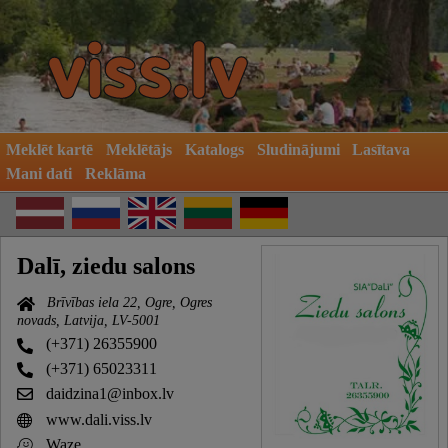
Meklēt kartē
Meklētājs
Katalogs
Sludinājumi
Lasītava
Mani dati
Reklāma
Dalī, ziedu salons
Brīvības iela 22, Ogre, Ogres
novads, Latvija, LV-5001
(+371) 26355900
(+371) 65023311
daidzina1@inbox.lv
www.dali.viss.lv
Waze