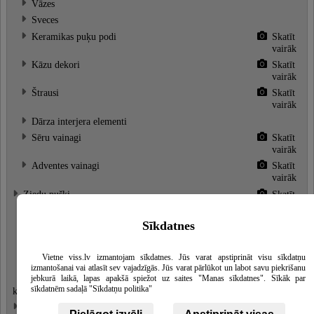
Vāzes
Sveces
Keramikas puķu podi
Skatīt
vairāk
Kāzu dekori
Skatīt
vairāk
Štrausi
Skatīt
vairāk
Dārza interjera elementi
Sēru vainagi
Skatīt
vairāk
Adventes vainagi
Skatīt
vairāk
Ziedu pušķi
Skatīt
vairāk
Ziedu kompozīcijas
Skatīt
Sīkdatnes
vairāk
Līgavu pušķi
Skatīt
Vietne viss.lv izmantojam sīkdatnes. Jūs varat apstiprināt visu sīkdatņu
vairāk
izmantošanai vai atlasīt sev vajadzīgās. Jūs varat pārlūkot un labot savu piekrišanu
Sēru pušķi, ziedi, bēru ziedu
Skatīt
jebkurā laikā, lapas apakšā spiežot uz saites "Manas sīkdatnes". Sīkāk par
sīkdatnēm sadaļā "Sīkdatņu politika"
kompozīcijas
vairāk
Ziedi