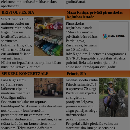
elektrosaimniecības drošības riskus
godināšanai.
apsekošanu.
BRISTOLS ES, SIA
Maza Rasiņa, privātā pirmsskolas
izglītības iestāde
SIA "Bristols ES"
audumu outlet un
Pirmsskolas
vairumtirdzniecība
izglītības iestāde
Rīgā. Plašs un
“Maza Rasiņa” –
kvalitatīvs tekstila
privātais bērnudārzs
sortiments:
Pārdaugavā,
kokvilna, lins, zīds,
Zasulaukā, bērniem
vilna, trikotāža un
no 10 mēnešiem
citi audumi šūšanai
līdz 6 gadiem. Licencētas programmas
vai ražošanai.
(LV/RU), logopēds, speciālais atbalsts,
Nāciet un iepazīstieties ar pilnu klāstu
pulciņi, liela zaļa teritorija un 3x
mūsu noliktavā klātienē!
ēdināšana. Strādājam visu gadu!
SPĪĶERU KONCERTZĀLE
Princis, SIA
Pašā Rīgas sirdī
Jāšanas sporta kluba
sajūtama seno
Princis saimniecībā
laikmetu elpa un
ir aptuveni 70 zirgi.
modernā dinamika.
Piedāvājam izjādes
Omulīgas mājas
ar zirgiem un
ikvienam mākslas un atpūtas
ponijiem Jelgavā,
baudītājam! Satikšanās vieta dažādiem
jāšanas apmacību,
notikumiem - konferencēm,
zirgu pansijas, zirgu
prezentācijām un ceremonijām,
tirdzniecības
radošām darbnīcām un svinībām, kā arī
pakalpojumus.
teātra izrādēm un koncertiem, kino
Perspektīvākie piedalās valsts un
seansiem.
Telpu noma
dažādiem
starptautiska līmeņa sacensībās.