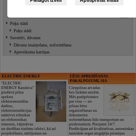
Pielāgot izvēli
Apstiprināt visas
Mākslīgie ziedi
Grieztie ziedi
Skatīt
vairāk
Puķu stādi
Puķu stādi
Suvenīri, dāvanas
Dāvanu iesaiņošana, noformēšana
Apsveikuma kartiņas
ELECTRIC ENERGY
CĒSU APBEDĪŠANAS
PAKALPOJUMI, SIA
"ELECTRIC
ENERGY Kandava"
Cieņpilnas atvadas
piedāvā pilna
bez liekām raizēm.
spektra
Mēs parūpēsimies
elektromontāžas
par visu — no
darbus,
pilnas bēru
elektroinstalācijas,
organizēšanas un
sadzīves tehnikas
dokumentu
un elektronikas
noformēšanas līdz transportam un
remontu, vājstrāvas
piederumiem. Pieejami 24/7.
un drošības sistēmu izbūvi, kā arī
Piedāvājam arī kvalitatīvas, autentiskas
projektēšanu, mērījumus un
tautiskās segas aizgājēja piemiņas