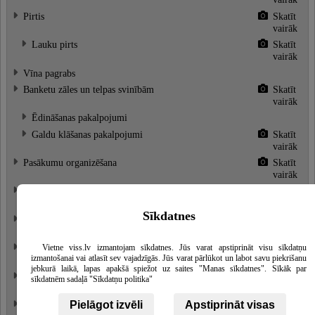
Pirtis
Skatīt
vairāk
Lauku pirts
Skatīt
vairāk
Vīna pagrabs
Banketu zāles un telpas svinībām
Skatīt
vairāk
Ēdināšanas pakalpojumi
Galdu klāšanas pakalpojumi
Skatīt
vairāk
Pasākumu organizēšana
Skatīt
vairāk
Vietas kāzu svinībām
Skatīt
vairāk
Sīkdatnes
Kāzu svinību organizēšana
Skatīt
vairāk
Terases atpūtai un svinībām
Skatīt
Vietne viss.lv izmantojam sīkdatnes. Jūs varat apstiprināt visu sīkdatņu
izmantošanai vai atlasīt sev vajadzīgās. Jūs varat pārlūkot un labot savu piekrišanu
vairāk
jebkurā laikā, lapas apakšā spiežot uz saites "Manas sīkdatnes". Sīkāk par
Telpas konferencēm un semināriem
Skatīt
sīkdatnēm sadaļā "Sīkdatņu politika"
vairāk
Atpūta pie dabas
Skatīt
Pielāgot izvēli
Apstiprināt visas