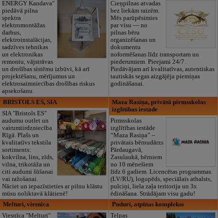
ENERGY Kandava"
Cieņpilnas atvadas
piedāvā pilna
bez liekām raizēm.
spektra
Mēs parūpēsimies
elektromontāžas
par visu — no
darbus,
pilnas bēru
elektroinstalācijas,
organizēšanas un
sadzīves tehnikas
dokumentu
un elektronikas
noformēšanas līdz transportam un
remontu, vājstrāvas
piederumiem. Pieejami 24/7.
un drošības sistēmu izbūvi, kā arī
Piedāvājam arī kvalitatīvas, autentiskas
projektēšanu, mērījumus un
tautiskās segas aizgājēja piemiņas
elektrosaimniecības drošības riskus
godināšanai.
apsekošanu.
BRISTOLS ES, SIA
Maza Rasiņa, privātā pirmsskolas
izglītības iestāde
SIA "Bristols ES"
audumu outlet un
Pirmsskolas
vairumtirdzniecība
izglītības iestāde
Rīgā. Plašs un
“Maza Rasiņa” –
kvalitatīvs tekstila
privātais bērnudārzs
sortiments:
Pārdaugavā,
kokvilna, lins, zīds,
Zasulaukā, bērniem
vilna, trikotāža un
no 10 mēnešiem
citi audumi šūšanai
līdz 6 gadiem. Licencētas programmas
vai ražošanai.
(LV/RU), logopēds, speciālais atbalsts,
Nāciet un iepazīstieties ar pilnu klāstu
pulciņi, liela zaļa teritorija un 3x
mūsu noliktavā klātienē!
ēdināšana. Strādājam visu gadu!
Melturi, viesnīca
Puduri, atpūtas komplekss
Viesnīca "Melturi"
Telpas