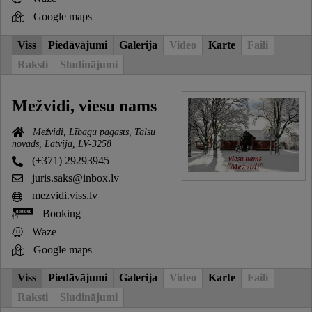
Google maps
Viss
Piedāvājumi
Galerija
Video
Karte
Faili
Raksti
Sludinājumi
Mežvidi, viesu nams
Mežvidi, Lībagu pagasts, Talsu
novads, Latvija, LV-3258
(+371) 29293945
juris.saks@inbox.lv
mezvidi.viss.lv
Booking
Waze
Google maps
Viss
Piedāvājumi
Galerija
Video
Karte
Faili
Raksti
Sludinājumi