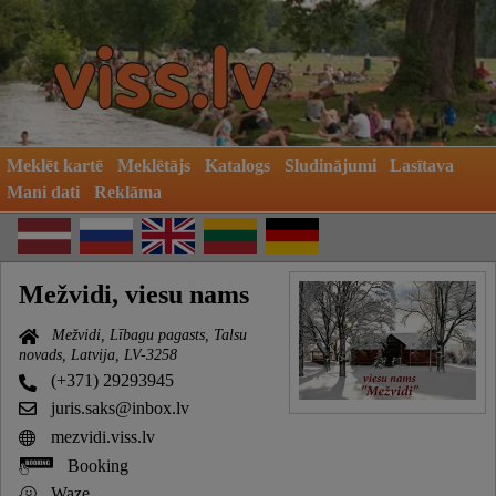
Meklēt kartē
Meklētājs
Katalogs
Sludinājumi
Lasītava
Mani dati
Reklāma
Mežvidi, viesu nams
Mežvidi, Lībagu pagasts, Talsu
novads, Latvija, LV-3258
(+371) 29293945
juris.saks@inbox.lv
mezvidi.viss.lv
Booking
Waze