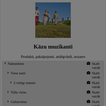
Kāzu muzikanti
Produkti, pakalpojumi, atslēgvārdi, nozares
Naktsmītnes
Skatīt
vairāk
Viesu nami
Skatīt
vairāk
2-vietīgi numuri
Skatīt
vairāk
Telšu vietas
Skatīt
vairāk
Gultasvietas
Skatīt
vairāk