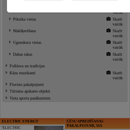
vairāk
Zupas vārīšanas vieta
Skatīt
vairāk
Piknika vietas
Skatīt
vairāk
Makšķerēšana
Skatīt
vairāk
Ugunskura vietas
Skatīt
vairāk
Dabas takas
Skatīt
vairāk
Folklora un tradīcijas
Kāzu muzikanti
Skatīt
vairāk
Floristu pakalpojumi
Tūrisma apskates objekti
Vieta sporta pasākumiem
ELECTRIC ENERGY
CĒSU APBEDĪŠANAS
PAKALPOJUMI, SIA
"ELECTRIC