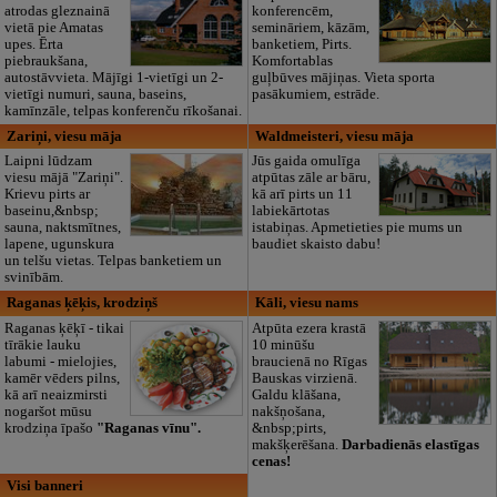
atrodas gleznainā
konferencēm,
vietā pie Amatas
semināriem, kāzām,
upes. Ērta
banketiem, Pirts.
piebraukšana,
Komfortablas
autostāvvieta. Mājīgi 1-vietīgi un 2-
guļbūves mājiņas. Vieta sporta
vietīgi numuri, sauna, baseins,
pasākumiem, estrāde.
kamīnzāle, telpas konferenču rīkošanai.
Zariņi, viesu māja
Waldmeisteri, viesu māja
Laipni lūdzam
Jūs gaida omulīga
viesu mājā "Zariņi".
atpūtas zāle ar bāru,
Krievu pirts ar
kā arī pirts un 11
baseinu,&nbsp;
labiekārtotas
sauna, naktsmītnes,
istabiņas. Apmetieties pie mums un
lapene, ugunskura
baudiet skaisto dabu!
un telšu vietas. Telpas banketiem un
svinībām.
Raganas ķēķis, krodziņš
Kāli, viesu nams
Raganas ķēķī - tikai
Atpūta ezera krastā
tīrākie lauku
10 minūšu
labumi - mielojies,
braucienā no Rīgas
kamēr vēders pilns,
Bauskas virzienā.
kā arī neaizmirsti
Galdu klāšana,
nogaršot mūsu
nakšņošana,
krodziņa īpašo
"Raganas vīnu".
&nbsp;pirts,
makšķerēšana.
Darbadienās elastīgas
cenas!
Visi banneri