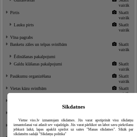
Gultasvietas
Skatīt
vairāk
Pirtis
Skatīt
vairāk
Lauku pirts
Skatīt
vairāk
Vīna pagrabs
Banketu zāles un telpas svinībām
Skatīt
vairāk
Ēdināšanas pakalpojumi
Galdu klāšanas pakalpojumi
Skatīt
vairāk
Pasākumu organizēšana
Skatīt
vairāk
Vietas kāzu svinībām
Skatīt
vairāk
Kāzu svinību organizēšana
Skatīt
Sīkdatnes
vairāk
Terases atpūtai un svinībām
Skatīt
vairāk
Vietne viss.lv izmantojam sīkdatnes. Jūs varat apstiprināt visu sīkdatņu
izmantošanai vai atlasīt sev vajadzīgās. Jūs varat pārlūkot un labot savu piekrišanu
Telpas konferencēm un semināriem
Skatīt
jebkurā laikā, lapas apakšā spiežot uz saites "Manas sīkdatnes". Sīkāk par
vairāk
sīkdatnēm sadaļā "Sīkdatņu politika"