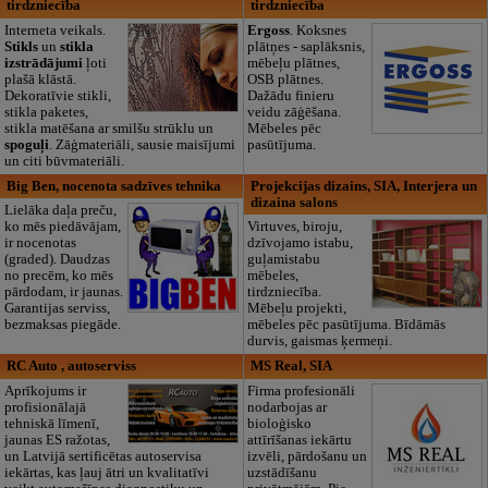
tirdzniecība
tirdzniecība
Interneta veikals.
Ergoss
. Koksnes
Stikls
un
stikla
plātņes - saplāksnis,
izstrādājumi
ļoti
mēbeļu plātnes,
plašā klāstā.
OSB plātnes.
Dekoratīvie stikli,
Dažādu finieru
stikla paketes,
veidu zāģēšana.
stikla matēšana ar smilšu strūklu un
Mēbeles pēc
spoguļi
. Zāģmateriāli, sausie maisījumi
pasūtījuma.
un citi būvmateriāli.
Big Ben, nocenota sadzīves tehnika
Projekcijas dizains, SIA, Interjera un
dizaina salons
Lielāka daļa preču,
ko mēs piedāvājam,
Virtuves, biroju,
ir nocenotas
dzīvojamo istabu,
(graded). Daudzas
guļamistabu
no precēm, ko mēs
mēbeles,
pārdodam, ir jaunas.
tirdzniecība.
Garantijas serviss,
Mēbeļu projekti,
bezmaksas piegāde.
mēbeles pēc pasūtījuma. Bīdāmās
durvis, gaismas ķermeņi.
RC Auto , autoserviss
MS Real, SIA
Aprīkojums ir
Firma profesionāli
profisionālajā
nodarbojas ar
tehniskā līmenī,
bioloģisko
jaunas ES ražotas,
attīrīšanas iekārtu
un Latvijā sertificētas autoservisa
izvēli, pārdošanu un
iekārtas, kas ļauj ātri un kvalitatīvi
uzstādīšanu