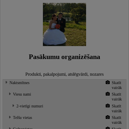
Pasākumu organizēšana
Produkti, pakalpojumi, atslēgvārdi, nozares
Naktsmītnes
Skatīt
vairāk
Viesu nami
Skatīt
vairāk
2-vietīgi numuri
Skatīt
vairāk
Telšu vietas
Skatīt
vairāk