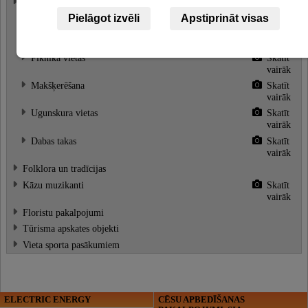
Atpūta pie dabas
Skatīt
vairāk
Pielāgot izvēli
Apstiprināt visas
Zupas vārīšanas vieta
Skatīt
vairāk
Piknika vietas
Skatīt
vairāk
Makšķerēšana
Skatīt
vairāk
Ugunskura vietas
Skatīt
vairāk
Dabas takas
Skatīt
vairāk
Folklora un tradīcijas
Kāzu muzikanti
Skatīt
vairāk
Floristu pakalpojumi
Tūrisma apskates objekti
Vieta sporta pasākumiem
ELECTRIC ENERGY
CĒSU APBEDĪŠANAS