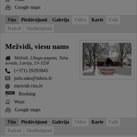
Google maps
Viss
Piedāvājumi
Galerija
Video
Karte
Faili
Raksti
Sludinājumi
Mežvidi, viesu nams
Mežvidi, Lībagu pagasts, Talsu
novads, Latvija, LV-3258
(+371) 29293945
juris.saks@inbox.lv
mezvidi.viss.lv
Booking
Waze
Google maps
Viss
Piedāvājumi
Galerija
Video
Karte
Faili
Raksti
Sludinājumi