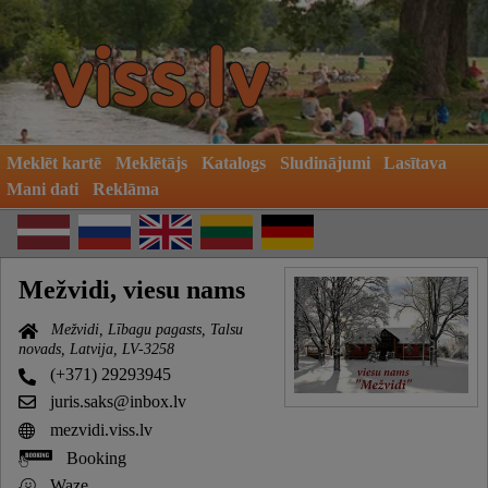
Meklēt kartē
Meklētājs
Katalogs
Sludinājumi
Lasītava
Mani dati
Reklāma
Mežvidi, viesu nams
Mežvidi, Lībagu pagasts, Talsu
novads, Latvija, LV-3258
(+371) 29293945
juris.saks@inbox.lv
mezvidi.viss.lv
Booking
Waze