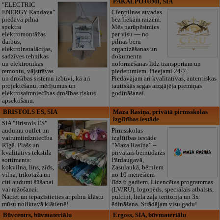
PAKALPOJUMI, SIA
"ELECTRIC
ENERGY Kandava"
Cieņpilnas atvadas
piedāvā pilna
bez liekām raizēm.
spektra
Mēs parūpēsimies
elektromontāžas
par visu — no
darbus,
pilnas bēru
elektroinstalācijas,
organizēšanas un
sadzīves tehnikas
dokumentu
un elektronikas
noformēšanas līdz transportam un
remontu, vājstrāvas
piederumiem. Pieejami 24/7.
un drošības sistēmu izbūvi, kā arī
Piedāvājam arī kvalitatīvas, autentiskas
projektēšanu, mērījumus un
tautiskās segas aizgājēja piemiņas
elektrosaimniecības drošības riskus
godināšanai.
apsekošanu.
BRISTOLS ES, SIA
Maza Rasiņa, privātā pirmsskolas
izglītības iestāde
SIA "Bristols ES"
audumu outlet un
Pirmsskolas
vairumtirdzniecība
izglītības iestāde
Rīgā. Plašs un
“Maza Rasiņa” –
kvalitatīvs tekstila
privātais bērnudārzs
sortiments:
Pārdaugavā,
kokvilna, lins, zīds,
Zasulaukā, bērniem
vilna, trikotāža un
no 10 mēnešiem
citi audumi šūšanai
līdz 6 gadiem. Licencētas programmas
vai ražošanai.
(LV/RU), logopēds, speciālais atbalsts,
Nāciet un iepazīstieties ar pilnu klāstu
pulciņi, liela zaļa teritorija un 3x
mūsu noliktavā klātienē!
ēdināšana. Strādājam visu gadu!
Būvcentrs, būvmateriālu
Ergoss, SIA, būvmateriālu