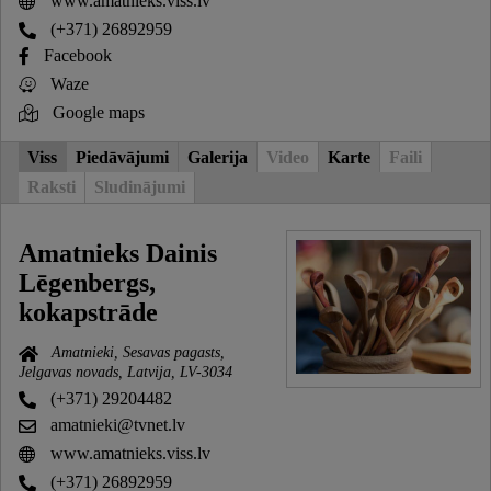
www.amatnieks.viss.lv
(+371) 26892959
Facebook
Waze
Google maps
Viss
Piedāvājumi
Galerija
Video
Karte
Faili
Raksti
Sludinājumi
Amatnieks Dainis
Lēgenbergs,
kokapstrāde
Amatnieki, Sesavas pagasts,
Jelgavas novads, Latvija, LV-3034
(+371) 29204482
amatnieki@tvnet.lv
www.amatnieks.viss.lv
(+371) 26892959