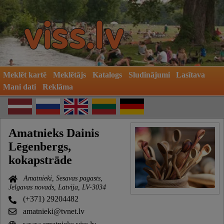
Meklēt kartē
Meklētājs
Katalogs
Sludinājumi
Lasītava
Mani dati
Reklāma
Amatnieks Dainis
Lēgenbergs,
kokapstrāde
Amatnieki, Sesavas pagasts,
Jelgavas novads, Latvija, LV-3034
(+371) 29204482
amatnieki@tvnet.lv