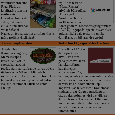
vairumtirdzniecība
izglītības iestāde
Rīgā. Plašs un
“Maza Rasiņa” –
kvalitatīvs tekstila
privātais bērnudārzs
sortiments:
Pārdaugavā,
kokvilna, lins, zīds,
Zasulaukā, bērniem
vilna, trikotāža un
no 10 mēnešiem
citi audumi šūšanai
līdz 6 gadiem. Licencētas programmas
vai ražošanai.
(LV/RU), logopēds, speciālais atbalsts,
Nāciet un iepazīstieties ar pilnu klāstu
pulciņi, liela zaļa teritorija un 3x
mūsu noliktavā klātienē!
ēdināšana. Strādājam visu gadu!
Lutauši, atpūtas vieta
Rekviēms LP, kapu labiekārtošana
Atrodamies
"Rekviēms LP", kas
Kurmenes pagastā,
darbojas kopš
Mēmeles upes
divtūkstoš otrā
krastā. Aktīvai un
gada, piedāvā kapu
sportiskai atpūtai
labiekārtošanu,
piedāvājam nomāt kanoe laivas ūdens
kapakmeņus,
tūrismam pa Mēmeli. Mēmele ir
apmales (granīta,
robežupe starp Latviju un Lietuvu, kas
betona, metāla), sētiņas un soliņus. Mēs
tai piešķir neatkārtojamu savdabību.
veicam akmens apstrādes un montāžas
Bauskā, satekot ar Mūsu, tā veido
darbus, kā arī nodrošinām kapu
Lielupi.
kopšanu, kas ietver ziedu novietošanu,
stādīšanu, dzīvžogu apgriešanu un
citus pakalpojumus visā Latvijā un
ārpus tās robežām. Katram klientam
nodrošinām individuālu pieeju un pēc
kapu kopšanas darbiem nosūtām
fotoatskaites.