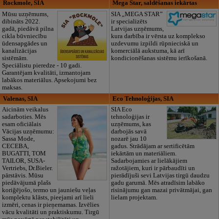
Rockmole, SIA
Mega Star, saldēšanas iekārtas
Mūsu uzņēmums,
SIA „MEGA STAR”
dibināts 2022.
ir specializēts
gadā, piedāvā pilna
Latvijas uzņēmums,
cikla būvniecību
kura darbība ir vērsta uz komplekso
ūdensapgādes un
uzdevumu izpildi rūpnieciskā un
kanalizācijas
komerciālā aukstuma, kā arī
sistēmām.
kondicionēšanas sistēmu ierīkošanā.
Speciālistu pieredze - 10 gadi.
Garantējam kvalitāti, izmantojam
labākos materiālus. Apsekojumi bez
maksas.
Valenas, SIA
Eco Tehnoloģijas, SIA
Aicinām veikalus
SIA Eco
sadarboties. Mēs
tehnoloģijas ir
esam oficiālais
uzņēmums, kas
Vācijas uzņēmumu:
darbojās savā
Sassa Mode,
nozarē jau 10
CECEBA,
gadus. Strādājam ar sertificētām
BUGATTI, TOM
iekārtām un materiāliem.
TAILOR, SUSA-
Sadarbojamies ar lielākājiem
Vertriebs, Dr.Bieler.
ražotājiem, kuri ir pārbaudīti un
pārstāvis. Mūsu
pierādījuši sevi Latvijas tirgū daudzu
piedāvājumā plašs
gadu garumā. Mēs atradīsim labāko
koriğējošo, termo un jauniešu veļas
risinājumu gan mazai privātmājai, gan
komplektu klāsts, pieejami arī lieli
lielam projektam.
izmēri, cenas ir pieņemamas. Izvēlies
vācu kvalitāti un praktiskumu. Tirgū