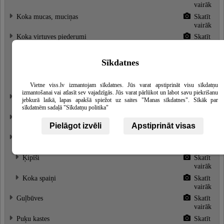
vairāk
Koka mucas, muciņas
Skatīt
vairāk
Koka virtuves piederumi
Skatīt
vairāk
Koka gaļas dēļi, dēlīši
Skatīt
Sīkdatnes
vairāk
Koka karotes
Skatīt
Vietne viss.lv izmantojam sīkdatnes. Jūs varat apstiprināt visu sīkdatņu
vairāk
izmantošanai vai atlasīt sev vajadzīgās. Jūs varat pārlūkot un labot savu piekrišanu
Kubli, baļļas, izgatavošana
Skatīt
jebkurā laikā, lapas apakšā spiežot uz saites "Manas sīkdatnes". Sīkāk par
vairāk
sīkdatnēm sadaļā "Sīkdatņu politika"
Mobilās, pārvietojamās pirtis
~ 3557.1799 €
Skatīt
Pielāgot izvēli
Apstiprināt visas
vairāk
Pirts aksesuāri
Skatīt
vairāk
Ķipīši
Skatīt
vairāk
Koka spaiņi
Skatīt
vairāk
Guļbūves
Skatīt
vairāk
Puķu kastes
Skatīt