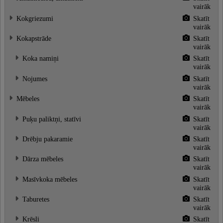
vairāk
Kokgriezumi
Skatīt
vairāk
Kokapstrāde
Skatīt
vairāk
Koka namiņi
Skatīt
vairāk
Nojumes
Skatīt
vairāk
Mēbeles
Skatīt
vairāk
Puķu paliktņi, statīvi
Skatīt
vairāk
Drēbju pakaramie
Skatīt
vairāk
Dārza mēbeles
Skatīt
vairāk
Masīvkoka mēbeles
Skatīt
vairāk
Taburetes
Skatīt
vairāk
Krēsli
Skatīt