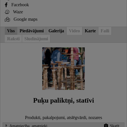
Facebook
Waze
Google maps
Viss
Piedāvājumi
Galerija
Video
Karte
Faili
Raksti
Sludinājumi
Puķu paliktņi, statīvi
Produkti, pakalpojumi, atslēgvārdi, nozares
Amatniecība, amatnieki
Skatīt