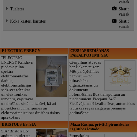
vairāk
Tualetes
Skatīt
vairāk
Koka kastes, kastītēs
Skatīt
vairāk
ELECTRIC ENERGY
CĒSU APBEDĪŠANAS
PAKALPOJUMI, SIA
"ELECTRIC
ENERGY Kandava"
Cieņpilnas atvadas
piedāvā pilna
bez liekām raizēm.
spektra
Mēs parūpēsimies
elektromontāžas
par visu — no
darbus,
pilnas bēru
elektroinstalācijas,
organizēšanas un
sadzīves tehnikas
dokumentu
un elektronikas
noformēšanas līdz transportam un
remontu, vājstrāvas
piederumiem. Pieejami 24/7.
un drošības sistēmu izbūvi, kā arī
Piedāvājam arī kvalitatīvas, autentiskas
projektēšanu, mērījumus un
tautiskās segas aizgājēja piemiņas
elektrosaimniecības drošības riskus
godināšanai.
apsekošanu.
BRISTOLS ES, SIA
Maza Rasiņa, privātā pirmsskolas
izglītības iestāde
SIA "Bristols ES"
audumu outlet un
Pirmsskolas