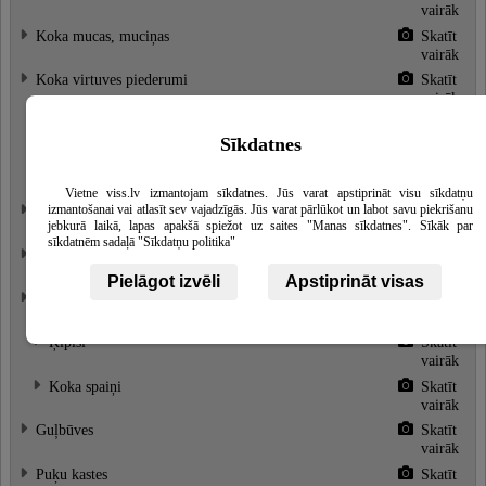
vairāk
Koka mucas, muciņas
Skatīt
vairāk
Koka virtuves piederumi
Skatīt
vairāk
Koka gaļas dēļi, dēlīši
Skatīt
vairāk
Sīkdatnes
Koka karotes
Skatīt
vairāk
Vietne viss.lv izmantojam sīkdatnes. Jūs varat apstiprināt visu sīkdatņu
izmantošanai vai atlasīt sev vajadzīgās. Jūs varat pārlūkot un labot savu piekrišanu
Kubli, baļļas, izgatavošana
Skatīt
jebkurā laikā, lapas apakšā spiežot uz saites "Manas sīkdatnes". Sīkāk par
vairāk
sīkdatnēm sadaļā "Sīkdatņu politika"
Mobilās, pārvietojamās pirtis
~ 3557.1799 €
Skatīt
vairāk
Pielāgot izvēli
Apstiprināt visas
Pirts aksesuāri
Skatīt
vairāk
Ķipīši
Skatīt
vairāk
Koka spaiņi
Skatīt
vairāk
Guļbūves
Skatīt
vairāk
Puķu kastes
Skatīt