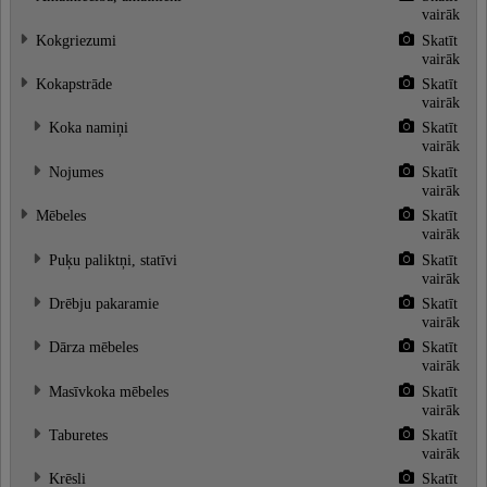
vairāk
Kokgriezumi
Skatīt
vairāk
Kokapstrāde
Skatīt
vairāk
Koka namiņi
Skatīt
vairāk
Nojumes
Skatīt
vairāk
Mēbeles
Skatīt
vairāk
Puķu paliktņi, statīvi
Skatīt
vairāk
Drēbju pakaramie
Skatīt
vairāk
Dārza mēbeles
Skatīt
vairāk
Masīvkoka mēbeles
Skatīt
vairāk
Taburetes
Skatīt
vairāk
Krēsli
Skatīt