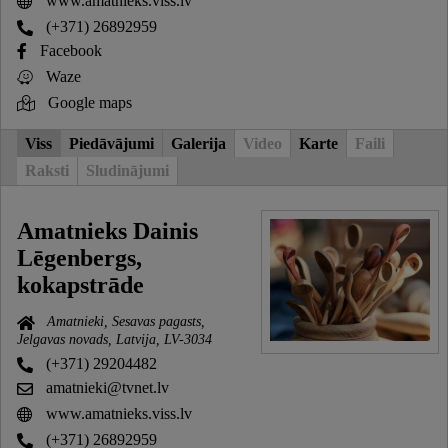
www.amatnieks.viss.lv
(+371) 26892959
Facebook
Waze
Google maps
Viss
Piedāvājumi
Galerija
Video
Karte
Faili
Raksti
Sludinājumi
Amatnieks Dainis
Lēgenbergs,
kokapstrāde
Amatnieki, Sesavas pagasts,
Jelgavas novads, Latvija, LV-3034
(+371) 29204482
amatnieki@tvnet.lv
www.amatnieks.viss.lv
(+371) 26892959