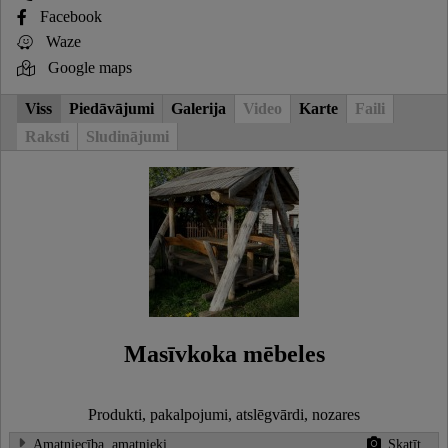
Facebook
Waze
Google maps
Viss
Piedāvājumi
Galerija
Video
Karte
Faili
Raksti
Sludinājumi
Masīvkoka mēbeles
Produkti, pakalpojumi, atslēgvārdi, nozares
Amatniecība, amatnieki
Skatīt