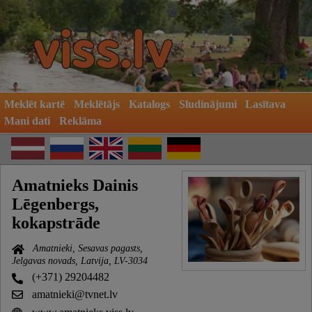
Meklēt kartē
Meklētājs
Katalogs
Sludinājumi
Lasītava
Mani dati
Reklāma
Amatnieks Dainis
Lēgenbergs,
kokapstrāde
Amatnieki, Sesavas pagasts,
Jelgavas novads, Latvija, LV-3034
(+371) 29204482
amatnieki@tvnet.lv