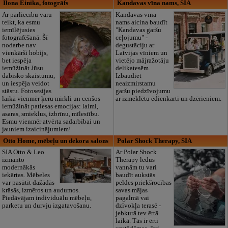
Ilona Einika, fotogrāfs
Kandavas vīna nams, SIA
Ar pārliecību varu
Kandavas vīna
teikt, ka esmu
nams aicina baudīt
iemīlējusies
"Kandavas garšu
fotografēšanā. Šī
ceļojumu" -
nodarbe nav
degustāciju ar
vienkārši hobijs,
Latvijas vīniem un
bet iespēja
vietējo mājražotāju
iemūžināt Jūsu
delikatesēm.
dabisko skaistumu,
Izbaudiet
un iespēja veidot
neaizmirstamu
stāstu. Fotosesijas
garšu piedzīvojumu
laikā vienmēr ķeru mirkli un cenšos
ar izmeklētu ēdienkarti un dzērieniem.
iemūžināt patiesas emocijas: laimi,
asaras, smieklus, izbrīnu, mīlestību.
Esmu vienmēr atvērta sadarbībai un
jauniem izaicinājumiem!
Otto Home, mēbeļu un dekora salons
Polar Shock Therapy, SIA
SIA Otto & Leo
Ar Polar Shock
izmanto
Therapy ledus
modernākās
vannām tu vari
iekārtas. Mēbeles
baudīt aukstās
var pasūtīt dažādās
peldes priekšrocības
krāsās, izmēros un audumos.
savas mājas
Piedāvājam individuālu mēbeļu,
pagalmā vai
parketu un durvju izgatavošanu.
dzīvokļa terasē -
jebkurā tev ērtā
laikā. Tās ir ērti