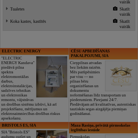
vairāk
Tualetes
Skatīt
vairāk
Koka kastes, kastītēs
Skatīt
vairāk
ELECTRIC ENERGY
CĒSU APBEDĪŠANAS
PAKALPOJUMI, SIA
"ELECTRIC
ENERGY Kandava"
Cieņpilnas atvadas
piedāvā pilna
bez liekām raizēm.
spektra
Mēs parūpēsimies
elektromontāžas
par visu — no
darbus,
pilnas bēru
elektroinstalācijas,
organizēšanas un
sadzīves tehnikas
dokumentu
un elektronikas
noformēšanas līdz transportam un
remontu, vājstrāvas
piederumiem. Pieejami 24/7.
un drošības sistēmu izbūvi, kā arī
Piedāvājam arī kvalitatīvas, autentiskas
projektēšanu, mērījumus un
tautiskās segas aizgājēja piemiņas
elektrosaimniecības drošības riskus
godināšanai.
apsekošanu.
BRISTOLS ES, SIA
Maza Rasiņa, privātā pirmsskolas
izglītības iestāde
SIA "Bristols ES"
audumu outlet un
Pirmsskolas