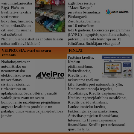
vairumtirdzniecība
izglītības iestāde
Rīgā. Plašs un
“Maza Rasiņa” –
kvalitatīvs tekstila
privātais bērnudārzs
sortiments:
Pārdaugavā,
kokvilna, lins, zīds,
Zasulaukā, bērniem
vilna, trikotāža un
no 10 mēnešiem
citi audumi šūšanai
līdz 6 gadiem. Licencētas programmas
vai ražošanai.
(LV/RU), logopēds, speciālais atbalsts,
Nāciet un iepazīstieties ar pilnu klāstu
pulciņi, liela zaļa teritorija un 3x
mūsu noliktavā klātienē!
ēdināšana. Strādājam visu gadu!
VEIPRO, SIA, svari un svaru
FINLAT
remonts
Patēriņa kredīts,
Nodarbojamies ar
Kredītu
automātisko un
pārfinansēšana,
neautomātisko
Pārkreditācija,
elektronisko svaru
Kredīts pret
un svēršanas
nekustamā īpašuma
sistēmu ražošanu,
ķīlu, Kredīts pret automobiļa ķīlu,
tirdzniecību un
Kredīts automobiļa iegādei,
apkalpošanu. Sadarbībā ar pasaulē
Autolīzings, Kredīts uzņēmumiem,
vadošajiem svaru un svaru
Kredīts uzņēmējdarbības uzsākšanai,
komponenšu ražotājiem piegādājam
Kredīts parādu atmaksai,
augstas kvalitātes produktus un
Lauksaimnieku kredīts,
pakalpojumus visām uzņēmējdarbības
Faktorings/rēķinu izrakstīšana,
jomām.
Attīstības projektu finansēšana,
Interesantu IT jaunuzņēmumu
finansēšana, Kredīts pret nekustamā
īpašuma ķīlu.