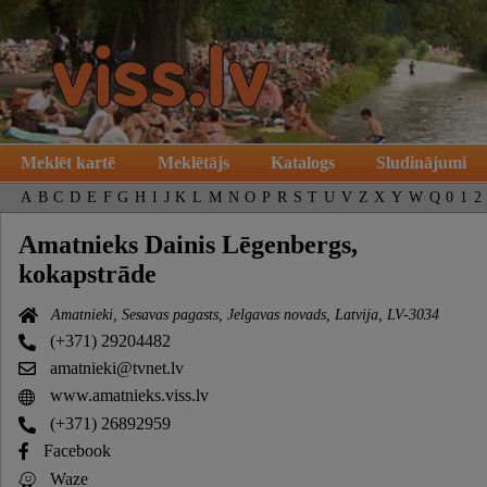
Meklēt kartē
Meklētājs
Katalogs
Sludinājumi
A
B
C
D
E
F
G
H
I
J
K
L
M
N
O
P
R
S
T
U
V
Z
X
Y
W
Q
0
1
2
Amatnieks Dainis Lēgenbergs,
kokapstrāde
Amatnieki, Sesavas pagasts, Jelgavas novads, Latvija, LV-3034
(+371) 29204482
amatnieki@tvnet.lv
www.amatnieks.viss.lv
(+371) 26892959
Facebook
Waze