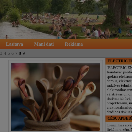
Lasītava
Mani dati
Reklāma
3
4
5
6
7
8
9
ELECTRIC 
"ELECTRIC E
Kandava" piedā
spektra elektro
darbus, elektroi
sadzīves tehnik
elektronikas re
vājstrāvas un d
sistēmu izbūvi, 
projektēšanu, 
elektrosaimniec
drošības riskus
CĒSU APBED
Cieņpilnas atva
liekām raizēm.