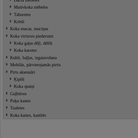
Masīvkoka mēbeles
Taburetes
Krēsli
Koka mucas, muciņas
Koka virtuves piederumi
Koka gaļas dēļi, dēlīši
Koka karotes
Kubli, baļļas, izgatavošana
Mobilās, pārvietojamās pirtis
Pirts aksesuāri
Ķipīši
Koka spaiņi
Guļbūves
Puķu kastes
Tualetes
Koka kastes, kastītēs