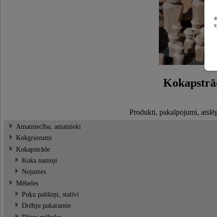
a
s
Kokapstrā
Produkti, pakalpojumi, atslē
Amatniecība, amatnieki
Kokgriezumi
Kokapstrāde
Koka namiņi
Nojumes
Mēbeles
Puķu paliktņi, statīvi
Drēbju pakaramie
Dārza mēbeles