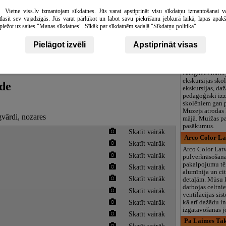
logopēds, speciā
Vietne viss.lv izmantojam sīkdatnes. Jūs varat apstiprināt visu sīkdatņu izmantošanai v
teritorija un 3
tlasīt sev vajadzīgās. Jūs varat pārlūkot un labot savu piekrišanu jebkurā laikā, lapas apak
220.lv veikals 
piežot uz saites "Manas sīkdatnes". Sīkāk par sīkdatnēm sadaļā "Sīkdatņu politika"
220.lv interneta
ieprikšanos inte
Pielāgot izvēli
Apstiprināt visas
nodrošinot pasū
Daugavas muz
Daugavas muzej
ekskursijas sko
de
ekskursijas, da
pedagoģiski iz
skolēniem gan 
Muzejs atrodas
gvārdi, nozares
mājā. Muižas pa
pasākumus.
Skatīt vairāk
Arco Color Lat
Skatīt vairāk
Arco Color Latv
Skatīt vairāk
pulverkrāsošan
pakalpojumu tē
Skatīt vairāk
alumīnija un ci
Skatīt vairāk
detaļām. Mūsu k
darbojas celtni
Skatīt vairāk
ventilācijas si
Skatīt vairāk
kā arī dažādu i
izgatavošanas 
Skatīt vairāk
Pa Laimes Tak
Skatīt vairāk