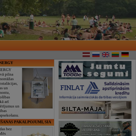
ENERGY
NERGY
vā pilna
montāžas
nstalācijas,
as un
montu,
rošības
kā arī
mērījumus un
ības
 apsekošanu.
ĪŠANAS PAKALPOJUMI, SIA
das bez
 Mēs