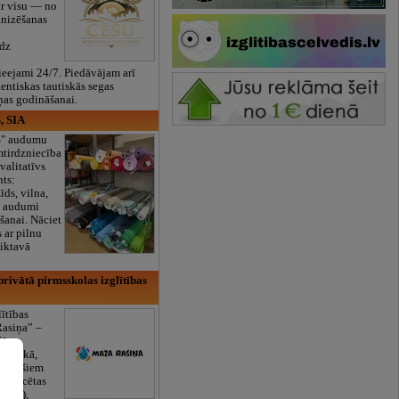
ar visu — no
anizēšanas
īdz
eejami 24/7. Piedāvājam arī
tentiskas tautiskās segas
ņas godināšanai.
, SIA
ES" audumu
mtirdzniecība
valitatīvs
nts:
īds, vilna,
ti audumi
šanai. Nāciet
s ar pilnu
iktavā
rivātā pirmsskolas izglītības
lītības
Rasiņa” –
dārzs
sulaukā,
 mēnešiem
Licencētas
V/RU),