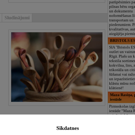
parūpēsimies p
pilnas bēru org
un dokumentu
noformēšanas l
Sludinājumi
transportam un
piederumiem. Pi
kvalitatīvas, au
aizgājēja piemi
BRISTOLS ES
SIA "Bristols 
outlet un vairu
Rīgā. Plašs un k
tekstila sortime
kokvilna, lins, z
trikotāža un ci
šūšanai vai ražo
un iepazīstietie
klāstu mūsu nol
klātienē!
Maza Rasiņa, p
iestāde
Pirmsskolas izg
iestāde “Maza 
privātais bērnu
Pārdaugavā, Za
Sludinājumi
bērniem no 10
Sīkdatnes
līdz 6 gadiem. 
programmas (L