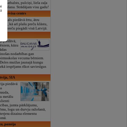
lais atbalsts, pulciņi, liela zaļa
ai
x ēdināšana. Strādājam visu gadu!
šā
un servisa centrs
 veikals piedāvā ērtu, ātru
rnetā, kā arī plašu preču klāstu,
tīto preču piegādi visā Latvijā.
ejs
s piedāvā,
lēniem, kāzu
žādas
zinošas nodarbības gan
pirmsskolas vecuma bērniem.
 Doles muižas jaunajā kungu
rkā iespējams rīkot saviesīgus
vija, SIA
ija piedāvā
as
rauda,
tu metālu
lienti
ecības, jumta pārklājumu,
stēmu, logu un durvju ražošanā,
nterjera dizaina elementu
jomā.
u, pansija