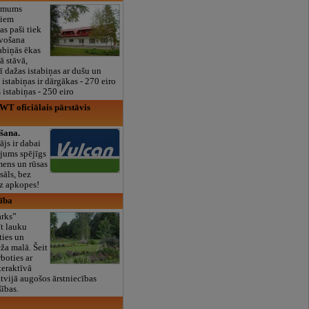
e mums
šiem
as paši tiek
īvošana
tabiņās ēkas
ā stāvā,
arī dažas istabiņas ar dušu un
s istabiņas ir dārgākas - 270 eiro
 istabiņas - 250 eiro
WT oficiālais pārstāvis
šana.
ājs ir dabai
ājums spējīgs
mens un rūsas
sāls, bez
ez apkopes!
rība
arks”
t lauku
ties un
ža malā. Šeit
boties ar
teraktīvā
atvijā augošos ārstniecības
šības.