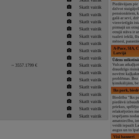
Piedāvājam pi
Skatīt vairāk
dzīvot staigājo
pensionāriem, k
Skatīt vairāk
galā ar sevi, dz
Skatīt vairāk
vienvietīgās is
pirmajā un otraj
Skatīt vairāk
otrajā stāva ir 
Skatīt vairāk
tualeti iekšā, šī
mēnesī, parastās
Skatīt vairāk
A-Puce, SIA, C
Skatīt vairāk
Latvijā
Skatīt vairāk
Ūdens mīkstinā
Vulcan atkaļķot
~ 3557.1799 €
Skatīt vairāk
draudzīgs risin
Skatīt vairāk
novērst kaļķak
problēmas. Bez 
Skatīt vairāk
ķimikālijām, b
Skatīt vairāk
Iks park, bied
Skatīt vairāk
Biedrība “Iks p
Skatīt vairāk
piedāvā izbaudī
priekus, spēlējo
Skatīt vairāk
relaksējoties me
Skatīt vairāk
iespējams nodar
amatniecību, in
veidā iepazīt L
augus un to īpa
Visi banneri