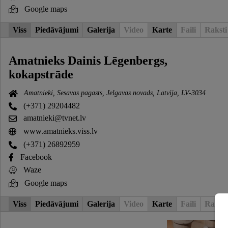
Google maps
Viss
Piedāvājumi
Galerija
Video
Karte
Faili
Raksti
Amatnieks Dainis Lēgenbergs,
kokapstrāde
Amatnieki, Sesavas pagasts, Jelgavas novads, Latvija, LV-3034
(+371) 29204482
amatnieki@tvnet.lv
www.amatnieks.viss.lv
(+371) 26892959
Facebook
Waze
Google maps
Viss
Piedāvājumi
Galerija
Video
Karte
Faili
Raksti