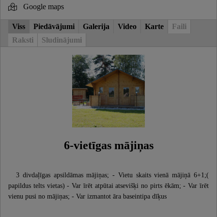
Google maps
Viss
Piedāvājumi
Galerija
Video
Karte
Faili
Raksti
Sludinājumi
6-vietīgas mājiņas
3 divdaļīgas apsildāmas mājiņas; - Vietu skaits vienā mājiņā 6+1;(
papildus telts vietas) - Var īrēt atpūtai atsevišķi no pirts ēkām; - Var īrēt
vienu pusi no mājiņas; - Var izmantot āra baseintipa dīķus