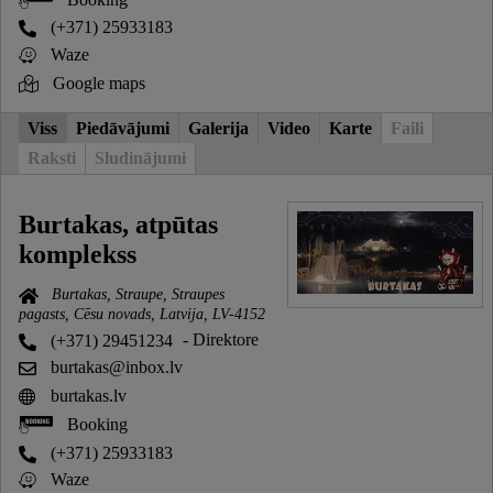
(+371) 25933183
Waze
Google maps
Viss
Piedāvājumi
Galerija
Video
Karte
Faili
Raksti
Sludinājumi
Burtakas, atpūtas
komplekss
Burtakas, Straupe, Straupes
pagasts, Cēsu novads, Latvija, LV-4152
(+371) 29451234
- Direktore
burtakas@inbox.lv
burtakas.lv
Booking
(+371) 25933183
Waze