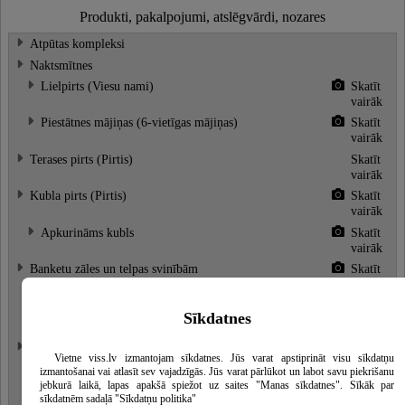
Produkti, pakalpojumi, atslēgvārdi, nozares
Atpūtas kompleksi
Naktsmītnes
Lielpirts (Viesu nami)
Skatīt
vairāk
Piestātnes mājiņas (6-vietīgas mājiņas)
Skatīt
vairāk
Terases pirts (Pirtis)
Skatīt
vairāk
Kubla pirts (Pirtis)
Skatīt
vairāk
Apkurināms kubls
Skatīt
vairāk
Banketu zāles un telpas svinībām
Skatīt
vairāk
Kamīnzāle
Sīkdatnes
Ēdināšanas pakalpojumi
Bāri
Skatīt
Vietne viss.lv izmantojam sīkdatnes. Jūs varat apstiprināt visu sīkdatņu
vairāk
izmantošanai vai atlasīt sev vajadzīgās. Jūs varat pārlūkot un labot savu piekrišanu
Biljards
jebkurā laikā, lapas apakšā spiežot uz saites "Manas sīkdatnes". Sīkāk par
sīkdatnēm sadaļā "Sīkdatņu politika"
Ūdens pīpes