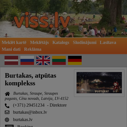
Meklēt kartē
Meklētājs
Katalogs
Sludinājumi
Lasītava
Mani dati
Reklāma
Burtakas, atpūtas
komplekss
Burtakas, Straupe, Straupes
pagasts, Cēsu novads, Latvija, LV-4152
(+371) 29451234
- Direktore
burtakas@inbox.lv
burtakas.lv
Booking