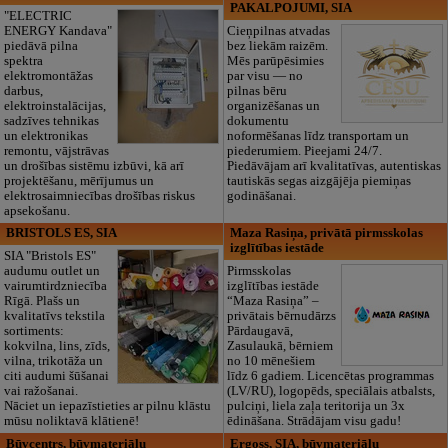
PAKALPOJUMI, SIA
"ELECTRIC
ENERGY Kandava"
Cieņpilnas atvadas
piedāvā pilna
bez liekām raizēm.
spektra
Mēs parūpēsimies
elektromontāžas
par visu — no
darbus,
pilnas bēru
elektroinstalācijas,
organizēšanas un
sadzīves tehnikas
dokumentu
un elektronikas
noformēšanas līdz transportam un
remontu, vājstrāvas
piederumiem. Pieejami 24/7.
un drošības sistēmu izbūvi, kā arī
Piedāvājam arī kvalitatīvas, autentiskas
projektēšanu, mērījumus un
tautiskās segas aizgājēja piemiņas
elektrosaimniecības drošības riskus
godināšanai.
apsekošanu.
BRISTOLS ES, SIA
Maza Rasiņa, privātā pirmsskolas
izglītības iestāde
SIA "Bristols ES"
audumu outlet un
Pirmsskolas
vairumtirdzniecība
izglītības iestāde
Rīgā. Plašs un
“Maza Rasiņa” –
kvalitatīvs tekstila
privātais bērnudārzs
sortiments:
Pārdaugavā,
kokvilna, lins, zīds,
Zasulaukā, bērniem
vilna, trikotāža un
no 10 mēnešiem
citi audumi šūšanai
līdz 6 gadiem. Licencētas programmas
vai ražošanai.
(LV/RU), logopēds, speciālais atbalsts,
Nāciet un iepazīstieties ar pilnu klāstu
pulciņi, liela zaļa teritorija un 3x
mūsu noliktavā klātienē!
ēdināšana. Strādājam visu gadu!
Būvcentrs, būvmateriālu
Ergoss, SIA, būvmateriālu