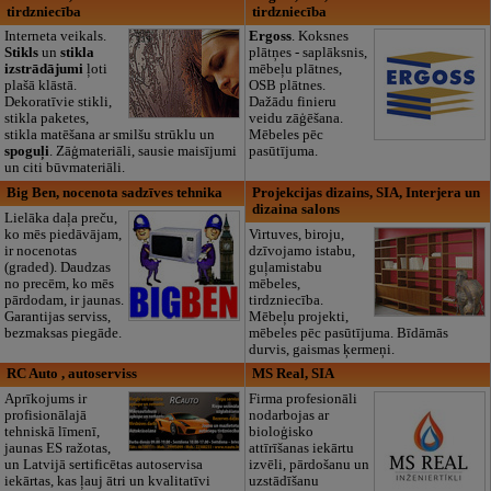
tirdzniecība
tirdzniecība
Interneta veikals.
Ergoss
. Koksnes
Stikls
un
stikla
plātņes - saplāksnis,
izstrādājumi
ļoti
mēbeļu plātnes,
plašā klāstā.
OSB plātnes.
Dekoratīvie stikli,
Dažādu finieru
stikla paketes,
veidu zāģēšana.
stikla matēšana ar smilšu strūklu un
Mēbeles pēc
spoguļi
. Zāģmateriāli, sausie maisījumi
pasūtījuma.
un citi būvmateriāli.
Big Ben, nocenota sadzīves tehnika
Projekcijas dizains, SIA, Interjera un
dizaina salons
Lielāka daļa preču,
ko mēs piedāvājam,
Virtuves, biroju,
ir nocenotas
dzīvojamo istabu,
(graded). Daudzas
guļamistabu
no precēm, ko mēs
mēbeles,
pārdodam, ir jaunas.
tirdzniecība.
Garantijas serviss,
Mēbeļu projekti,
bezmaksas piegāde.
mēbeles pēc pasūtījuma. Bīdāmās
durvis, gaismas ķermeņi.
RC Auto , autoserviss
MS Real, SIA
Aprīkojums ir
Firma profesionāli
profisionālajā
nodarbojas ar
tehniskā līmenī,
bioloģisko
jaunas ES ražotas,
attīrīšanas iekārtu
un Latvijā sertificētas autoservisa
izvēli, pārdošanu un
iekārtas, kas ļauj ātri un kvalitatīvi
uzstādīšanu