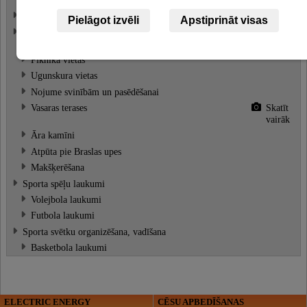
Bērnu rotaļu laukumi
Pielāgot izvēli
Apstiprināt visas
Atpūta pie dabas
Skatīt
vairāk
Piknika vietas
Ugunskura vietas
Nojume svinībām un pasēdēšanai
Vasaras terases
Skatīt
vairāk
Āra kamīni
Atpūta pie Braslas upes
Makšķerēšana
Sporta spēļu laukumi
Volejbola laukumi
Futbola laukumi
Sporta svētku organizēšana, vadīšana
Basketbola laukumi
ELECTRIC ENERGY
CĒSU APBEDĪŠANAS