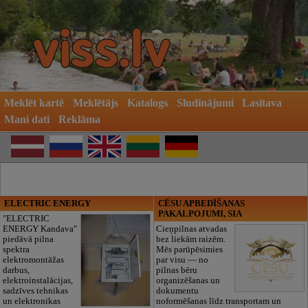
Meklēt kartē
Meklētājs
Katalogs
Sludinājumi
Lasītava
Mani dati
Reklāma
ELECTRIC ENERGY
CĒSU APBEDĪŠANAS
PAKALPOJUMI, SIA
"ELECTRIC
ENERGY Kandava"
Cieņpilnas atvadas
piedāvā pilna
bez liekām raizēm.
spektra
Mēs parūpēsimies
elektromontāžas
par visu — no
darbus,
pilnas bēru
elektroinstalācijas,
organizēšanas un
sadzīves tehnikas
dokumentu
un elektronikas
noformēšanas līdz transportam un