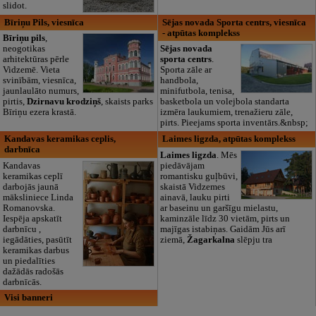
slidot.
Bīriņu Pils, viesnīca
Sējas novada Sporta centrs, viesnīca
- atpūtas komplekss
Bīriņu pils
,
neogotikas
Sējas novada
arhitektūras pērle
sporta centrs
.
Vidzemē. Vieta
Sporta zāle ar
svinībām, viesnīca,
handbola,
jaunlaulāto numurs,
minifutbola, tenisa,
pirtis,
Dzirnavu krodziņš
, skaists parks
basketbola un volejbola standarta
Bīriņu ezera krastā.
izmēra laukumiem, trenažieru zāle,
pirts. Pieejams sporta inventārs.&nbsp;
Kandavas keramikas ceplis,
Laimes ligzda, atpūtas komplekss
darbnīca
Laimes ligzda
. Mēs
Kandavas
piedāvājam
keramikas ceplī
romantisku guļbūvi,
darbojās jaunā
skaistā Vidzemes
māksliniece Linda
ainavā, lauku pirti
Romanovska.
ar baseinu un garšīgu mielastu,
Iespēja apskatīt
kaminzāle līdz 30 vietām, pirts un
darbnīcu ,
majīgas istabiņas. Gaidām Jūs arī
iegādāties, pasūtīt
ziemā,
Žagarkalna
slēpju tra
keramikas darbus
un piedalīties
dažādās radošās
darbnīcās.
Visi banneri