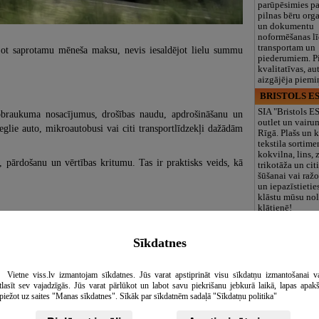
parūpēsimies p
pilnas bēru org
un dokumentu
noformēšanas l
transportam un
ājot saprotamu mēneša maksu, nevis iesaldējot lielu summu
piederumiem. Pi
kvalitatīvas, au
aizgājēja piemi
BRISTOLS ES
SIA "Bristols 
obraukuma nosacījumus, drošības naudu, apdrošināšanu un
outlet un vairu
ieglie auto, mikroautobusi vai citi transportlīdzekļi dažādām
Rīgā. Plašs un k
tekstila sortime
kokvilna, lins, z
i, pārdošanu un vērtības kritumu. Tas ir praktisks veids, kā
trikotāža un ci
šūšanai vai ražo
un iepazīstietie
klāstu mūsu nol
klātienē!
Maza Rasiņa, p
a uzņēmumiem ir tikpat praktiska izvēle. Tā palīdz plānot
iestāde
ndai.
Sīkdatnes
Pirmsskolas izg
as brīvdienām, bērnu ikdienas vajadzībām un neplānotiem
iestāde “Maza 
privātais bērnu
i jāpērk auto.
Vietne viss.lv izmantojam sīkdatnes. Jūs varat apstiprināt visu sīkdatņu izmantošanai v
Pārdaugavā, Za
tlasīt sev vajadzīgās. Jūs varat pārlūkot un labot savu piekrišanu jebkurā laikā, lapas apak
bērniem no 10
piežot uz saites "Manas sīkdatnes". Sīkāk par sīkdatnēm sadaļā "Sīkdatņu politika"
līdz 6 gadiem. 
programmas (L