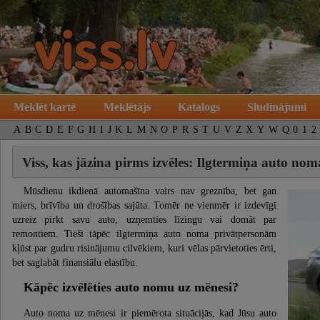
Meklēt kartē
Meklētājs
Katalogs
Sludinājumi
A
B
C
D
E
F
G
H
I
J
K
L
M
N
O
P
R
S
T
U
V
Z
X
Y
W
Q
0
1
2
Viss, kas jāzina pirms izvēles: Ilgtermiņa auto n
Mūsdienu ikdienā automašīna vairs nav greznība, bet gan
miers, brīvība un drošības sajūta. Tomēr ne vienmēr ir izdevīgi
uzreiz pirkt savu auto, uzņemties līzingu vai domāt par
remontiem. Tieši tāpēc ilgtermiņa auto noma privātpersonām
kļūst par gudru risinājumu cilvēkiem, kuri vēlas pārvietoties ērti,
bet saglabāt finansiālu elastību.
Kāpēc izvēlēties auto nomu uz mēnesi?
Auto noma uz mēnesi ir piemērota situācijās, kad Jūsu auto