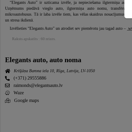
“Elegants Auto” ir uzticama izvēle, ja nepieciešama ilgtermiņa auto
Uzņēmums piedāvā vieglo auto, ilgtermiņa auto nomu, transfērus un 
mikroautobusus. Tā ir laba izvēle tiem, kas vēlas skaidrus nosacījumus, sap
un stresa ikdienā.
Izvēlieties “Elegants Auto” un atrodiet sev piemērotu jau tagad auto –
ww
Raksts apskatīts : 60 reizes.
Elegants auto, auto noma
Krišjāņa Barona iela 10, Rīga, Latvija, LV-1050
(+371) 29555886
raimonds@elegantsauto.lv
Waze
Google maps