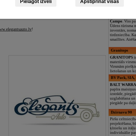
Pielāgot izvēli
Apstiprināt visas
 īre, auto noma uz mēnesi vai komfortabls mikroautobuss.
logopēds, speciā
teritorija un 3
vadītāja pakalpojumus, īpaši izceļot ērtus 9-vietīgus
rotamas cenas un cilvēcīgu attieksmi bez liekas sarežģītības
Campo, ūdenst
Campo
. Viss p
Ūdens tūrisma m
w.elegantsauto.lv
!
inventārs, noma
tirdzniecība. Ka
smailītes. Airēš
Granitops
GRANITOPS
i
materiāls virsm
Virsmām piešķir
lietošanas un k
BV Pack, SIA,
BALT WARR
papīra maisiņus
izstrāde, piegād
uzglabāšana un 
piegāde pa daļ
Dzirnavu 90
Piršu celtniecīb
projektēšana, b
ķīniešu un itāļ
individuālie pa