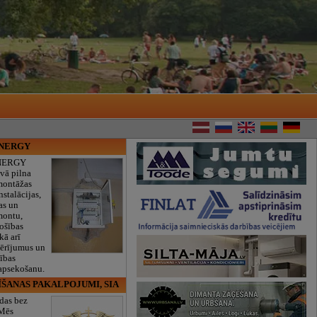
ENERGY
NERGY
vā pilna
montāžas
nstalācijas,
as un
montu,
rošības
kā arī
mērījumus un
ības
 apsekošanu.
ĪŠANAS PAKALPOJUMI, SIA
das bez
 Mēs