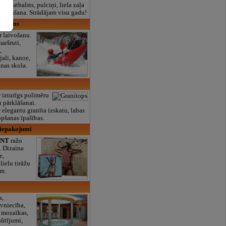
lais atbalsts, pulciņi, liela zaļa
x ēdināšana. Strādājam visu gadu!
ūrisms
ar laivošanu.
aršruti,
,
jali, kanoe,
anas skola.
r izturīgs polimēru
u pārklāšanai.
 elegantu granīta izskatu, labas
opšanas īpašības.
 iepakojumi
ANT
ražo
. Dizaina
e,
lielu tirāžu
ām.
a,
īvniecība,
u mozaīkas,
sūtījumi,