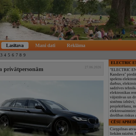
Lasītava
Mani dati
Reklāma
3
4
5
6
7
8
9
ELECTRIC 
27.06.2026
oma privātpersonām
"ELECTRIC E
Kandava" piedā
spektra elektro
darbus, elektroi
sadzīves tehnik
elektronikas re
vājstrāvas un d
sistēmu izbūvi, 
projektēšanu, 
elektrosaimniec
drošības riskus
CĒSU APBED
Cieņpilnas atva
liekām raizēm.