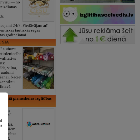
ar visu — no
anizēšanas
īdz
eejami 24/7. Piedāvājam arī
tentiskas tautiskās segas
ņas godināšanai.
, SIA
ES" audumu
mtirdzniecība
valitatīvs
nts:
īds, vilna,
ti audumi
šanai. Nāciet
s ar pilnu
iktavā
rivātā pirmsskolas izglītības
lītības
Rasiņa” –
dārzs
ai
sulaukā,
šā
 mēnešiem
Licencētas
V/RU),