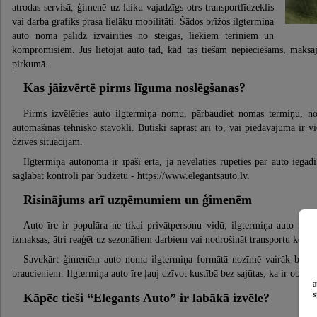
atrodas servisā, ģimenē uz laiku vajadzīgs otrs transportlīdzeklis
vai darba grafiks prasa lielāku mobilitāti. Šādos brīžos ilgtermiņa
auto noma palīdz izvairīties no steigas, liekiem tēriņiem un
kompromisiem. Jūs lietojat auto tad, kad tas tiešām nepieciešams, maks
pirkumā.
Kas jāizvērtē pirms līguma noslēgšanas?
Pirms izvēlēties auto ilgtermiņa nomu, pārbaudiet nomas termiņu, n
automašīnas tehnisko stāvokli. Būtiski saprast arī to, vai piedāvājumā ir v
dzīves situācijām.
Ilgtermiņa autonoma ir īpaši ērta, ja nevēlaties rūpēties par auto iegād
saglabāt kontroli pār budžetu -
https://www.elegantsauto.lv
.
Risinājums arī uzņēmumiem un ģimenēm
Auto īre ir populāra ne tikai privātpersonu vidū, ilgtermiņa auto nom
izmaksas, ātri reaģēt uz sezonāliem darbiem vai nodrošināt transportu koma
Savukārt ģimenēm auto noma ilgtermiņa formātā nozīmē vairāk brīvīb
braucieniem. Ilgtermiņa auto īre ļauj dzīvot kustībā bez sajūtas, ka ir obligāt
a
s
Kāpēc tieši “Elegants Auto” ir labākā izvēle?