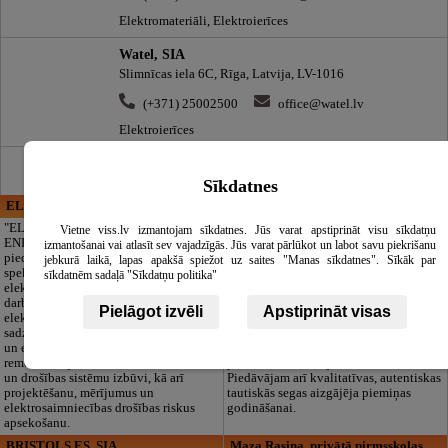
Elektromateriāli, Elektroierīces
Watel, SIA
Slimnīcas iela 6C, Rīga, Latvija, LV-1016
(+371) 25002500
office@watel.lv
Elektroierīces
Sīkdatnes
ELECTRIC ENERGY
CĒSU APBEDĪŠANAS
PAKALPOJUMI, SIA
"ELECTRIC
Vietne viss.lv izmantojam sīkdatnes. Jūs varat apstiprināt visu sīkdatņu
ENERGY Kandava"
Cieņpilnas atvadas
izmantošanai vai atlasīt sev vajadzīgās. Jūs varat pārlūkot un labot savu piekrišanu
piedāvā pilna
bez liekām raizēm.
jebkurā laikā, lapas apakšā spiežot uz saites "Manas sīkdatnes". Sīkāk par
spektra
Mēs parūpēsimies
sīkdatnēm sadaļā "Sīkdatņu politika"
elektromontāžas
par visu — no
darbus,
pilnas bēru
Pielāgot izvēli
Apstiprināt visas
elektroinstalācijas,
organizēšanas un
sadzīves tehnikas
dokumentu
un elektronikas
noformēšanas līdz transportam un
remontu, vājstrāvas
piederumiem. Pieejami 24/7.
un drošības sistēmu izbūvi, kā arī
Piedāvājam arī kvalitatīvas, autentiskas
projektēšanu, mērījumus un
tautiskās segas aizgājēja piemiņas
elektrosaimniecības drošības riskus
godināšanai.
apsekošanu.
BRISTOLS ES, SIA
Maza Rasiņa, privātā pirmsskolas