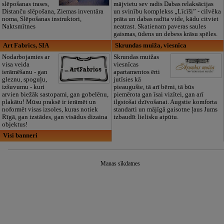
slēpošanas trases,
mājvietu sev radis Dabas relaksācijas
Distanču slēpošana, Ziemas inventāra
un svinību komplekss „Līcīši” - cilvēka
noma, Slēpošanas instruktori,
prāta un dabas radīta vide, kādu citviet
Naktsmītnes
neatrast. Skatienam paveras saules
gaismas, ūdens un debess krāsu spēles.
Art Fabrics, SIA
Skrundas muiža, viesnīca
Nodarbojamies ar
Skrundas muižas
visa veida
viesnīcas
ierāmēšanu - gan
apartamentos ērti
gleznu, spoguļu,
jutīsies kā
izšuvumu - kuri
pieaugušie, tā arī bērni, tā būs
arvien biežāk sastopami, gan gobelēnu,
piemērota gan īsai vizītei, gan arī
plakātu! Mūsu praksē ir ierāmēt un
ilgstošai dzīvošanai. Augstie komforta
noformēt visas izsoles, kuras notiek
standarti un mājīgā gaisotne ļaus Jums
Rīgā, gan izstādes, gan visādus dizaina
izbaudīt lielisku atpūtu.
objektus!
Visi banneri
Manas sīkdatnes