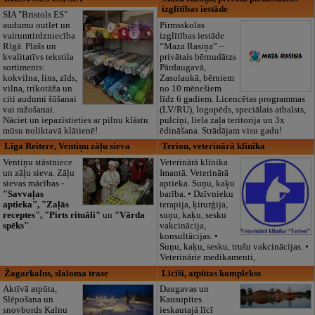
izglītības iestāde
SIA "Bristols ES"
audumu outlet un
Pirmsskolas
vairumtirdzniecība
izglītības iestāde
Rīgā. Plašs un
“Maza Rasiņa” –
kvalitatīvs tekstila
privātais bērnudārzs
sortiments:
Pārdaugavā,
kokvilna, lins, zīds,
Zasulaukā, bērniem
vilna, trikotāža un
no 10 mēnešiem
citi audumi šūšanai
līdz 6 gadiem. Licencētas programmas
vai ražošanai.
(LV/RU), logopēds, speciālais atbalsts,
Nāciet un iepazīstieties ar pilnu klāstu
pulciņi, liela zaļa teritorija un 3x
mūsu noliktavā klātienē!
ēdināšana. Strādājam visu gadu!
Līga Reitere, Ventiņu zāļu sieva
Terion, veterinārā klīnika
Ventiņu stāstniece
Veterinārā klīnika
un zāļu sieva. Zāļu
Imantā. Veterinārā
sievas mācības
-
aptieka. Suņu, kaķu
"Savvaļas
barība. • Dzīvnieku
aptieka", "Zaļās
terapija, ķirurģija,
receptes", "Pirts rituāli"
un
"Vārda
suņu, kaķu, sesku
spēks"
.
vakcinācija,
konsultācijas. •
Suņu, kaķu, sesku, trušu vakcinācijas. •
Veterinārie medikamenti,
Žagarkalns, slaloma trase
Līcīši, atpūtas komplekss
Aktīvā atpūta,
Daugavas un
Slēpošana un
Kausupītes
snovbords Kalnu
ieskautajā līcī