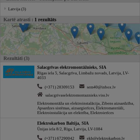
Latvija (3)
Kartē atrasti :
1 rezultāts
Rezultāti (3)
Salacgrīvas elektromontāžnieks, SIA
Rīgas iela 5, Salacgrīva, Limbažu novads, Latvija, LV-
4033
(+371) 28309153
sem40@inbox.lv
salacgrivaselektromontaznieks.viss.lv
Elektromontāža un elektroinstalācija, Zibens aizsardzība,
Apsardzes sistēmas, aizsargierīces, Elektromateriāli,
Elektroinstalācija un elektrība, Elektroierīces
Elektrokarbon Baltija, SIA
Ūnijas iela 8/2, Rīga, Latvija, LV-1084
(+371) 67290042
ekb@elektrokarbon.lv