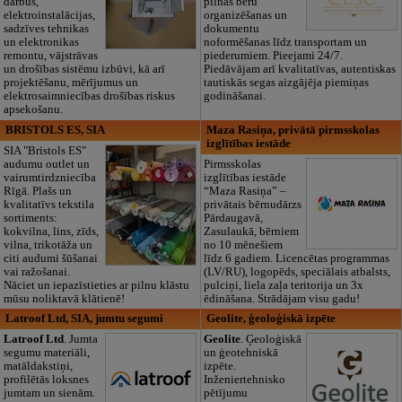
darbus,
pilnas bēru
elektroinstalācijas,
organizēšanas un
sadzīves tehnikas
dokumentu
un elektronikas
noformēšanas līdz transportam un
remontu, vājstrāvas
piederumiem. Pieejami 24/7.
un drošības sistēmu izbūvi, kā arī
Piedāvājam arī kvalitatīvas, autentiskas
projektēšanu, mērījumus un
tautiskās segas aizgājēja piemiņas
elektrosaimniecības drošības riskus
godināšanai.
apsekošanu.
BRISTOLS ES, SIA
Maza Rasiņa, privātā pirmsskolas
izglītības iestāde
SIA "Bristols ES"
audumu outlet un
Pirmsskolas
vairumtirdzniecība
izglītības iestāde
Rīgā. Plašs un
“Maza Rasiņa” –
kvalitatīvs tekstila
privātais bērnudārzs
sortiments:
Pārdaugavā,
kokvilna, lins, zīds,
Zasulaukā, bērniem
vilna, trikotāža un
no 10 mēnešiem
citi audumi šūšanai
līdz 6 gadiem. Licencētas programmas
vai ražošanai.
(LV/RU), logopēds, speciālais atbalsts,
Nāciet un iepazīstieties ar pilnu klāstu
pulciņi, liela zaļa teritorija un 3x
mūsu noliktavā klātienē!
ēdināšana. Strādājam visu gadu!
Latroof Ltd, SIA, jumtu segumi
Geolite, ģeoloģiskā izpēte
Latroof Ltd
. Jumta
Geolite
. Ģeoloģiskā
segumu materiāli,
un ģeotehniskā
matāldakstiņi,
izpēte.
profilētās loksnes
Inženiertehnisko
jumtam un sienām.
pētījumu