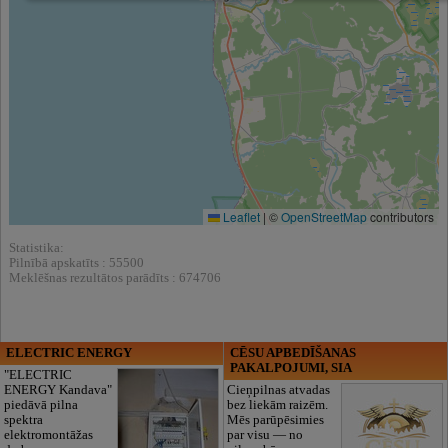
Leaflet
|
©
OpenStreetMap
contributors
Statistika:
Pilnībā apskatīts : 55500
Meklēšnas rezultātos parādīts : 674706
ELECTRIC ENERGY
CĒSU APBEDĪŠANAS
PAKALPOJUMI, SIA
"ELECTRIC
ENERGY Kandava"
Cieņpilnas atvadas
piedāvā pilna
bez liekām raizēm.
spektra
Mēs parūpēsimies
elektromontāžas
par visu — no