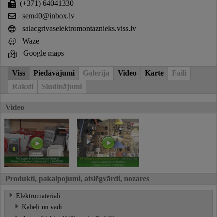
(+371) 64041330
sem40@inbox.lv
salacgrivaselektromontaznieks.viss.lv
Waze
Google maps
Viss
Piedāvājumi
Galerija
Video
Karte
Faili
Raksti
Sludinājumi
Video
Produkti, pakalpojumi, atslēgvārdi, nozares
Elektromateriāli
Kabeļi un vadi