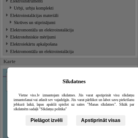
Elektroinstrumenti
Urbji, urbju komplekti
Elektroinstalācijas materiāli
Skrūves un stiprinājumi
Elektromontāža un elektroinstalācija
Elektrotehniskie mērījumi
Elektroiekārtu apkalpošana
Elektromontāža un elektroinstalācija
Karte
+
Sīkdatnes
−
Vietne viss.lv izmantojam sīkdatnes. Jūs varat apstiprināt visu sīkdatņu
izmantošanai vai atlasīt sev vajadzīgās. Jūs varat pārlūkot un labot savu piekrišanu
jebkurā laikā, lapas apakšā spiežot uz saites "Manas sīkdatnes". Sīkāk par
sīkdatnēm sadaļā "Sīkdatņu politika"
Pielāgot izvēli
Apstiprināt visas