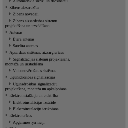
Automātiskie slēdži un drošinātāji
Zibens aizsardzība
Zibens novedēji
Zibens aizsardzības sistēmu
projektēšana un uzstādīšana
Antenas
Ētera antenas
Satelīta antenas
Apsardzes sistēmas, aizsargierīces
Signalizācijas sistēmu projektēšana,
montāža un uzstādīšana
Videonovērošanas sistēmas
Ugunsdrošības signalizācijas
Ugunsdrošības signalizāciju
projektēšana, montāža un apkalpošana
Elektroinstalācija un elektrība
Elektroinstalācijas izstrāde
Elektroinstalāciju ierīkošana
Elektroierīces
Apgaismes ķermeņi