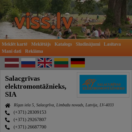
Meklēt kartē
Meklētājs
Katalogs
Sludinājumi
Lasītava
Mani dati
Reklāma
Salacgrīvas
elektromontāžnieks,
SIA
Rīgas iela 5, Salacgrīva, Limbažu novads, Latvija, LV-4033
(+371) 28309153
(+371) 29267807
(+371) 26687700