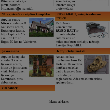
Bitumena dakstiņa
komplekss, ko
jumti, polimēr-
izmanto būvju
bitumenu ruļļu materiāli.
projektēšanā.
Nāras, viesnīca - atpūtas komplekss
RUSSO-BALT, auto piekabes un
treileri
Atpūtas centrs
Nāras
atrodas pašā
Ražošanas
Naukšēnu centrā,
komercfirma
Rūjas upes krastā,
RUSSO-BALT
ir
bijušā spirta brūža
pirmais vieglo
ēkā, 156 km no
automašīnu un
Rīgas, 50 km no Valmieras.
mikroautobusu piekabju ražotājs
Latvijas Republikā.
Ķekavas zoo
Jette, lietišķā māksla
Atpūtas kompleks
Amatniecības
atrodas 3 km no
uzņēmums
Jette IK
.
Ķekavas centra,
Pastalas. Dekoratīvi
klusā un ļoti skaistā
lietišķās mākslas
vietā, blakus upei
darbu izgatavošana
Ķekaviņa.
un tradīciju
Kamīnzāle, pirts,
saglabāšana. Ādas mākslinieciskās
dabas takas.
apdares darbi.
Visi banneri
Manas sīkdatnes