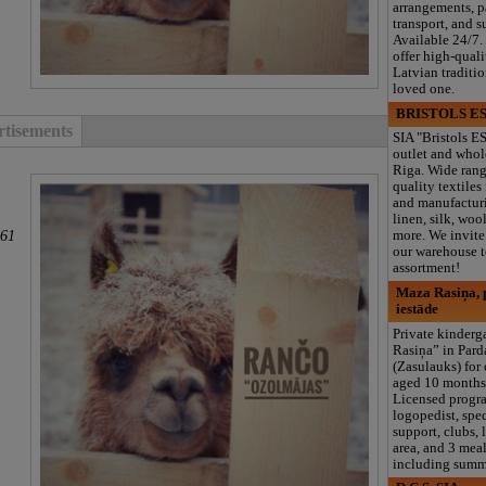
arrangements, 
transport, and s
Available 24/7.
offer high-quali
Latvian traditi
loved one.
BRISTOLS ES
tisements
SIA "Bristols ES
outlet and whol
Riga. Wide rang
quality textiles
and manufacturi
linen, silk, wool
561
more. We invite 
our warehouse to
assortment!
Maza Rasiņa, p
iestāde
Private kinder
Rasiņa” in Par
(Zasulauks) for
aged 10 months 
Licensed progr
logopedist, spe
support, clubs, 
area, and 3 meal
including summ