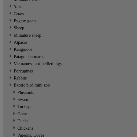
Yaks
Goats
Pygmy goats
Sheep
Miniature sheep
Alpacas
Kangaroos
Patagonian maras
Vietnamese pot-bellied pigs
Porcupines
Rabbits
Exotic bird mini zoo
Pheasants
Swans
Turkeys
Geese
Ducks
Chickens
Pigeons, Doves