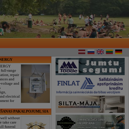
ENERGY
NERGY
 full-range
lation, repair
iances and
w-voltage and
s
sign,
nd electrical
ssment for
ĪŠANAS PAKALPOJUMI, SIA
ewell without
e take care
ull funeral