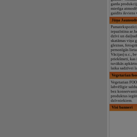
garda produkcij
mierīga atmosfē
gaidīts ikviens 
Jāņa Jaunsudr
Pamatekspozīci
iepazīstina ar 
dzīvi un daiļrad
skatāmas viņa g
gleznas, fotogrā
personīgās lieta
Vācijas) u.c., b
priekšmeti, kas
tuvākās apkārtn
laika sadzīvei l
Vegetarian foo
Vegetarian FOO
labvēlīgie sald
bez konservanti
produktus iegūt
dzīvniekiem.
Visi banneri