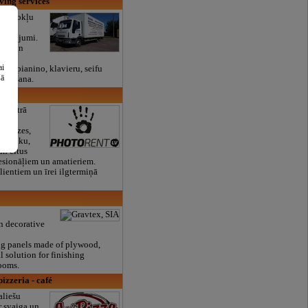
ving services
:Dzīvokļu
n
kalpojumi.
ana un
ai
u - pianino, klavieru, seifu
šā
ārcelšana.
 centrā
s,
spuldzes,
tehniku,
n citus
esionāļiem un amatieriem.
lientiem un īrei ilgtermiņā
n decorative
ing panels made of plywood,
l solution for finishing
ooms.
izzeria - café
aliešu
 svaiga un