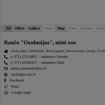
All
Offers
Gallery
Video
Map
Files
Articles
Adver
Rančo "Ozolmājas", mini zoo
Ozolu mājas, Kārklinieki, Balvu pagasts, Balvu novads, Latvija, LV-4
(+371) 22314805
- saimniece Sarmīte
(+371) 26160423
- saimnieks Aldis
sarma.kirsone@inbox.lv
ozolmājas.viss.lv
Facebook
Waze
Google maps