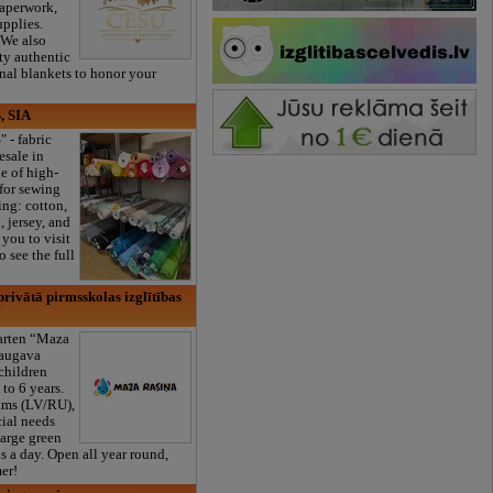
paperwork,
upplies.
 We also
ty authentic
onal blankets to honor your
, SIA
" - fabric
esale in
e of high-
 for sewing
ng: cotton,
, jersey, and
you to visit
 see the full
rivātā pirmsskolas izglītības
garten “Maza
daugava
 children
to 6 years.
ams (LV/RU),
cial needs
large green
s a day. Open all year round,
er!