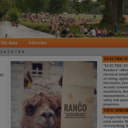
My data
Advertise
3
4
5
6
7
8
9
ELECTRIC 
"ELECTRIC E
Kandava" offers
electrical instal
561
of wiring, appl
electronics, lo
security system
installation, de
measurements, a
safety risk asse
properties.
CĒSU APBED
A respectful far
extra worries. W
of everything: f