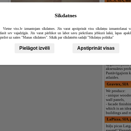
D.C.S. SIA, mo
D.C.S. piedāvā
pārvietošanās u
Sīkdatnes
pārvākšanās pa
Mēbeļu izjaukš
tisements
salikšana.
Vietne viss.lv izmantojam sīkdatnes. Jūs varat apstiprināt visu sīkdatņu izmantošanai v
Smagu priekšmet
tlasīt sev vajadzīgās. Jūs varat pārlūkot un labot savu piekrišanu jebkurā laikā, lapas apak
pārvietošana, p
piežot uz saites "Manas sīkdatnes". Sīkāk par sīkdatnēm sadaļā "Sīkdatņu politika"
llied pigs
Photorent, IK
Fotonoma Rīgas
Pielāgot izvēli
Apstiprināt visas
piedāvā kamera
keywords
objektīvus, zib
audio un video 
apgaismojumu u
aksesuārus prof
Pastāvīgajiem k
atlaides.
Gravtex, SIA
We produce:
- unique woode
wall panels,
- facade finish
which is an idea
buildings and r
LaPizza, SIA, p
Itāļu picas Latg
gaumē! Vienmēr