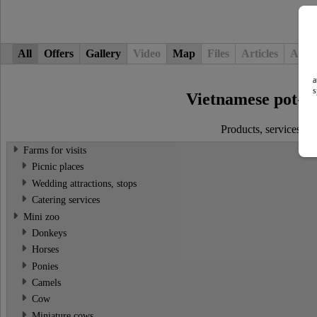
All
Offers
Gallery
Video
Map
Files
Articles
Adver
a
s
Vietnamese pot-be
Products, services, 
Farms for visits
Picnic places
Wedding attractions, stops
Catering services
Mini zoo
Donkeys
Horses
Ponies
Camels
Cow
Miniature cows