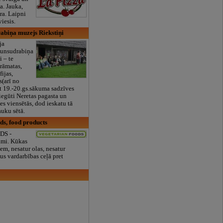
a. Jauka,
ra. Laipni
viesis.
abiņa muzejs Riekstiņi
ja
Jaunsudrabiņa
i – te
rāmatas,
fijas,
s(arī no
et 19.-20.gs.sākuma sadzīves
 iegūti Neretas pagasta un
es viensētās, dod ieskatu tā
auku sētā.
ds, food products
DS -
umi. Kūkas
em, nesatur olas, nesatur
us vardarbības ceļā pret