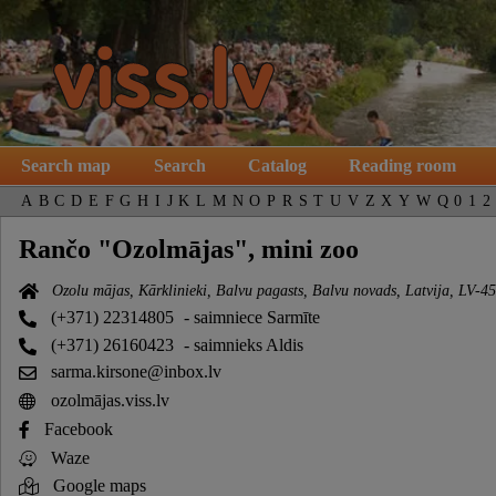
Search map
Search
Catalog
Reading room
A
B
C
D
E
F
G
H
I
J
K
L
M
N
O
P
R
S
T
U
V
Z
X
Y
W
Q
0
1
2
Rančo "Ozolmājas", mini zoo
Ozolu mājas, Kārklinieki, Balvu pagasts, Balvu novads, Latvija, LV-4
(+371) 22314805
- saimniece Sarmīte
(+371) 26160423
- saimnieks Aldis
sarma.kirsone@inbox.lv
ozolmājas.viss.lv
Facebook
Waze
Google maps