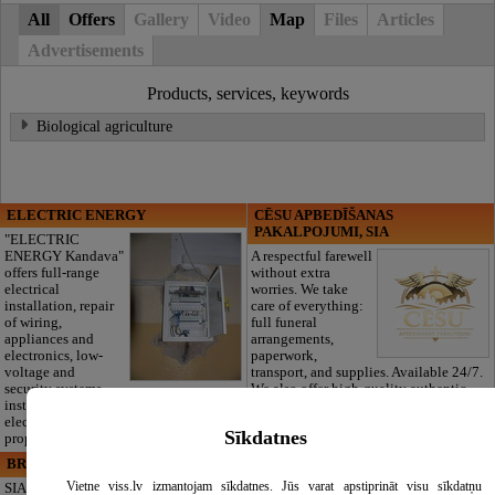
All
Offers
Gallery
Video
Map
Files
Articles
Advertisements
Products, services, keywords
Biological agriculture
ELECTRIC ENERGY
CĒSU APBEDĪŠANAS
PAKALPOJUMI, SIA
"ELECTRIC
ENERGY Kandava"
A respectful farewell
offers full-range
without extra
electrical
worries. We take
installation, repair
care of everything:
of wiring,
full funeral
appliances and
arrangements,
electronics, low-
paperwork,
voltage and
transport, and supplies. Available 24/7.
security systems
We also offer high-quality authentic
installation, design, measurements, and
Latvian traditional blankets to honor
electrical safety risk assessment for
your loved one.
Sīkdatnes
properties.
BRISTOLS ES, SIA
Maza Rasiņa, privātā pirmsskolas
izglītības iestāde
Vietne viss.lv izmantojam sīkdatnes. Jūs varat apstiprināt visu sīkdatņu
SIA "Bristols ES" -