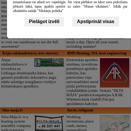
izmantošanai vai atlasīt sev vajadzīgās. Jūs varat pārlūkot un labot savu piekrišanu
fabric outlet and
Private kindergarten
jebkurā laikā, lapas apakšā spiežot uz saites "Manas sīkdatnes". Sīkāk par
wholesale in Riga.
“Maza Rasiņa” in
sīkdatnēm sadaļā "Sīkdatņu politika"
Wide range of high-
Pardaugava
quality textiles for
(Zasulauks) for
sewing and
children aged 10
Pielāgot izvēli
Apstiprināt visas
manufacturing:
months to 6 years.
cotton, linen, silk,
Licensed programs
wool, jersey, and
(LV/RU), logopedist, special needs
more. We invite you
support, clubs, large green area, and 3
to visit our warehouse to see the full
meals a day. Open all year round,
assortment!
including summer!
Ārijas stādaudzētava, tree nursery
RMS Heating, SIA, heat engineering
Ārijas
Elektriskās apsildes
stādaudzētava ir
sistēmas, izveidotas
izveidota uz
piemērojot apsildes
Lēdurgas dendroparka bāzes, kas
kabeļus, kas
garantē piedāvāto dekoratīvo augu
pateicoties viņu
stādu sekmīgu ieaugšanos vietējos
universalitātei atrod
klimatiskajos apstākļos.
plašu pielietojumu
visdažādākās jomās. Veikals "SILTA
MĀJA" piedāvā kompānijas A.RAK
Wärmetechnik GmbH (Vācija)
apsildāmos kabeļus.
Silta-maja.lv
Invite, ielūgumi
Silta-Māja.lv is a
Wedding
heating system
invitations, place
assembly company
cards, menus,
with extensive
personalized