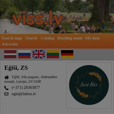
Search map
Search
Catalog
Reading room
My data
Advertise
Eģīši, ZS
Eģīši, Iršu pagasts, Aizkraukles
novads, Latvija, LV-5108
(+371) 28365877
egisi@inbox.lv