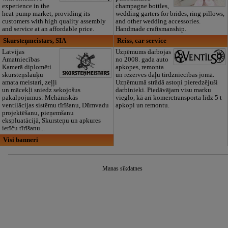
experience in the
champagne bottles,
heat pump market, providing its
wedding garters for brides, ring pillows,
customers with high quality assembly
and other wedding accessories.
and service at an affordable price.
Handmade craftsmanship.
Skursteņmeistars, SIA
Reiss, car service
Latvijas
Uzņēmums darbojas
Amatniecības
no 2008. gada auto
Kamerā diplomēti
apkopes, remonta
skursteņslauķu
un rezerves daļu tirdzniecības jomā.
amata meistari, zeļļi
Uzņēmumā strādā astoņi pieredzējuši
un mācekļi sniedz sekojošus
darbinieki. Piedāvājam visu marku
pakalpojumus: Mehāniskās
vieglo, kā arī komerctransporta līdz 5 t
ventilācijas sistēmu tīrīšanu, Dūmvadu
apkopi un remontu.
projektēšanu, pieņemšanu
ekspluatācijā, Skursteņu un apkures
ierīču tīrīšanu...
Visi banneri
Manas sīkdatnes