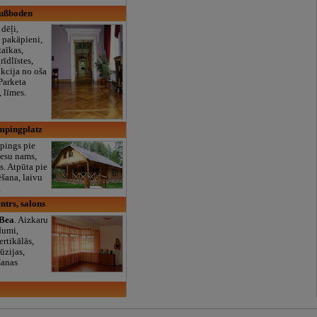
Fußboden
 dēļi,
u pakāpieni,
aīkas,
rīdlīstes,
ukcija no oša
Parketa
, līmes.
mpingplatz
pings pie
iesu nams,
as. Atpūta pie
šana, laivu
.
ntrs, salons
Bea
. Aizkaru
dumi,
ertikālās,
ūzijas,
šanas