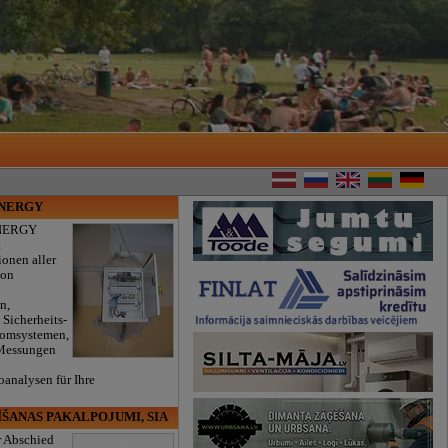
ENERGY
NERGY
t
ionen aller
von
n,
 Sicherheits-
romsystemen,
 Messungen
oanalysen für Ihre
.
ĪŠANAS PAKALPOJUMI, SIA
r Abschied