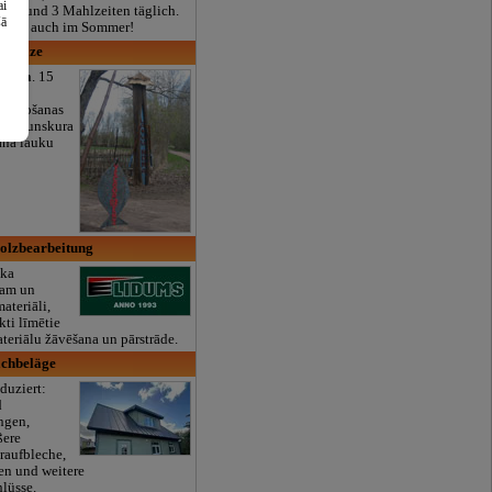
ai
real und 3 Mahlzeiten täglich.
šā
ffnet, auch im Sommer!
as bāze
ezera
. 15
 zvejošanas
 un ugunskura
ana lauku
olzbearbeitung
oka
zam un
ateriāli,
kti līmētie
ateriālu žāvēšana un pārstrāde.
achbeläge
uziert:
d
ngen,
ßere
raufbleche,
en und weitere
lüsse.