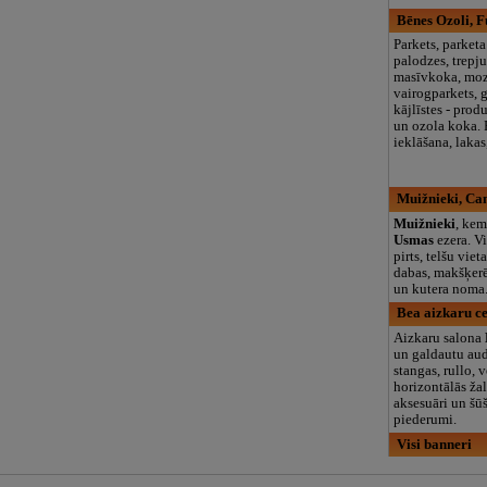
Bēnes Ozoli, 
Parkets, parketa
palodzes, trepj
masīvkoka, moz
vairogparkets, g
kājlīstes - prod
un ozola koka. 
ieklāšana, lakas
Muižnieki, Ca
Muižnieki
, kem
Usmas
ezera. V
pirts, telšu viet
dabas, makšķerē
un kutera noma
Bea aizkaru ce
Aizkaru salona
un galdautu au
stangas, rullo, v
horizontālās žal
aksesuāri un šū
piederumi.
Visi banneri