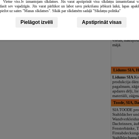
Vietne viss.lv izmantojam sīkdatnes. Jūs varat apstiprināt visu sīkdatņu izmantošanai v
großes grünes A
tlasīt sev vajadzīgās. Jūs varat pārlūkot un labot savu piekrišanu jebkurā laikā, lapas apak
Ganzjährig geö
piežot uz saites "Manas sīkdatnes". Sīkāk par sīkdatnēm sadaļā "Sīkdatņu politika"
Garauši, atpūt
Pie paša
Lobes 
Pielāgot izvēli
Apstiprināt visas
dažādas laivas
makšķerēšanai,
licences, telšu
vietas, nakšņoš
mājā.
Lidums SIA, H
Lidums SIA
.K
produkcija dār
pagalmam, zāģm
apdares dēļi, lie
materiāli, zāģm
Toode, SIA, D
SIA TOODE prod
Stahldächer un
Wandverkleidu
Dachrinnen, äu
Fensterbänke, T
Firstabdeckung
Stahlblechansch