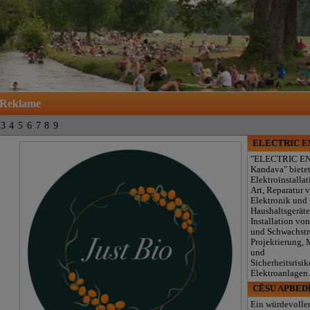
Reklame
3
4
5
6
7
8
9
ELECTRIC 
"ELECTRIC E
Kandava" biete
Elektroinstallat
Art, Reparatur 
Elektronik und
Haushaltsgeräte
Installation von
und Schwachst
Projektierung,
und
Sicherheitsrisik
Elektroanlagen
CĒSU APBED
Ein würdevolle