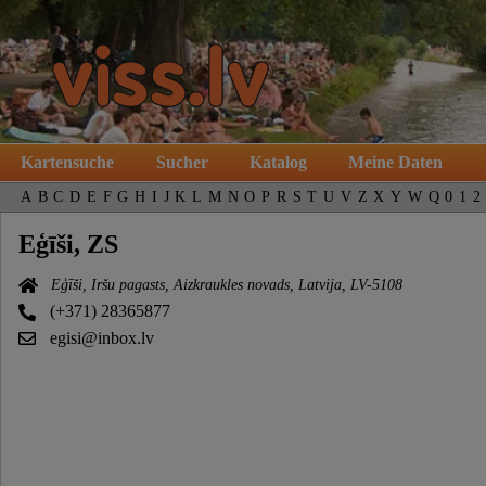
Kartensuche
Sucher
Katalog
Meine Daten
A
B
C
D
E
F
G
H
I
J
K
L
M
N
O
P
R
S
T
U
V
Z
X
Y
W
Q
0
1
2
Eģīši, ZS
Eģīši, Iršu pagasts, Aizkraukles novads, Latvija, LV-5108
(+371) 28365877
egisi@inbox.lv