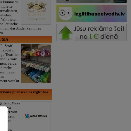
ir kümmern
omplette
ormalitäten,
Zubehör.
. Wir bieten
he lettische
en, um das Andenken Ihres
en.
, SIA
" - Stoff-
ßhandel in
ge Textilien
Produktion:
nen, Seide,
nd mehr.
nser Lager
das
ment vor Ort
rivātā pirmsskolas izglītības
rgarten „Maza
daugava
 Kinder von
6 Jahren.
ogramme
äde,
k, AGs,