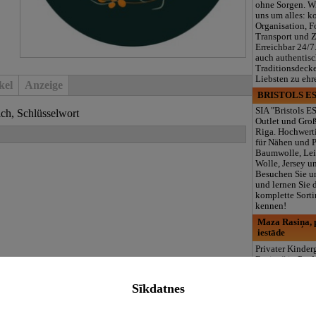
ohne Sorgen. W
uns um alles: k
Organisation, F
Transport und 
Erreichbar 24/7
auch authentisc
Traditionsdeck
Liebsten zu ehr
kel
Anzeige
BRISTOLS ES
SIA "Bristols ES
ich, Schlüsselwort
Outlet und Gro
Riga. Hochwerti
für Nähen und 
Baumwolle, Lei
Wolle, Jersey u
Besuchen Sie u
und lernen Sie 
komplette Sorti
kennen!
Maza Rasiņa, p
iestāde
Privater Kinde
Rasiņa“ in Par
(Zasulauks) für
10 Monaten bis 
Sīkdatnes
Lizenzierte Pr
(LV/RU), Logop
Sonderpädagogi