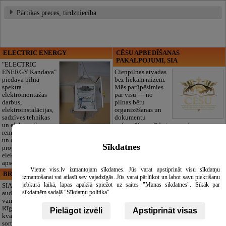
Pārtikas preces, tirdzniecība
ELECTRIC ENERGY
CĒSU APBEDĪŠANAS
PAKALPOJUMI, SIA
"ELECTRIC
ENERGY Kandava"
Cieņpilnas atvadas
piedāvā pilna
bez liekām raizēm.
spektra
Mēs parūpēsimies
elektromontāžas
par visu — no
darbus,
pilnas bēru
elektroinstalācijas,
organizēšanas un
sadzīves tehnikas
dokumentu
un elektronikas
noformēšanas līdz transportam un
remontu, vājstrāvas
piederumiem. Pieejami 24/7.
un drošības sistēmu izbūvi, kā arī
Piedāvājam arī kvalitatīvas, autentiskas
Sīkdatnes
projektēšanu, mērījumus un
tautiskās segas aizgājēja piemiņas
elektrosaimniecības drošības riskus
godināšanai.
apsekošanu.
Vietne viss.lv izmantojam sīkdatnes. Jūs varat apstiprināt visu sīkdatņu
BRISTOLS ES, SIA
Maza Rasiņa, privātā pirmsskolas
izmantošanai vai atlasīt sev vajadzīgās. Jūs varat pārlūkot un labot savu piekrišanu
izglītības iestāde
jebkurā laikā, lapas apakšā spiežot uz saites "Manas sīkdatnes". Sīkāk par
SIA "Bristols ES"
sīkdatnēm sadaļā "Sīkdatņu politika"
audumu outlet un
Pirmsskolas
vairumtirdzniecība
izglītības iestāde
Rīgā. Plašs un
“Maza Rasiņa” –
Pielāgot izvēli
Apstiprināt visas
kvalitatīvs tekstila
privātais bērnudārzs
sortiments:
Pārdaugavā,