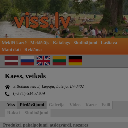
Meklēt kartē
Meklētājs
Katalogs
Sludinājumi
Lasītava
Mani dati
Reklāma
Kaess, veikals
S.Botkina iela 3, Liepāja, Latvija, LV-3402
(+371) 63457109
Viss
Piedāvājumi
Galerija
Video
Karte
Faili
Raksti
Sludinājumi
Produkti, pakalpojumi, atslēgvārdi, nozares