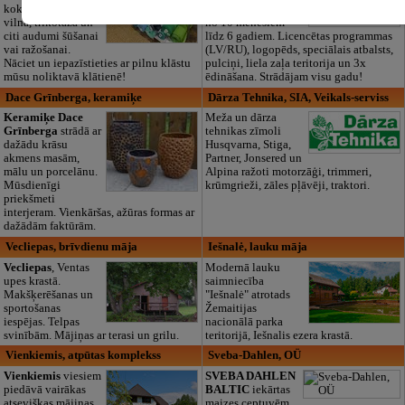
kokvilna, lins, zīds,
Zasulaukā, bērniem
vilna, trikotāža un
no 10 mēnešiem
citi audumi šūšanai
līdz 6 gadiem. Licencētas programmas
vai ražošanai.
(LV/RU), logopēds, speciālais atbalsts,
Nāciet un iepazīstieties ar pilnu klāstu
pulciņi, liela zaļa teritorija un 3x
mūsu noliktavā klātienē!
ēdināšana. Strādājam visu gadu!
Dace Grīnberga, keramiķe
Dārza Tehnika, SIA, Veikals-serviss
Keramiķe Dace
Meža un dārza
Grīnberga
strādā ar
tehnikas zīmoli
dažādu krāsu
Husqvarna, Stiga,
akmens masām,
Partner, Jonsered un
mālu un porcelānu.
Alpina ražoti motorzāģi, trimmeri,
Mūsdienīgi
krūmgrieži, zāles pļāvēji, traktori.
priekšmeti
interjeram. Vienkāršas, ažūras formas ar
dažādām faktūrām.
Vecliepas, brīvdienu māja
Iešnalė, lauku māja
Vecliepas
, Ventas
Modernā lauku
upes krastā.
saimniecība
Makšķerēšanas un
"Iešnalė" atrotads
sportošanas
Žemaitijas
iespējas. Telpas
nacionālā parka
svinībām. Mājiņas ar terasi un grilu.
teritorijā, Iešnalis ezera krastā.
Vienkiemis, atpūtas komplekss
Sveba-Dahlen, OÜ
Vienkiemis
viesiem
SVEBA DAHLEN
piedāvā vairākas
BALTIC
iekārtas
atsevišķas mājiņas,
maizes ceptuvēm,