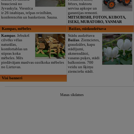
braucienā no
frēzes, traktoru
Jyvaskyla. Viesnīca
servisa apkope un
ir 26 istabiņas, telpas svinībām,
garantijas remonti.
konferencēm un banketiem. Sauna.
MITSUBISHI, FOTON, KUBOTA,
ISEKI, MURATORO, YANMAR
Kampas, mēbeles
Baižas, stādaudzētava
Kampas
. Jebukrš
Stādu audzētava
cilvēks vēlas
Baižas
. Ziemcietes,
naturālas,
graudzāles, kapu
komfortablas un
stādījumi,
stipras koka
akmensdārzi,
mēbeles. Mēs
vasaras puķes, stādi
piedāvājam masīvas ozolkoka mēbeles
balkoniem. 700
no Lietuvas.
veidu un šķirņu
ziemciešu stādi.
Visi banneri
Manas sīkdatnes