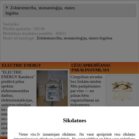
Zobārstniecība, stomatoloģija, mutes
higiēna
Statistika:
Pilnībā apskatīts : 29140
Meklēšnas rezultātos parādīts : 40622
Skatīt arī katalogā :
Zobārstniecība, stomatoloģija, mutes higiēna
ELECTRIC ENERGY
CĒSU APBEDĪŠANAS
PAKALPOJUMI, SIA
"ELECTRIC
ENERGY Kandava"
Cieņpilnas atvadas
piedāvā pilna
bez liekām raizēm.
spektra
Mēs parūpēsimies
elektromontāžas
par visu — no
darbus,
pilnas bēru
elektroinstalācijas,
organizēšanas un
sadzīves tehnikas
dokumentu
un elektronikas
noformēšanas līdz transportam un
remontu, vājstrāvas
piederumiem. Pieejami 24/7.
un drošības sistēmu izbūvi, kā arī
Piedāvājam arī kvalitatīvas, autentiskas
Sīkdatnes
projektēšanu, mērījumus un
tautiskās segas aizgājēja piemiņas
elektrosaimniecības drošības riskus
godināšanai.
apsekošanu.
Vietne viss.lv izmantojam sīkdatnes. Jūs varat apstiprināt visu sīkdatņu
izmantošanai vai atlasīt sev vajadzīgās. Jūs varat pārlūkot un labot savu piekrišanu