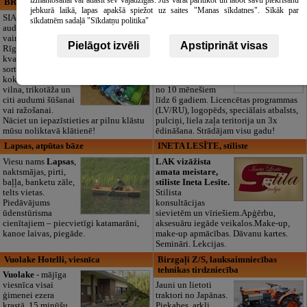
BRISTOLS ES, SIA
Maza Rasiņa, privātā pirmsskolas
jebkurā laikā, lapas apakšā spiežot uz saites "Manas sīkdatnes". Sīkāk par
izglītības iestāde
SIA "Bristols ES"
sīkdatnēm sadaļā "Sīkdatņu politika"
audumu outlet un
Pirmsskolas
vairumtirdzniecība
izglītības iestāde
Pielāgot izvēli
Apstiprināt visas
Rīgā. Plašs un
“Maza Rasiņa” –
kvalitatīvs tekstila
privātais bērnudārzs
sortiments:
Pārdaugavā,
kokvilna, lins, zīds,
Zasulaukā, bērniem
vilna, trikotāža un
no 10 mēnešiem
citi audumi šūšanai
līdz 6 gadiem. Licencētas programmas
vai ražošanai.
(LV/RU), logopēds, speciālais atbalsts,
Nāciet un iepazīstieties ar pilnu klāstu
pulciņi, liela zaļa teritorija un 3x
mūsu noliktavā klātienē!
ēdināšana. Strādājam visu gadu!
Lapsas, atpūtas bāze
INETA LESĪTE, stiliste
Viesu nams
Lapsas
,
LAK vizāžista
naktsmājas, pirti,
amata meistare,
baļļa, banketu zāle,
stiliste Ineta Lesīte.
telts vietas.
Stilista
Piedāvājums
konsultācijas
ūdenstūrisma
sievietēm un vīriešiem.Apģērbu,
cienītajiem – piecvietīgi katamarāni,
aksesuāru iegāde veikalos.Make-up,
kanoe laivas, piegāde.
make-up apmācības. Dāvanu kartes.
Semināri. Lekcijas.
Vuolake Hotelli, viesnīca
Birzgaļi Z/S, lauksaimniecības
tehnikas tirdzniecība
Vuolake
- mājīga
viesnīca visai
Jauni un lietoti
ģimenei ezera
traktori no Japānas.
krastā, 15 minūšu
Piekabes, arkli,