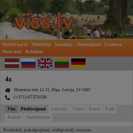
Meklēt kartē
Meklētājs
Katalogs
Sludinājumi
Lasītava
Mani dati
Reklāma
4z
Maiznīcas iela 12-15, Rīga, Latvija, LV-1001
(+371) 67374338
Viss
Piedāvājumi
Galerija
Video
Karte
Faili
Raksti
Sludinājumi
Produkti, pakalpojumi, atslēgvārdi, nozares