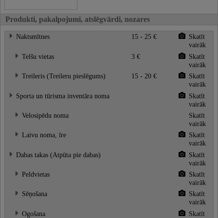
Produkti, pakalpojumi, atslēgvārdi, nozares
Naktsmītnes
15 - 25 €
Skatīt
vairāk
Telšu vietas
3 €
Skatīt
vairāk
Treileris (Treileru pieslēgums)
15 - 20 €
Skatīt
vairāk
Sporta un tūrisma inventāra noma
Skatīt
vairāk
Velosipēdu noma
Skatīt
vairāk
Laivu noma, īre
Skatīt
vairāk
Dabas takas (Atpūta pie dabas)
Skatīt
vairāk
Peldvietas
Skatīt
vairāk
Sēņošana
Skatīt
vairāk
Ogošana
Skatīt