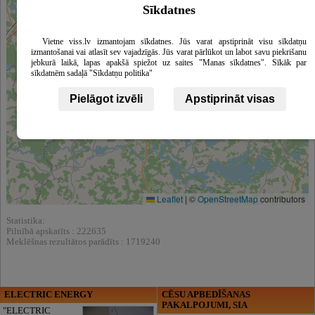
Sīkdatnes
Vietne viss.lv izmantojam sīkdatnes. Jūs varat apstiprināt visu sīkdatņu
izmantošanai vai atlasīt sev vajadzīgās. Jūs varat pārlūkot un labot savu piekrišanu
jebkurā laikā, lapas apakšā spiežot uz saites "Manas sīkdatnes". Sīkāk par
sīkdatnēm sadaļā "Sīkdatņu politika"
Pielāgot izvēli
Apstiprināt visas
Leaflet
|
©
OpenStreetMap
contributors
Statistika:
Pilnībā apskatīts : 222635
Meklēšnas rezultātos parādīts : 1719240
ELECTRIC ENERGY
CĒSU APBEDĪŠANAS
PAKALPOJUMI, SIA
"ELECTRIC