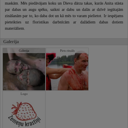
maskām. Mēs piedāvājam koku un Dieva dārza takas, kurās Anita stāsta
par dabas un augu spēku, saikni ar dabu un dalās ar dzīvē iegūtajām
zināšanām par to, ko daba dot un kā mēs to varam pielietot. Ir iespējams
pieteikties uz floristikas darbnīcām ar dažādiem dabas dotiem
materiāliem.
Galerija
Galerija
Pirts rituāls
Logo