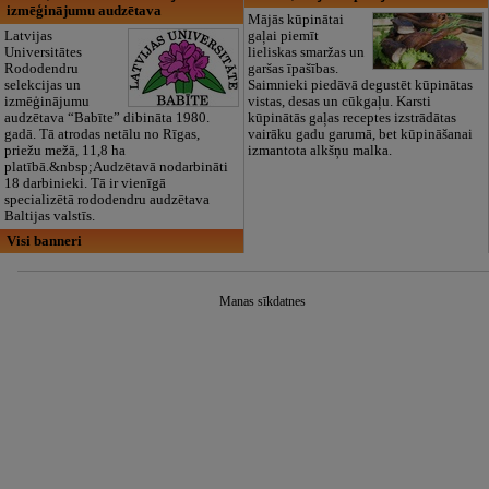
izmēģinājumu audzētava
Mājās kūpinātai
Latvijas
gaļai piemīt
Universitātes
lieliskas smaržas un
Rododendru
garšas īpašības.
selekcijas un
Saimnieki piedāvā degustēt kūpinātas
izmēģinājumu
vistas, desas un cūkgaļu. Karsti
audzētava “Babīte” dibināta 1980.
kūpinātās gaļas receptes izstrādātas
gadā. Tā atrodas netālu no Rīgas,
vairāku gadu garumā, bet kūpināšanai
priežu mežā, 11,8 ha
izmantota alkšņu malka.
platībā.&nbsp;Audzētavā nodarbināti
18 darbinieki. Tā ir vienīgā
specializētā rododendru audzētava
Baltijas valstīs.
Visi banneri
Manas sīkdatnes