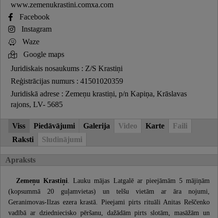
www.zemenukrastini.comxa.com
Facebook
Instagram
Waze
Google maps
Juridiskais nosaukums : Z/S Krastiņi
Reģistrācijas numurs : 41501020359
Juridiskā adrese : Zemeņu krastiņi, p/n Kapiņa, Krāslavas
rajons, LV- 5685
Viss
Piedāvājumi
Galerija
Video
Karte
Faili
Raksti
Sludinājumi
Apraksts
Zemeņu Krastiņi
. Lauku mājas Latgalē ar pieejāmām 5 mājiņām
(kopsummā 20 guļamvietas) un telšu vietām ar āra nojumi,
Geranimovas-Ilzas ezera krastā. Pieejami pirts rituāli Anitas Reščenko
vadībā ar dziedniecisko pēršanu, dažādām pirts slotām, masāžām un