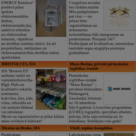
ENERGY Kandava"
Cieņpilnas atvadas
piedāvā pilna
bez liekām raizēm.
spektra
Mēs parūpēsimies
elektromontāžas
par visu — no
darbus,
pilnas bēru
elektroinstalācijas,
organizēšanas un
sadzīves tehnikas
dokumentu
un elektronikas
noformēšanas līdz transportam un
remontu, vājstrāvas
piederumiem. Pieejami 24/7.
un drošības sistēmu izbūvi, kā arī
Piedāvājam arī kvalitatīvas, autentiskas
projektēšanu, mērījumus un
tautiskās segas aizgājēja piemiņas
elektrosaimniecības drošības riskus
godināšanai.
apsekošanu.
BRISTOLS ES, SIA
Maza Rasiņa, privātā pirmsskolas
izglītības iestāde
SIA "Bristols ES"
audumu outlet un
Pirmsskolas
vairumtirdzniecība
izglītības iestāde
Rīgā. Plašs un
“Maza Rasiņa” –
kvalitatīvs tekstila
privātais bērnudārzs
sortiments:
Pārdaugavā,
kokvilna, lins, zīds,
Zasulaukā, bērniem
vilna, trikotāža un
no 10 mēnešiem
citi audumi šūšanai
līdz 6 gadiem. Licencētas programmas
vai ražošanai.
(LV/RU), logopēds, speciālais atbalsts,
Nāciet un iepazīstieties ar pilnu klāstu
pulciņi, liela zaļa teritorija un 3x
mūsu noliktavā klātienē!
ēdināšana. Strādājam visu gadu!
Dizains un Druka, SIA
Vītoli, atpūtas komplekss
Piedāvājam
Labiekārtotas viesu