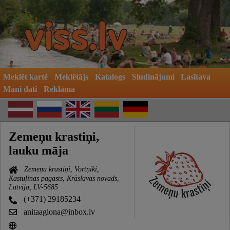
Meklēt kartē
Meklētājs
Katalogs
Sludinājumi
Lasītava
Mani dati
Reklāma
Zemeņu krastiņi,
lauku māja
Zemeņu krastiņi, Vortņiki,
Kastuļinas pagasts, Krāslavas novads,
Latvija, LV-5685
(+371) 29185234
anitaaglona@inbox.lv