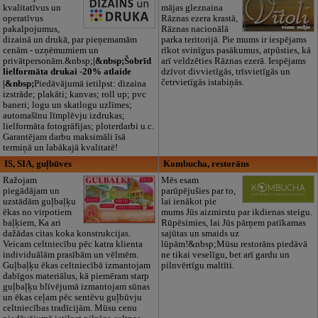
kvalitatīvus un
mājas gleznaina
operatīvus
Rāznas ezera krastā,
pakalpojumus,
Rāznas nacionālā
dizainā un drukā, par pieņemamām
parka teritorijā. Pie mums ir iespējams
cenām - uzņēmumiem un
rīkot svinīgus pasākumus, atpūsties, kā
privātpersonām.&nbsp;
|&nbsp;Šobrīd
arī veldzēties Rāznas ezerā. Iespējams
lielformāta drukai -20% atlaide
dzīvot divvietīgās, trīsvietīgās un
četrvietīgās istabiņās.
|&nbsp;
Piedāvājumā ietilpst: dizaina
izstrāde; plakāti; kanvas; roll up; pvc
baneri; logu un skatlogu uzlīmes;
automašīnu līmplēvju izdrukas;
lielformāta fotogrāfijas; ploterdarbi u.c.
Garantējam darbu maksimāli īsā
termiņā un labākajā kvalitatē!
IS, SIA, guļbūves
Kombucha, restorāns
Ražojam
Mēs esam
piegādājam un
parūpējušies par to,
uzstādām guļbaļķu
lai ienākot pie
ēkas no virpotiem
mums Jūs aizmirstu par ikdienas steigu.
baļķiem, Ka ari
Rūpēsimies, lai Jūs pārņem patīkamas
dažādas citas koka konstrukcijas.
sajūtas un smaids uz
Veicam celtniecību pēc katra klienta
lūpām!&nbsp;Mūsu restorāns piedāvā
individuālām prasībām un vēlmēm.
ne tikai veselīgu, bet arī gardu un
Guļbaļķu ēkas celtniecībā izmantojam
pilnvērtīgu maltīti.
dabīgos materiālus, kā piemēram starp
guļbaļķu blīvējumā izmantojam sūnas
un ēkas ceļam pēc sentēvu guļbūvju
celtniecības tradīcijām. Mūsu cenu