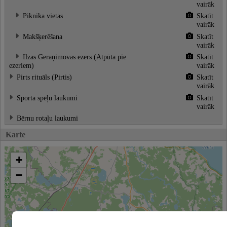
vairāk
Piknika vietas
Skatīt
vairāk
Makšķerēšana
Skatīt
vairāk
Ilzas Geraņimovas ezers (Atpūta pie
Skatīt
ezeriem)
vairāk
Pirts rituāls (Pirtis)
Skatīt
vairāk
Sporta spēļu laukumi
Skatīt
vairāk
Bērnu rotaļu laukumi
Karte
+
−