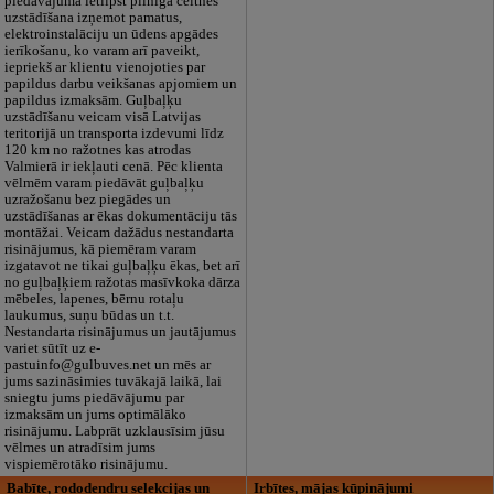
piedāvājumā ietilpst pilnīga celtnes
uzstādīšana izņemot pamatus,
elektroinstalāciju un ūdens apgādes
ierīkošanu, ko varam arī paveikt,
iepriekš ar klientu vienojoties par
papildus darbu veikšanas apjomiem un
papildus izmaksām. Guļbaļķu
uzstādīšanu veicam visā Latvijas
teritorijā un transporta izdevumi līdz
120 km no ražotnes kas atrodas
Valmierā ir iekļauti cenā. Pēc klienta
vēlmēm varam piedāvāt guļbaļķu
uzražošanu bez piegādes un
uzstādīšanas ar ēkas dokumentāciju tās
montāžai. Veicam dažādus nestandarta
risinājumus, kā piemēram varam
izgatavot ne tikai guļbaļķu ēkas, bet arī
no guļbaļķiem ražotas masīvkoka dārza
mēbeles, lapenes, bērnu rotaļu
laukumus, suņu būdas un t.t.
Nestandarta risinājumus un jautājumus
variet sūtīt uz e-
pastuinfo@gulbuves.net un mēs ar
jums sazināsimies tuvākajā laikā, lai
sniegtu jums piedāvājumu par
izmaksām un jums optimālāko
risinājumu. Labprāt uzklausīsim jūsu
vēlmes un atradīsim jums
vispiemērotāko risinājumu.
Babīte, rododendru selekcijas un
Irbītes, mājas kūpinājumi