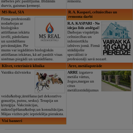
mēbeles pēc pasūtījuma. Bīdāmās
remontu.
durvis, gaismas ķermeņi.
MS Real, SIA
R. A. Kaspari, celtniecības un
remonta darbi
Firma profesionāli
nodarbojas ar
R.A. KASPARI - No
bioloģisko
idejas līdz atslēgai!
attīrīšanas iekārtu
Darbojas vispārējās
izvēli, pārdošanu
celtniecības un
un uzstādīšanu
inženiertīklu
privātmājām. Pie
izbūves jomā. Firmā
mums var iegādāties bioloģiskās
strādājošie
attīrīšanas iekārtas, kā arī pasūtīt visas
speciālisti ir
sistēmas piegādi un uzstādīšanu.
profesionāļi savā nozarē.
Klivet, veterinārā klīnika
Arre, metālapstrāde
Vairāku dzīvnieku
ARRE
izgatavo
metāla vārtus,
žogus,margas un
citus
metālizstrādājumus
veidu&nbsp;ārstēšana (arī dekoratīvo
grauzēju, putnu, sesku). Terapija un
ķirurģija. Vakcinācijas,
mikročipēšana&nbsp;un konsultācijas.
Mājas vizītes pēc iepriekšēja pieraksta.
Visi banneri