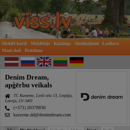
Meklēt kartē
Meklētājs
Katalogs
Sludinājumi
Lasītava
Mani dati
Reklāma
Denim Dream,
apģērbu veikals
TC Kurzeme, Lielā iela 13, Liepāja,
Latvija, LV-3401
(+371) 20378830
kurzeme.dd@denimdream.com