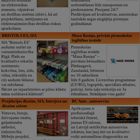
sadzīves tehnikas
dokumentu
un elektronikas
noformēšanas līdz transportam un
remontu, vājstrāvas
piederumiem. Pieejami 24/7.
un drošības sistēmu izbūvi, kā arī
Piedāvājam arī kvalitatīvas, autentiskas
projektēšanu, mērījumus un
tautiskās segas aizgājēja piemiņas
elektrosaimniecības drošības riskus
godināšanai.
apsekošanu.
BRISTOLS ES, SIA
Maza Rasiņa, privātā pirmsskolas
izglītības iestāde
SIA "Bristols ES"
audumu outlet un
Pirmsskolas
vairumtirdzniecība
izglītības iestāde
Rīgā. Plašs un
“Maza Rasiņa” –
kvalitatīvs tekstila
privātais bērnudārzs
sortiments:
Pārdaugavā,
kokvilna, lins, zīds,
Zasulaukā, bērniem
vilna, trikotāža un
no 10 mēnešiem
citi audumi šūšanai
līdz 6 gadiem. Licencētas programmas
vai ražošanai.
(LV/RU), logopēds, speciālais atbalsts,
Nāciet un iepazīstieties ar pilnu klāstu
pulciņi, liela zaļa teritorija un 3x
mūsu noliktavā klātienē!
ēdināšana. Strādājam visu gadu!
Projekcijas dizains, SIA, Interjera un
RC Auto , autoserviss
dizaina salons
Aprīkojums ir
Virtuves, biroju,
profisionālajā
dzīvojamo istabu,
tehniskā līmenī,
guļamistabu
jaunas ES ražotas,
mēbeles,
un Latvijā sertificētas autoservisa
tirdzniecība.
iekārtas, kas ļauj ātri un kvalitatīvi
Mēbeļu projekti,
veikt automašīnas diagnostiku un