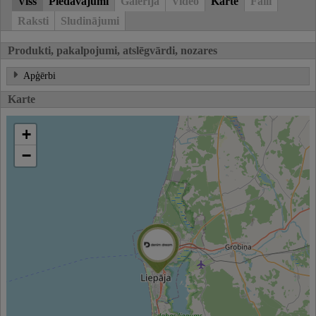
Viss
Piedāvājumi
Galerija
Video
Karte
Faili
Raksti
Sludinājumi
Produkti, pakalpojumi, atslēgvārdi, nozares
Apģērbi
Karte
+
−