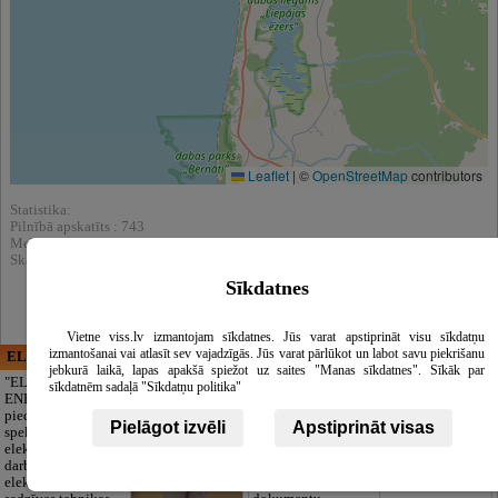
Leaflet
|
©
OpenStreetMap
contributors
Statistika:
Pilnībā apskatīts : 743
Meklēšnas rezultātos parādīts : 7314
Skatīt arī katalogā :
Apģērbi
Sīkdatnes
Vietne viss.lv izmantojam sīkdatnes. Jūs varat apstiprināt visu sīkdatņu
izmantošanai vai atlasīt sev vajadzīgās. Jūs varat pārlūkot un labot savu piekrišanu
ELECTRIC ENERGY
CĒSU APBEDĪŠANAS
jebkurā laikā, lapas apakšā spiežot uz saites "Manas sīkdatnes". Sīkāk par
PAKALPOJUMI, SIA
"ELECTRIC
sīkdatnēm sadaļā "Sīkdatņu politika"
ENERGY Kandava"
Cieņpilnas atvadas
piedāvā pilna
bez liekām raizēm.
Pielāgot izvēli
Apstiprināt visas
spektra
Mēs parūpēsimies
elektromontāžas
par visu — no
darbus,
pilnas bēru
elektroinstalācijas,
organizēšanas un