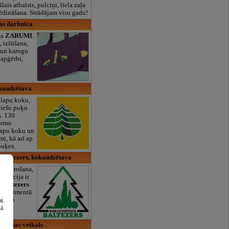
lais atbalsts, pulciņi, liela zaļa
x ēdināšana. Strādājam visu gadu!
as darbnīca
ca
ZARUMI
.
 izšūšana,
 un karogu
 apģērbi,
kaudzētava
 lapu koku,
iešu puķu
s. 130
formu
lapu koku un
i, kā arī ap
puķes.
Baltezers, kokaudzētava
u vairošana,
lizācija ir
 Baltezers
, sortimentā
0 augu
ai
šā
darības veikals