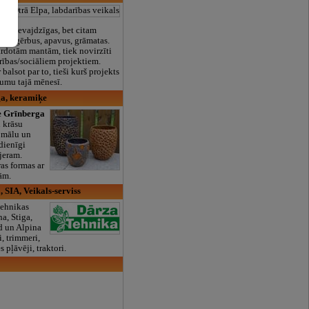
airs nevajdzīgas, bet citam
as, apģērbus, apavus, grāmatas.
rdotām mantām, tiek novirzīti
ības/sociāliem projektiem.
 balsot par to, tieši kurš projekts
umu tajā mēnesī.
a, keramiķe
 Grīnberga
u krāsu
 mālu un
dienīgi
rjeram.
as formas ar
ām.
 SIA, Veikals-serviss
tehnikas
a, Stiga,
ed un Alpina
, trimmeri,
s pļāvēji, traktori.