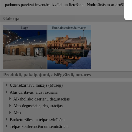
padomus pareizai inventāra izvēlei un lietošanai. Nodrošināsim ar drošības 
Galerija
Logo
Rundāles ūdensdzirnavas
Produkti, pakalpojumi, atslēgvārdi, nozares
Ūdensdzirnavu muzejs (Muzeji)
Alus darītavas, alus ražošana
Alkaholisko dzērienu degustācijas
Alus degustācija, degustācijas
Alus
Banketu zāles un telpas svinībām
Telpas konferencēm un semināriem