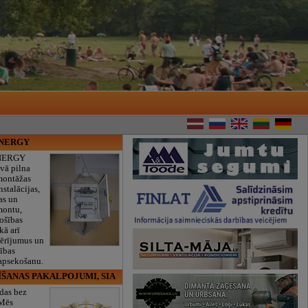
ENERGY
NERGY
vā pilna
montāžas
nstalācijas,
as un
montu,
rošības
kā arī
mērījumus un
ības
 apsekošanu.
ĪŠANAS PAKALPOJUMI, SIA
das bez
 Mēs