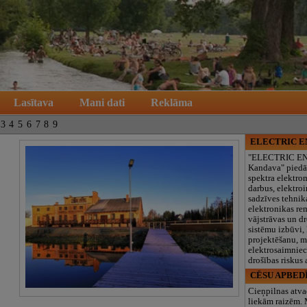
Lasītava
Mani dati
Reklāma
3
4
5
6
7
8
9
ELECTRIC 
"ELECTRIC E
Kandava" piedā
spektra elektro
darbus, elektroi
sadzīves tehnik
elektronikas re
vājstrāvas un d
sistēmu izbūvi, 
projektēšanu, 
elektrosaimniec
drošības riskus
CĒSU APBED
Cieņpilnas atva
liekām raizēm.