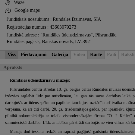
Waze
Google maps
Juridiskais nosaukums : Rundāles Dzirnavas, SIA
Reģistrācijas numurs : 43603079273
Juridiskā adrese : "Rundāles ūdensdzirnavas", Pilsrundāle,
Rundāles pagasts, Bauskas novads, LV-3921
Viss
Piedāvājumi
Galerija
Video
Karte
Faili
Raksti
Apraksts
Rundāles ūdensdzirnavu muzejs:
Pilsrundāles centrā atrodas 18. gs. beigās celtās Rundāles muižas ūdens­
izdevies saglabāt līdz pat mūsdienām, lai gan tās savas darbības laikā 
darbojušās ar ūdens spēku un papildus tam bijusi uzstādīta arī tvai­ka mašīna
vērpšana, kā arī citi darbi. 20. gs. trīsdesmitajos gados, par īpašnieku k
pilnībā nokomplektēja ar to­laik vismodernākajām firmas “O. J. Keller” 
saimnieciskā darbība. Līdz ar labības pārstrādi darbojās ne vien vilnas kārša
Muzejs dod ieskatu redzēt un saprast pagājušā gadsimta ūdensdzirnavu 