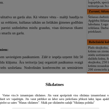
em.
logopēds, speciā
teritorija un 3
Zarumi, šūšan
alitatīva un garda alus. Kā vēsture vēsta - malēji baudīja to
Šūšanas darbnī
Apģērbu šūšana,
i uz svētkiem, kulšanas talkām un lielākām ģimenes godībām
labošana. Logo
t pareizi uzdiedzētus miežu graudus, visas dzirnavas tīkami
izšūšana. Darba
priekšauti.
u smaržu un garšu.
Robežnieki ko
Plašs skujkoku,
umiem:
krūmu un ziemc
stādu sortiment
iem saviesīgiem pasākumiem. Zālē ir iespēja uzņemt līdz 50
dažādu krāsu, 
du klājuma. Āra teritorija ļauj organizēt pasākumus svaigā
skujkoku, 250 
krūmu nosaukum
mu telts uzsliešana. Nodrošinām konferencēm un semināriem
200 ziemciešu 
Kokaudzētava 
Dekoratīvo stād
Sīkdatnes
audzēšana un rea
audīt āra teritorijā, kur ir izkārtoti galdi un krēsli. Kamēr
Kokaudzētavas
darbības nozare
ā.
ir vairāk kā 50
Vietne viss.lv izmantojam sīkdatnes. Jūs varat apstiprināt visu sīkdatņu izmantošanai v
nosaukumu.
tlasīt sev vajadzīgās. Jūs varat pārlūkot un labot savu piekrišanu jebkurā laikā, lapas apak
piežot uz saites "Manas sīkdatnes". Sīkāk par sīkdatnēm sadaļā "Sīkdatņu politika"
Otrā Elpa, lab
ska vieta, kur aktīvi baudīt vasaras brīvos brīžus. Sniegsim