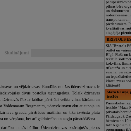
parūpēsimies p
pilnas bēru org
un dokumentu
noformēšanas l
transportam un
piederumiem. Pi
kvalitatīvas, au
aizgājēja piemi
BRISTOLS ES
SIA "Bristols 
outlet un vairu
Sludinājumi
Rīgā. Plašs un k
tekstila sortime
kokvilna, lins, z
trikotāža un ci
šūšanai vai ražo
un iepazīstietie
klāstu mūsu nol
klātienē!
dzirnavas un vējdzirnavas. Rundāles muižas ūdens­dzirnavas ir
Maza Rasiņa, p
piedzīvojušas divus postošus ugunsgrēkus. Tolaik dzirnavas
iestāde
. Dzirnavās līdz ar labības pārstrādi veikta vilnas kāršana un
Pirmsskolas izg
ļūstot Voldemāram Bergmanim, ūdensdzirnavu ēku atjaunoja un
iestāde “Maza 
privātais bērnu
dzirnavu graudu pārstrādes mašīnām un tika izvērsta plaša
Pārdaugavā, Za
na un vērpšana, bet arī galdniecība un augļu pārstrādāšana.
bērniem no 10
līdz 6 gadiem. 
darbību un tās būtību. Ūdensdzirnavas izkārtojušās piecos
programmas (L