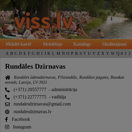
Meklēt kartē
Meklētājs
Katalogs
Sludinājumi
A
B
C
D
E
F
G
H
I
J
K
L
M
N
O
P
R
S
T
U
V
Z
X
Y
W
Q
0
1
2
Rundāles Dzirnavas
Rundāles ūdensdzirnavas, Pilsrundāle, Rundāles pagasts, Bauskas
novads, Latvija, LV-3921
(+371) 20557777
- administrācija
(+371) 22777775
- vadītāja
rundalesdzirnavas@gmail.com
rundalesdzirnavas.lv
Facebook
Instagram