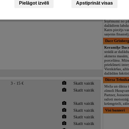
Pielāgot izvēli
Apstiprināt visas
Labdarības
vestēm gan lielus, gan mazus.
veikals, kurā
var nodot sev v
lietderīgas liet
Ieņēmumi no pā
dažādiem labdar
Katrs pircējs var
saņems finansēj
Dace Grīnberg
Keramiķe Dace
strādā ar dažād
akmens masām,
porcelānu. Mūs
priekšmeti inte
Vienkāršas, ažūr
dažādām faktūr
Dārza Tehnika,
3 - 15 €
Skatīt vairāk
Meža un dārza 
Skatīt vairāk
zīmoli Husqvarn
Partner, Jonser
ražoti motorzāģi
Skatīt vairāk
krūmgrieži, zāle
Skatīt vairāk
Visi banneri
Skatīt vairāk
Skatīt vairāk