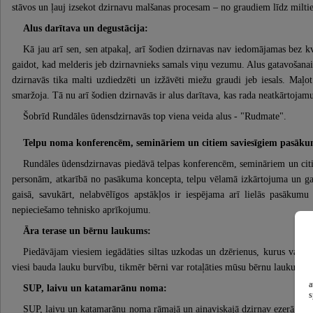
stāvos un ļauj izsekot dzirnavu malšanas procesam – no graudiem līdz milti
Alus darītava un degustācija:
Kā jau arī sen, sen atpakaļ, arī šodien dzirnavas nav iedomājamas bez kv
gaidot, kad melderis jeb dzirnavnieks samals viņu vezumu. Alus gatavošana
dzirnavās tika malti uzdiedzēti un izžāvēti miežu graudi jeb iesals. Maļo
smaržoja. Tā nu arī šodien dzirnavās ir alus darītava, kas rada neatkārtojam
Šobrīd Rundāles ūdensdzirnavās top viena veida alus - "Rudmate".
Telpu noma konferencēm, semināriem un citiem saviesīgiem pasāk
Rundāles ūdensdzirnavas piedāvā telpas konferencēm, semināriem un cit
personām, atkarībā no pasākuma koncepta, telpu vēlamā izkārtojuma un gal
gaisā, savukārt, nelabvēlīgos apstākļos ir iespējama arī lielās pasāku
nepieciešamo tehnisko aprīkojumu.
Āra terase un bērnu laukums:
Piedāvājam viesiem iegādāties siltas uzkodas un dzērienus, kurus varēs b
viesi bauda lauku burvību, tikmēr bērni var rotaļāties mūsu bērnu laukumiņ
a
SUP, laivu un katamarānu noma:
s
SUP, laivu un katamarānu noma rāmajā un ainaviskajā dzirnav ezerā. Lieli