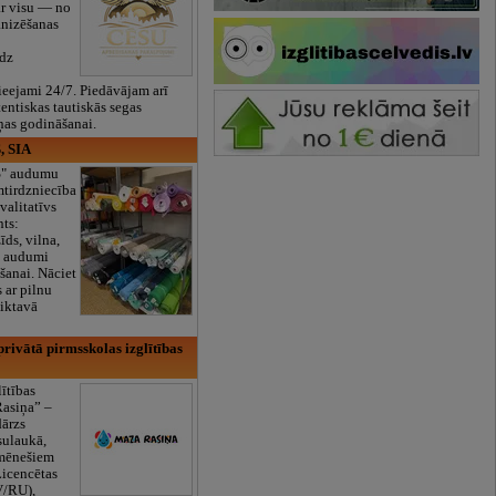
ar visu — no
anizēšanas
īdz
eejami 24/7. Piedāvājam arī
tentiskas tautiskās segas
ņas godināšanai.
, SIA
ES" audumu
mtirdzniecība
valitatīvs
nts:
īds, vilna,
ti audumi
šanai. Nāciet
s ar pilnu
iktavā
rivātā pirmsskolas izglītības
lītības
Rasiņa” –
dārzs
sulaukā,
 mēnešiem
Licencētas
V/RU),