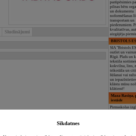
parūpēsimies p
pilnas bēru org
un dokumentu
noformēšanas l
transportam un
piederumiem. Pi
kvalitatīvas, au
Sludinājumi
aizgājēja piemi
BRISTOLS ES
SIA "Bristols 
outlet un vairu
Rīgā. Plašs un k
tekstila sortime
kokvilna, lins, z
trikotāža un ci
šūšanai vai ražo
un iepazīstietie
klāstu mūsu nol
klātienē!
Maza Rasiņa, p
iestāde
Pirmsskolas izg
iestāde “Maza 
privātais bērnu
Pārdaugavā, Za
Sīkdatnes
bērniem no 10
līdz 6 gadiem. 
programmas (L