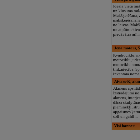
Ideāla vieta m
un klusuma mīl
Makšķerēšana, 
makšķerēšana, 
no laivas. Mak
un atpūtniekiem
piedāvātas arī 
Jena motors, S
Kvadrociklu, mo
motociklu, ūde
motociklu nom
tirdzniecība. Sp
inventāra noma
Aivars-K, akm
Akmens apstrād
Izstrādājumi no
akmens, interje
dārza skulptūra
pieminekļi, strū
apgaismes ķerm
soli un galdi ...
Visi banneri