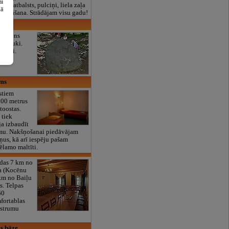
ai
lais atbalsts, pulciņi, liela zaļa
šā
x ēdināšana. Strādājam visu gadu!
 akmens
ju lauki.
enatni.
ams
stiem
200 metrus
toostas.
 tiek
ja izbaudīt
mu. Nakšņošanai piedāvājam
ņus, kā arī iespēju pašam
ēlamo maltīti.
odas 7 km no
ra (Kocēnu
km no Baiļu
s. Telpas
60
fortablas
austrumu
as bāze