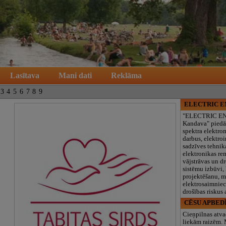
Lasītava
Mani dati
Reklāma
3
4
5
6
7
8
9
ELECTRIC 
"ELECTRIC E
Kandava" piedā
spektra elektro
darbus, elektroi
sadzīves tehnik
elektronikas re
vājstrāvas un d
sistēmu izbūvi, 
projektēšanu, 
elektrosaimniec
drošības riskus
CĒSU APBED
Cieņpilnas atva
liekām raizēm.