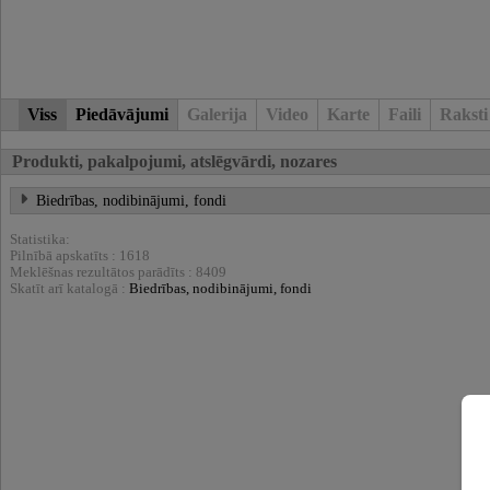
Viss
Piedāvājumi
Galerija
Video
Karte
Faili
Raksti
Produkti, pakalpojumi, atslēgvārdi, nozares
Biedrības, nodibinājumi, fondi
Statistika:
Pilnībā apskatīts : 1618
Meklēšnas rezultātos parādīts : 8409
Skatīt arī katalogā :
Biedrības, nodibinājumi, fondi