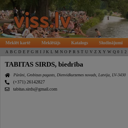
Meklēt kartē
Meklētājs
Katalogs
Sludinājumi
A
B
C
D
E
F
G
H
I
J
K
L
M
N
O
P
R
S
T
U
V
Z
X
Y
W
Q
0
1
2
TABITAS SIRDS, biedrība
Pūrāni, Grobiņas pagasts, Dienvidkurzemes novads, Latvija, LV-3430
(+371) 26142827
tabitas.sirds@gmail.com