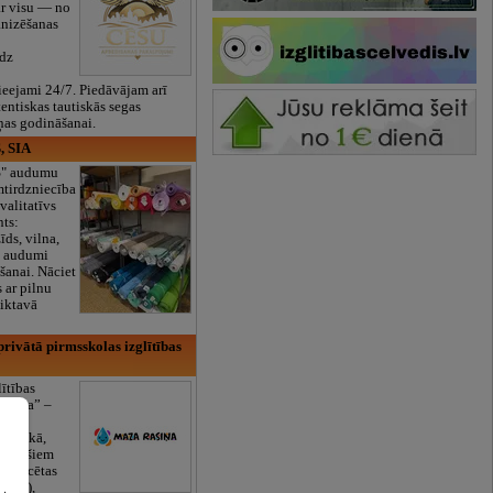
ar visu — no
anizēšanas
īdz
eejami 24/7. Piedāvājam arī
tentiskas tautiskās segas
ņas godināšanai.
, SIA
ES" audumu
mtirdzniecība
valitatīvs
nts:
īds, vilna,
ti audumi
šanai. Nāciet
s ar pilnu
iktavā
rivātā pirmsskolas izglītības
lītības
Rasiņa” –
dārzs
sulaukā,
 mēnešiem
Licencētas
V/RU),