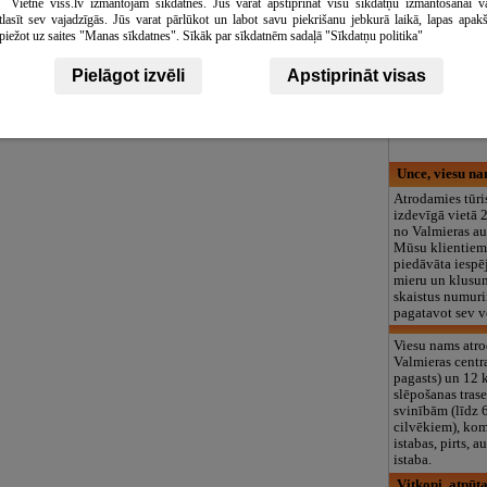
Vietne viss.lv izmantojam sīkdatnes. Jūs varat apstiprināt visu sīkdatņu izmantošanai v
logopēds, speciā
tlasīt sev vajadzīgās. Jūs varat pārlūkot un labot savu piekrišanu jebkurā laikā, lapas apak
teritorija un 3
piežot uz saites "Manas sīkdatnes". Sīkāk par sīkdatnēm sadaļā "Sīkdatņu politika"
Pokaiņi
Pielāgot izvēli
Apstiprināt visas
Sena svētvieta,
krāvumi, enerģi
Izzini sevi un s
Unce, viesu n
Atrodamies tūri
izdevīgā vietā 
no Valmieras au
Mūsu klientiem
piedāvāta iespē
mieru un klusu
skaistus numuri
pagatavot sev v
Viesu nams atr
Valmieras cent
pagasts) un 12 
slēpošanas trase
svinībām (līdz 
cilvēkiem), kom
istabas, pirts, 
istaba.
Vitkopi, atpūt