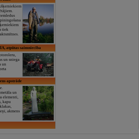
akšķerniekiem
ētājiem.
zemledus
spiningošana
šķerniekiem
 tiek
naktsmītnes.
IA, atpūtas saimniecība
toroleru,
ns un sniega
a un
orta
.
ens apstrāde
e.
 metāla un
ra elementi,
s, kapu
klakas,
eņi, akmens