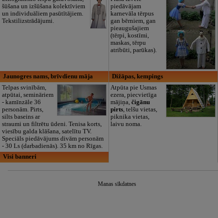
šūšana un izšūšana kolektīviem
piedāvājam
un individuāliem pasūtītājiem.
karnevāla tērpus
Tekstilizstrādājumi.
gan bērniem, gan
pieaugušajiem
(tērpi, kostīmi,
maskas, tērpu
atribūti, parūkas).
Jaunogres nams, brīvdienu māja
Dižāpas, kempings
Telpas svinībām,
Atpūta pie Usmas
atpūtai, semināriem
ezera, piecvietīga
- kamīnzāle 36
mājiņa,
čigānu
personām. Pirts,
pirts
, telšu vietas,
silts baseins ar
piknika vietas,
straumi un filtrētu ūdeni. Tenisa korts,
laivu noma.
viesību galda klāšana, satelītu TV.
Speciāls piedāvājums divām personām
- 30 Ls (darbadienās). 35 km no Rīgas.
Visi banneri
Manas sīkdatnes