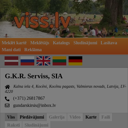
Meklēt kartē
Meklētājs
Katalogs
Sludinājumi
Lasītava
Mani dati
Reklāma
G.K.R. Serviss, SIA
Kalna iela 4, Kocēni, Kocēnu pagasts, Valmieras novads, Latvija, LV-
4220
(+371) 26817867
gundarskirsis@inbox.lv
Viss
Piedāvājumi
Galerija
Video
Karte
Faili
Raksti
Sludinājumi