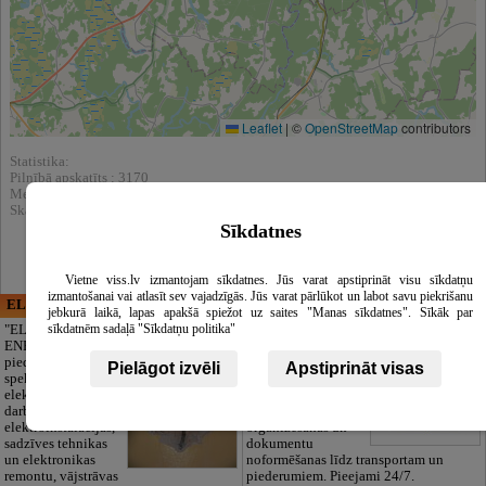
Leaflet
|
©
OpenStreetMap
contributors
Statistika:
Pilnībā apskatīts : 3170
Meklēšnas rezultātos parādīts : 17944
Skatīt arī katalogā :
Sadzīves tehnikas remonts, rezerves daļas
Sīkdatnes
Vietne viss.lv izmantojam sīkdatnes. Jūs varat apstiprināt visu sīkdatņu
izmantošanai vai atlasīt sev vajadzīgās. Jūs varat pārlūkot un labot savu piekrišanu
ELECTRIC ENERGY
CĒSU APBEDĪŠANAS
jebkurā laikā, lapas apakšā spiežot uz saites "Manas sīkdatnes". Sīkāk par
PAKALPOJUMI, SIA
sīkdatnēm sadaļā "Sīkdatņu politika"
"ELECTRIC
ENERGY Kandava"
Cieņpilnas atvadas
piedāvā pilna
bez liekām raizēm.
Pielāgot izvēli
Apstiprināt visas
spektra
Mēs parūpēsimies
elektromontāžas
par visu — no
darbus,
pilnas bēru
elektroinstalācijas,
organizēšanas un
sadzīves tehnikas
dokumentu
un elektronikas
noformēšanas līdz transportam un
remontu, vājstrāvas
piederumiem. Pieejami 24/7.