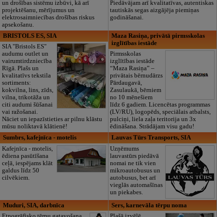
un drošības sistēmu izbūvi, kā arī
Piedāvājam arī kvalitatīvas, autentiskas
projektēšanu, mērījumus un
tautiskās segas aizgājēja piemiņas
elektrosaimniecības drošības riskus
godināšanai.
apsekošanu.
BRISTOLS ES, SIA
Maza Rasiņa, privātā pirmsskolas
izglītības iestāde
SIA "Bristols ES"
audumu outlet un
Pirmsskolas
vairumtirdzniecība
izglītības iestāde
Rīgā. Plašs un
“Maza Rasiņa” –
kvalitatīvs tekstila
privātais bērnudārzs
sortiments:
Pārdaugavā,
kokvilna, lins, zīds,
Zasulaukā, bērniem
vilna, trikotāža un
no 10 mēnešiem
citi audumi šūšanai
līdz 6 gadiem. Licencētas programmas
vai ražošanai.
(LV/RU), logopēds, speciālais atbalsts,
Nāciet un iepazīstieties ar pilnu klāstu
pulciņi, liela zaļa teritorija un 3x
mūsu noliktavā klātienē!
ēdināšana. Strādājam visu gadu!
Sumbrs, kafejnīca - motelis
Lauvas Tūrs Transports, SIA
Kafejnīca - motelis,
Uzņēmums
ēdiena pasūtīšana
lauvastūrs piedāvā
ceļā, iespējams klāt
nomai ne tik vien
galdus līdz 50
mikroautobusus un
cilvēkiem.
autobusus, bet arī
vieglās automašīnas
un piekabes.
Muduri, SIA, darbnīca
Sers, karnevāla tērpu noma
Etnogrāfisko tērpu gatavošana,
Plašā izvēlē