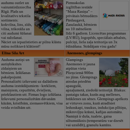
audumu outlet un
Pirmsskolas
vairumtirdzniecība
izglītības iestāde
Rīgā. Plašs un
“Maza Rasiņa” –
kvalitatīvs tekstila
privātais bērnudārzs
sortiments:
Pārdaugavā,
kokvilna, lins, zīds,
Zasulaukā, bērniem
vilna, trikotāža un
no 10 mēnešiem
citi audumi šūšanai
līdz 6 gadiem. Licencētas programmas
vai ražošanai.
(LV/RU), logopēds, speciālais atbalsts,
Nāciet un iepazīstieties ar pilnu klāstu
pulciņi, liela zaļa teritorija un 3x
mūsu noliktavā klātienē!
ēdināšana. Strādājam visu gadu!
Elīna Sila Art
Anemones, glempings
Auduma autiņi un
Glampings
autiņbiksītes
Anemones ir jauna
zīdaiņiem un
atpūtas vieta
bērniem. Izšūšanas
Plieņciemā 900m
pakalpojumi.
no jūras. Glempings
Personalizēti izšuvumi uz dažādiem
atrodas priedēm
auduma izstrādājumiem - krekliem,
apaugušā,
maisiņiem, cepurītēm, dvieļiem,
apzaļumotā, ziedošā teritorijā. Blakus:
priekšautiem utt. Firmas logo izšūšana.
pastaigu takas, kurās aug mellenes,
Izšuvumi personalizētām dāvanām
brūklenes un sēnes. Glempings aprīkots
kāzām, kristībām, ziemassvētkiem, visa
ar virtuves zonu, kurā atradīsiet
veida svinībām utt.
ledusskapi, traukus, indukcijas plītiņu,
mikroviļņu krāsni, kafijas automātu.
Namiņā ir duša, tualete, gaisa
siltumsūknis (temperatūru var dzesēt
vai uzsildīt), granulu kamīns.