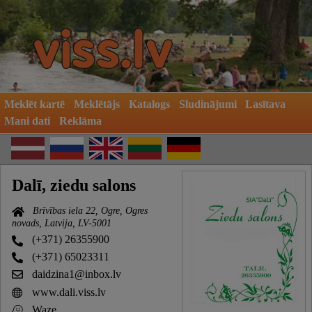
Meklēt kartē
Meklētājs
Katalogs
Sludinājumi
Lasītava
Mani dati
Reklāma
Dalī, ziedu salons
Brīvības iela 22, Ogre, Ogres
novads, Latvija, LV-5001
(+371) 26355900
(+371) 65023311
daidzina1@inbox.lv
www.dali.viss.lv
Waze