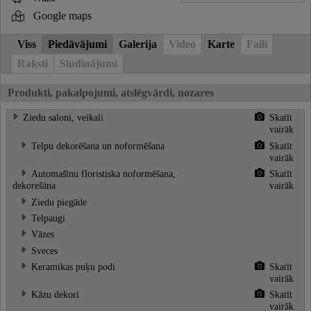
Google maps
Viss
Piedāvājumi
Galerija
Video
Karte
Faili
Raksti
Sludinājumi
Produkti, pakalpojumi, atslēgvārdi, nozares
Ziedu saloni, veikali
Skatīt
vairāk
Telpu dekorēšana un noformēšana
Skatīt
vairāk
Automašīnu floristiska noformēšana,
Skatīt
dekorešāna
vairāk
Ziedu piegāde
Telpaugi
Vāzes
Sveces
Keramikas puķu podi
Skatīt
vairāk
Kāzu dekori
Skatīt
vairāk