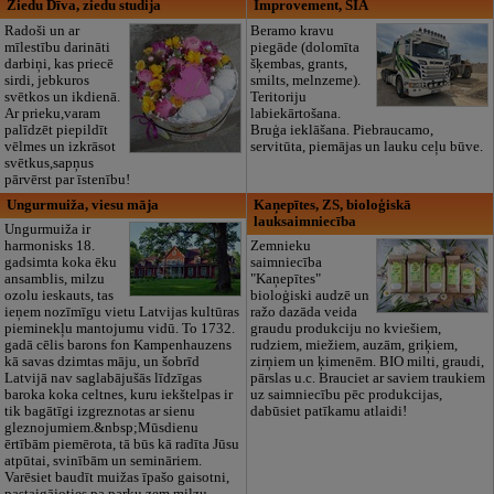
Ziedu Dīva, ziedu studija
Improvement, SIA
Radoši un ar
Beramo kravu
mīlestību darināti
piegāde (dolomīta
darbiņi, kas priecē
šķembas, grants,
sirdi, jebkuros
smilts, melnzeme).
svētkos un ikdienā.
Teritoriju
Ar prieku,varam
labiekārtošana.
palīdzēt piepildīt
Bruģa ieklāšana. Piebraucamo,
vēlmes un izkrāsot
servitūta, piemājas un lauku ceļu būve.
svētkus,sapņus
pārvērst par īstenību!
Ungurmuiža, viesu māja
Kaņepītes, ZS, bioloģiskā
lauksaimniecība
Ungurmuiža ir
harmonisks 18.
Zemnieku
gadsimta koka ēku
saimniecība
ansamblis, milzu
"Kaņepītes"
ozolu ieskauts, tas
bioloģiski audzē un
ieņem nozīmīgu vietu Latvijas kultūras
ražo dazāda veida
pieminekļu mantojumu vidū. To 1732.
graudu produkciju no kviešiem,
gadā cēlis barons fon Kampenhauzens
rudziem, miežiem, auzām, griķiem,
kā savas dzimtas māju, un šobrīd
zirņiem un ķimenēm. BIO milti, graudi,
Latvijā nav saglabājušās līdzīgas
pārslas u.c. Brauciet ar saviem traukiem
baroka koka celtnes, kuru iekštelpas ir
uz saimniecību pēc produkcijas,
tik bagātīgi izgreznotas ar sienu
dabūsiet patīkamu atlaidi!
gleznojumiem.&nbsp;Mūsdienu
ērtībām piemērota, tā būs kā radīta Jūsu
atpūtai, svinībām un semināriem.
Varēsiet baudīt muižas īpašo gaisotni,