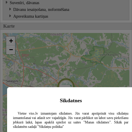
Suvenīri, dāvanas
Dāvanu iesaiņošana, noformēšana
Apsveikuma kartiņas
Karte
+
−
Sīkdatnes
Vietne viss.lv izmantojam sīkdatnes. Jūs varat apstiprināt visu sīkdatņu
izmantošanai vai atlasīt sev vajadzīgās. Jūs varat pārlūkot un labot savu piekrišanu
jebkurā laikā, lapas apakšā spiežot uz saites "Manas sīkdatnes". Sīkāk par
sīkdatnēm sadaļā "Sīkdatņu politika"