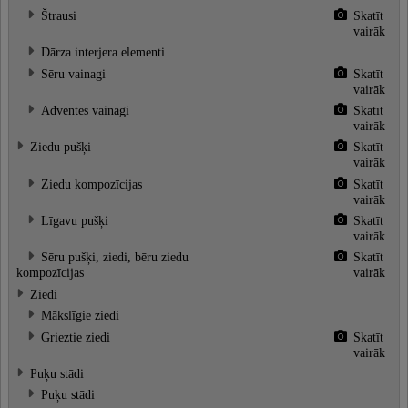
Štrausi
Skatīt
vairāk
Dārza interjera elementi
Sēru vainagi
Skatīt
vairāk
Adventes vainagi
Skatīt
vairāk
Ziedu pušķi
Skatīt
vairāk
Ziedu kompozīcijas
Skatīt
vairāk
Līgavu pušķi
Skatīt
vairāk
Sēru pušķi, ziedi, bēru ziedu
Skatīt
kompozīcijas
vairāk
Ziedi
Mākslīgie ziedi
Grieztie ziedi
Skatīt
vairāk
Puķu stādi
Puķu stādi