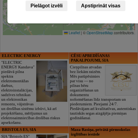
Pielāgot izvēli
Apstiprināt visas
Leaflet
|
©
OpenStreetMap
contributors
ELECTRIC ENERGY
CĒSU APBEDĪŠANAS
PAKALPOJUMI, SIA
"ELECTRIC
ENERGY Kandava"
Cieņpilnas atvadas
piedāvā pilna
bez liekām raizēm.
spektra
Mēs parūpēsimies
elektromontāžas
par visu — no
darbus,
pilnas bēru
elektroinstalācijas,
organizēšanas un
sadzīves tehnikas
dokumentu
un elektronikas
noformēšanas līdz transportam un
remontu, vājstrāvas
piederumiem. Pieejami 24/7.
un drošības sistēmu izbūvi, kā arī
Piedāvājam arī kvalitatīvas, autentiskas
projektēšanu, mērījumus un
tautiskās segas aizgājēja piemiņas
elektrosaimniecības drošības riskus
godināšanai.
apsekošanu.
BRISTOLS ES, SIA
Maza Rasiņa, privātā pirmsskolas
izglītības iestāde
SIA "Bristols ES"