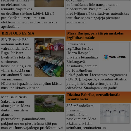
sadzīves tehnikas
dokumentu
un elektronikas
noformēšanas līdz transportam un
remontu, vājstrāvas
piederumiem. Pieejami 24/7.
un drošības sistēmu izbūvi, kā arī
Piedāvājam arī kvalitatīvas, autentiskas
projektēšanu, mērījumus un
tautiskās segas aizgājēja piemiņas
elektrosaimniecības drošības riskus
godināšanai.
apsekošanu.
BRISTOLS ES, SIA
Maza Rasiņa, privātā pirmsskolas
izglītības iestāde
SIA "Bristols ES"
audumu outlet un
Pirmsskolas
vairumtirdzniecība
izglītības iestāde
Rīgā. Plašs un
“Maza Rasiņa” –
kvalitatīvs tekstila
privātais bērnudārzs
sortiments:
Pārdaugavā,
kokvilna, lins, zīds,
Zasulaukā, bērniem
vilna, trikotāža un
no 10 mēnešiem
citi audumi šūšanai
līdz 6 gadiem. Licencētas programmas
vai ražošanai.
(LV/RU), logopēds, speciālais atbalsts,
Nāciet un iepazīstieties ar pilnu klāstu
pulciņi, liela zaļa teritorija un 3x
mūsu noliktavā klātienē!
ēdināšana. Strādājam visu gadu!
Dizaina Fabrika, netradicionāla
Mani sauc Neils
svinību vieta
Saksons, esmu
akmeņkalis. Mans
325 m2 radošiem,
darbs ir saistīts ar
īpašiem un
akmens
neordināriem
pierunāšanu, pamudināšanu,
pasākumiem. Vieta
pakļaušanu un piespiešanu kļūt par
kāzām, privātām
man vai Jums vajadzīgo priekšmetu vai
svinībām, semināriem un