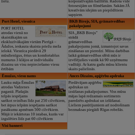
lietu.
korporatīvajām ballītēm. Radoša vide
fotosesijām un filmēšanām. Sakām JĀ
kreatīvām idejām un piepildītiem
sapņiem.
Port Hotel, viesnīca
BKB Birojs, SIA, grāmatvedības
pakalpojumi
PORT HOTEL
atrodas vienā no
SIA „BKB Birojs”
skaistākajām un
strādā
ekskluzīvākajām vietām Pierīgā –
grāmatvedības
Ādažos, ieskauta skaista priežu meža
pakalpojumu jomā, izmantojot savas
ielokā. Viesnīca piedāvā 29
zināšanas un pieredzi. Mūsu darbības
mūsdienīgus, ērtus un komfortablus
laikā grāmatvedības sfērā mūs ir
numurus 3 klājos ar individuālu
izvēlējušies vairāk kā 90 uzņēmumu
dizainu un visu nepieciešamo viesu
vadītāji. Ar katru gadu mūsu klientu
ērtībām
skaits palielinās.
Ēmužas, viesu nams
Ances Dizains, apģērbu apdruka
Lauku māja Ēmužas
Piedāvājam apģērbu
atrodas Vadzenes
apdrukas un
pagastā. Plašajās
izsūšanas pakalpojumus. Viss mūsu
telpās iespējams
mājas lapā redzamais sortiments
sarīkot svinības līdz pat 250 cilvēkiem,
paredzēts apdrukai un izšūšanai.
bet ārpus telpām iespējams sarīkot
Lieliem pasūtījumiem arī nodrošinam
pasākumu apmēram 500 cilvēkiem.
bezmaksas piegādi Rīgas robežās.
Mājā ir iekārtotas 10 istabas, kurās var
izgulēties līdz pat 60 cilvēkiem
Visi banneri