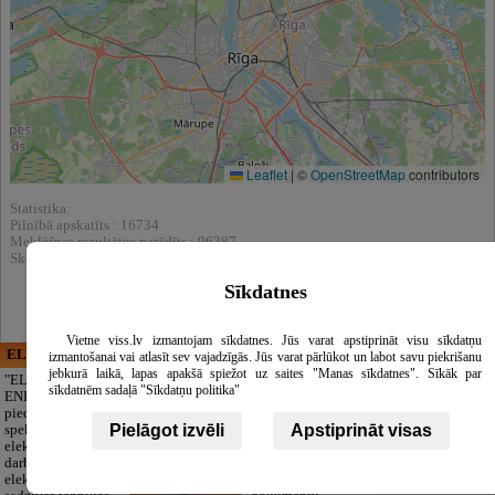
Leaflet
|
©
OpenStreetMap
contributors
Statistika:
Pilnībā apskatīts : 16734
Meklēšnas rezultātos parādīts : 96387
Skatīt arī katalogā :
Makšķerēšanas piederumi
Sīkdatnes
Vietne viss.lv izmantojam sīkdatnes. Jūs varat apstiprināt visu sīkdatņu
ELECTRIC ENERGY
CĒSU APBEDĪŠANAS
izmantošanai vai atlasīt sev vajadzīgās. Jūs varat pārlūkot un labot savu piekrišanu
PAKALPOJUMI, SIA
jebkurā laikā, lapas apakšā spiežot uz saites "Manas sīkdatnes". Sīkāk par
"ELECTRIC
sīkdatnēm sadaļā "Sīkdatņu politika"
ENERGY Kandava"
Cieņpilnas atvadas
piedāvā pilna
bez liekām raizēm.
Pielāgot izvēli
Apstiprināt visas
spektra
Mēs parūpēsimies
elektromontāžas
par visu — no
darbus,
pilnas bēru
elektroinstalācijas,
organizēšanas un