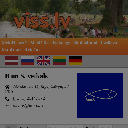
Meklēt kartē
Meklētājs
Katalogs
Sludinājumi
Lasītava
Mani dati
Reklāma
B un S, veikals
Melīdas iela 11, Rīga, Latvija, LV-
1015
(+371) 26147172
sovtus@inbox.lv