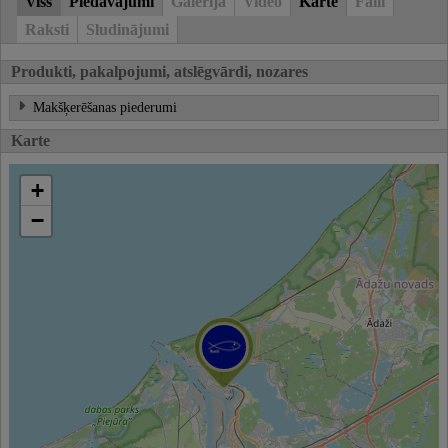
Viss
Piedāvājumi
Galerija
Video
Karte
Faili
Raksti
Sludinājumi
Produkti, pakalpojumi, atslēgvārdi, nozares
Makšķerēšanas piederumi
Karte
+
−