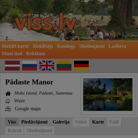
Meklēt kartē
Meklētājs
Katalogs
Sludinājumi
Lasītava
Mani dati
Reklāma
Pädaste Manor
Muhu Island, Pädaste, Saaremaa
Waze
Google maps
Viss
Piedāvājumi
Galerija
Video
Karte
Faili
Raksti
Sludinājumi