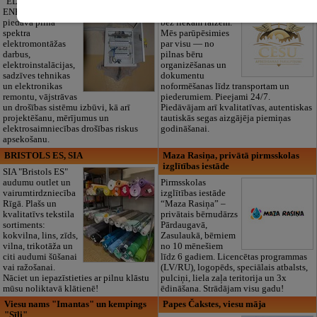
"ELECTRIC
ENERGY Kandava"
Cieņpilnas atvadas
piedāvā pilna
bez liekām raizēm.
spektra
Mēs parūpēsimies
elektromontāžas
par visu — no
darbus,
pilnas bēru
elektroinstalācijas,
organizēšanas un
sadzīves tehnikas
dokumentu
un elektronikas
noformēšanas līdz transportam un
remontu, vājstrāvas
piederumiem. Pieejami 24/7.
un drošības sistēmu izbūvi, kā arī
Piedāvājam arī kvalitatīvas, autentiskas
projektēšanu, mērījumus un
tautiskās segas aizgājēja piemiņas
elektrosaimniecības drošības riskus
godināšanai.
apsekošanu.
BRISTOLS ES, SIA
Maza Rasiņa, privātā pirmsskolas
izglītības iestāde
SIA "Bristols ES"
audumu outlet un
Pirmsskolas
vairumtirdzniecība
izglītības iestāde
Rīgā. Plašs un
“Maza Rasiņa” –
kvalitatīvs tekstila
privātais bērnudārzs
sortiments:
Pārdaugavā,
kokvilna, lins, zīds,
Zasulaukā, bērniem
vilna, trikotāža un
no 10 mēnešiem
citi audumi šūšanai
līdz 6 gadiem. Licencētas programmas
vai ražošanai.
(LV/RU), logopēds, speciālais atbalsts,
Nāciet un iepazīstieties ar pilnu klāstu
pulciņi, liela zaļa teritorija un 3x
mūsu noliktavā klātienē!
ēdināšana. Strādājam visu gadu!
Viesu nams "Imantas" un kempings
Papes Čakstes, viesu māja
"Sīļi"