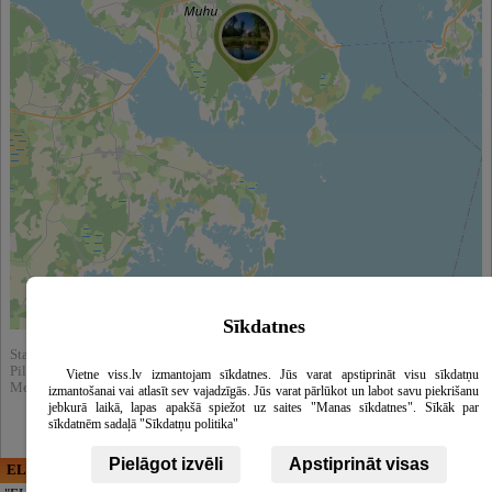
Leaflet
|
©
OpenStreetMap
contributors
Sīkdatnes
Statistika:
Pilnībā apskatīts : 16524
Vietne viss.lv izmantojam sīkdatnes. Jūs varat apstiprināt visu sīkdatņu
Meklēšnas rezultātos parādīts : 46471
izmantošanai vai atlasīt sev vajadzīgās. Jūs varat pārlūkot un labot savu piekrišanu
jebkurā laikā, lapas apakšā spiežot uz saites "Manas sīkdatnes". Sīkāk par
sīkdatnēm sadaļā "Sīkdatņu politika"
Pielāgot izvēli
Apstiprināt visas
ELECTRIC ENERGY
CĒSU APBEDĪŠANAS
PAKALPOJUMI, SIA