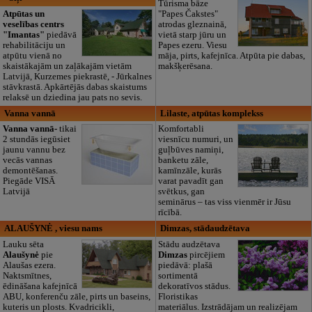
Tūrisma bāze
Atpūtas un
"Papes Čakstes"
veselības centrs
atrodas gleznainā,
"Imantas"
piedāvā
vietā starp jūru un
rehabilitāciju un
Papes ezeru. Viesu
atpūtu vienā no
māja, pirts, kafejnīca. Atpūta pie dabas,
skaistākajām un zaļākajām vietām
makšķerēsana.
Latvijā, Kurzemes piekrastē, - Jūrkalnes
stāvkrastā. Apkārtējās dabas skaistums
relaksē un dziedina jau pats no sevis.
Vanna vannā
Lilaste, atpūtas komplekss
Vanna vannā-
tikai
Komfortabli
2 stundās iegūsiet
viesnīcu numuri, un
jaunu vannu bez
guļbūves namiņi,
vecās vannas
banketu zāle,
demontēšanas.
kamīnzāle, kurās
Piegāde VISĀ
varat pavadīt gan
Latvijā
svētkus, gan
seminārus – tas viss vienmēr ir Jūsu
rīcībā.
ALAUŠYNĖ , viesu nams
Dimzas, stādaudzētava
Lauku sēta
Stādu audzētava
Alaušynė
pie
Dimzas
pircējiem
Alaušas ezera.
piedāvā: plašā
Naktsmītnes,
sortimentā
ēdināšana kafejnīcā
dekoratīvos stādus.
ABU, konferenču zāle, pirts un baseins,
Floristikas
kuteris un plosts. Kvadricikli,
materiālus. Izstrādājam un realizējam