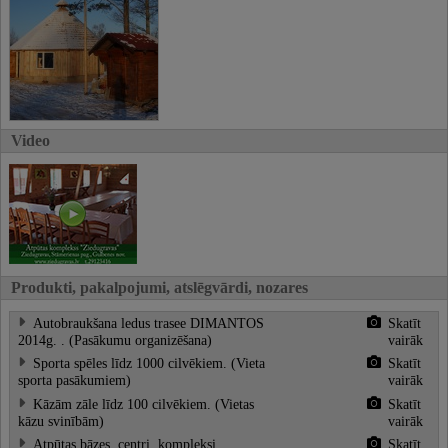
Video
Produkti, pakalpojumi, atslēgvārdi, nozares
Autobraukšana ledus trasee DIMANTOS
Skatīt
2014g. . (Pasākumu organizēšana)
vairāk
Sporta spēles līdz 1000 cilvēkiem. (Vieta
Skatīt
sporta pasākumiem)
vairāk
Kāzām zāle līdz 100 cilvēkiem. (Vietas
Skatīt
kāzu svinībām)
vairāk
Atpūtas bāzes, centri, kompleksi
Skatīt