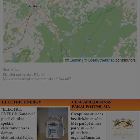
Leaflet
|
©
OpenStreetMap
contributors
Statistika:
Pilnībā apskatīts : 84364
Meklēšnas rezultātos parādīts : 2244467
ELECTRIC ENERGY
CĒSU APBEDĪŠANAS
PAKALPOJUMI, SIA
"ELECTRIC
ENERGY Kandava"
Cieņpilnas atvadas
piedāvā pilna
bez liekām raizēm.
spektra
Mēs parūpēsimies
elektromontāžas
par visu — no
darbus,
pilnas bēru
elektroinstalācijas,
organizēšanas un