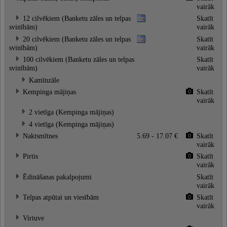
vairāk
12 cilvēkiem (Banketu zāles un telpas
Skatīt
svinībām)
vairāk
20 cilvēkiem (Banketu zāles un telpas
Skatīt
svinībām)
vairāk
100 cilvēkiem (Banketu zāles un telpas
Skatīt
svinībām)
vairāk
Kamīnzāle
Kempinga mājiņas
Skatīt
vairāk
2 vietīga (Kempinga mājiņas)
4 vietīga (Kempinga mājiņas)
Naktsmītnes
5.69 - 17.07 €
Skatīt
vairāk
Pirtis
Skatīt
vairāk
Ēdināšanas pakalpojumi
Skatīt
vairāk
Telpas atpūtai un viesībām
Skatīt
vairāk
Virtuve