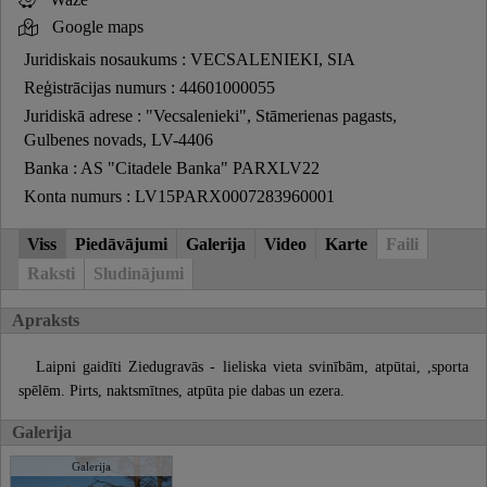
Google maps
Juridiskais nosaukums : VECSALENIEKI, SIA
Reģistrācijas numurs : 44601000055
Juridiskā adrese : "Vecsalenieki", Stāmerienas pagasts,
Gulbenes novads, LV-4406
Banka : AS "Citadele Banka" PARXLV22
Konta numurs : LV15PARX0007283960001
Viss
Piedāvājumi
Galerija
Video
Karte
Faili
Raksti
Sludinājumi
Apraksts
Laipni gaidīti Ziedugravās - lieliska vieta svinībām, atpūtai, ,sporta
spēlēm. Pirts, naktsmītnes, atpūta pie dabas un ezera.
Galerija
Galerija