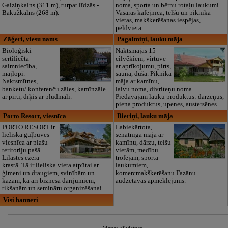
Gaiziņkalns (311 m), turpat līdzās -
noma, sporta un bērnu rotaļu laukumi.
Bākūžkalns (268 m).
Vasaras kafejnīca, telšu un piknika
vietas, makšķerēšanas iespējas,
peldvieta.
Zāģeri, viesu nams
Pagalmiņi, lauku māja
Bioloģiski
Naktsmājas 15
sertificēta
cilvēkiem, virtuve
saimniecība,
ar aprīkojumu, pirts,
mājlopi.
sauna, duša. Piknika
Naktsmītnes,
māja ar kamīnu,
banketu/ konferenču zāles, kamīnzāle
laivu noma, divriteņu noma.
ar pirti, dīķis ar pludmali.
Piedāvājam lauku produktus: dārzeņus,
piena produktus, upenes, austersēnes.
Porto Resort, viesnīca
Bieriņi, lauku māja
PORTO RESORT ir
Labiekārtota,
lieliska guļbūves
senatnīga māja ar
viesnīca ar plašu
kamīnu, dārzu, telšu
teritoriju pašā
vietām, medību
Lilastes ezera
trofejām, sporta
krastā. Tā ir lieliska vieta atpūtai ar
laukumiem,
ģimeni un draugiem, svinībām un
komercmakšķerēšanu.Fazānu
kāzām, kā arī biznesa darījumiem,
audzētavas apmeklējums.
tikšanām un semināru organizēšanai.
Visi banneri