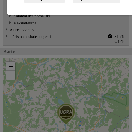
Ūdens velosipēdu noma
Skatīt
vairāk
Katamarānu noma, īre
Makšķerēšana
Autostāvvietas
Tūrisma apskates objekti
Skatīt
vairāk
Karte
+
−