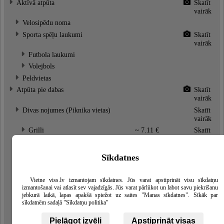
Aktīvā atpūta
Skatīt
vairāk
Velosipēdu noma
Sporta spēļu laukumi
Skatīt
vairāk
Futbola laukumi
Volejbols
Peldvietas
Atpūta pie dabas
Skatīt
vairāk
Divas nojumes (Piknika vietas)
Skatīt
vairāk
Grilli
~ 7.11 €
Skatīt
vairāk
Kemperu stāvlaukums
~ 10 €
Skatīt
Sīkdatnes
vairāk
Treileru pieslēgums
Skatīt
vairāk
Vietne viss.lv izmantojam sīkdatnes. Jūs varat apstiprināt visu sīkdatņu
izmantošanai vai atlasīt sev vajadzīgās. Jūs varat pārlūkot un labot savu piekrišanu
Bērnu rotaļu laukumi
Skatīt
jebkurā laikā, lapas apakšā spiežot uz saites "Manas sīkdatnes". Sīkāk par
vairāk
sīkdatnēm sadaļā "Sīkdatņu politika"
Laivu noma, īre
Skatīt
vairāk
Pielāgot izvēli
Apstiprināt visas