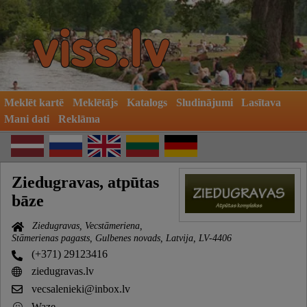
Meklēt kartē
Meklētājs
Katalogs
Sludinājumi
Lasītava
Mani dati
Reklāma
Ziedugravas, atpūtas
bāze
Ziedugravas, Vecstāmeriena,
Stāmerienas pagasts, Gulbenes novads, Latvija, LV-4406
(+371) 29123416
ziedugravas.lv
vecsalenieki@inbox.lv
Waze