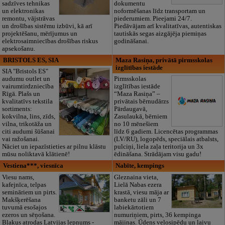
sadzīves tehnikas
dokumentu
un elektronikas
noformēšanas līdz transportam un
remontu, vājstrāvas
piederumiem. Pieejami 24/7.
un drošības sistēmu izbūvi, kā arī
Piedāvājam arī kvalitatīvas, autentiskas
projektēšanu, mērījumus un
tautiskās segas aizgājēja piemiņas
elektrosaimniecības drošības riskus
godināšanai.
apsekošanu.
BRISTOLS ES, SIA
Maza Rasiņa, privātā pirmsskolas
izglītības iestāde
SIA "Bristols ES"
audumu outlet un
Pirmsskolas
vairumtirdzniecība
izglītības iestāde
Rīgā. Plašs un
“Maza Rasiņa” –
kvalitatīvs tekstila
privātais bērnudārzs
sortiments:
Pārdaugavā,
kokvilna, lins, zīds,
Zasulaukā, bērniem
vilna, trikotāža un
no 10 mēnešiem
citi audumi šūšanai
līdz 6 gadiem. Licencētas programmas
vai ražošanai.
(LV/RU), logopēds, speciālais atbalsts,
Nāciet un iepazīstieties ar pilnu klāstu
pulciņi, liela zaļa teritorija un 3x
mūsu noliktavā klātienē!
ēdināšana. Strādājam visu gadu!
Vestiena***, viesnīca
Nabīte, kempings
Viesu nams,
Gleznaina vieta,
kafejnīca, telpas
Lielā Nabas ezera
semināriem un pirts.
krastā, viesu māja ar
Makšķerēšana
banketu zāli un 7
tuvumā esošajos
labiekārtotiem
ezeros un sēņošana.
numuriņiem, pirts, 36 kempinga
Blakus atrodas Latvijas lepnums -
mājiņas. Ūdens velosipēdu un laivu