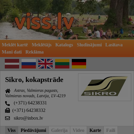
Meklēt kartē
Meklētājs
Katalogs
Sludinājumi
Lasītava
Mani dati
Reklāma
Sikro, kokapstrāde
Astras, Valmieras pagasts,
Valmieras novads, Latvija, LV-4219
(+371) 64238331
(+371) 64238332
sikro@inbox.lv
Viss
Piedāvājumi
Galerija
Video
Karte
Faili