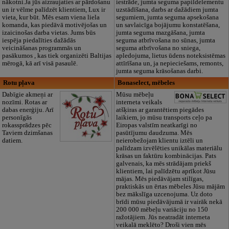
nākotni.Ja jūs aizraujaties ar pārdošanu
iestrāde, jumta seguma papildelementu
un ir vēlme palīdzēt klientiem, Lux ir
uzstādīšana, darbs ar dažādiem jumta
vieta, kur būt. Mēs esam viena liela
segumiem, jumta seguma apsekošana
komanda, kas piedāvā motivējošas un
un savlaicīga bojājumu konstatēšana,
izaicinošas darba vietas. Jums būs
jumta seguma mazgāšana, jumta
iespēja piedalīties dažādās
seguma atbrīvošana no sūnas, jumta
veicināšanas programmās un
seguma atbrīvošana no sniega,
pasākumos , kas tiek organizēti Baltijas
apledojuma, lietus ūdens noteksistēmas
mērogā, kā arī visā pasaulē.
attīrīšana un, ja nepieciešams, remonts,
jumta seguma krāsošanas darbi.
Rotu pļava
Bonaselect, mēbeles
Dabīgie akmeņi ar
Mūsu mēbeļu
nozīmi. Rotas ar
interneta veikals
dabas enerģiju. Arī
atšķiras ar garantētiem piegādes
personīgās
laikiem, jo mūsu transports ceļo pa
rokassprādzes pēc
Eiropas valstīm neatkarīgi no
Taviem dzimšanas
pasūtījumu daudzuma. Mēs
datiem.
neierobežojam klientu iztēli un
palīdzam izvēlēties unikālas materiālu
krāsas un faktūru kombinācijas. Pats
galvenais, ka mēs strādājam priekš
klientiem, lai palīdzētu aprīkot Jūsu
mājas. Mēs piedāvājam stilīgas,
praktiskās un ērtas mēbeles Jūsu mājām
bez mākslīga uzcenojuma. Uz doto
brīdi mūsu piedāvājumā ir vairāk nekā
200 000 mēbeļu variāciju no 150
ražotājiem. Jūs neatradāt interneta
veikalā meklēto? Droši vien mēs