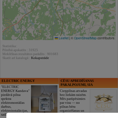
Leaflet
|
©
OpenStreetMap
contributors
Statistika:
Pilnībā apskatīts : 31925
Meklēšnas rezultātos parādīts : 901683
Skatīt arī katalogā :
Kokapstrāde
ELECTRIC ENERGY
CĒSU APBEDĪŠANAS
PAKALPOJUMI, SIA
"ELECTRIC
ENERGY Kandava"
Cieņpilnas atvadas
piedāvā pilna
bez liekām raizēm.
spektra
Mēs parūpēsimies
elektromontāžas
par visu — no
darbus,
pilnas bēru
elektroinstalācijas,
organizēšanas un
sadzīves tehnikas
dokumentu