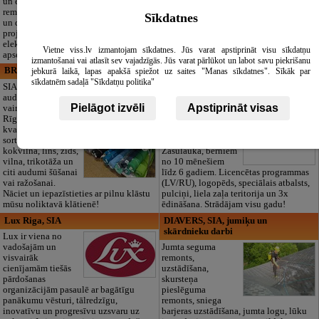
un elektronikas
noformēšanas līdz transportam un
remontu, vājstrāvas
piederumiem. Pieejami 24/7.
Sīkdatnes
un drošības sistēmu izbūvi, kā arī
Piedāvājam arī kvalitatīvas, autentiskas
projektēšanu, mērījumus un
tautiskās segas aizgājēja piemiņas
elektrosaimniecības drošības riskus
godināšanai.
Vietne viss.lv izmantojam sīkdatnes. Jūs varat apstiprināt visu sīkdatņu
apsekošanu.
izmantošanai vai atlasīt sev vajadzīgās. Jūs varat pārlūkot un labot savu piekrišanu
BRISTOLS ES, SIA
Maza Rasiņa, privātā pirmsskolas
jebkurā laikā, lapas apakšā spiežot uz saites "Manas sīkdatnes". Sīkāk par
izglītības iestāde
sīkdatnēm sadaļā "Sīkdatņu politika"
SIA "Bristols ES"
audumu outlet un
Pirmsskolas
Pielāgot izvēli
Apstiprināt visas
vairumtirdzniecība
izglītības iestāde
Rīgā. Plašs un
“Maza Rasiņa” –
kvalitatīvs tekstila
privātais bērnudārzs
sortiments:
Pārdaugavā,
kokvilna, lins, zīds,
Zasulaukā, bērniem
vilna, trikotāža un
no 10 mēnešiem
citi audumi šūšanai
līdz 6 gadiem. Licencētas programmas
vai ražošanai.
(LV/RU), logopēds, speciālais atbalsts,
Nāciet un iepazīstieties ar pilnu klāstu
pulciņi, liela zaļa teritorija un 3x
mūsu noliktavā klātienē!
ēdināšana. Strādājam visu gadu!
Lux Riga, SIA
DIAVERS, SIA, jumiķu un
skārdnieku darbi
Lux ir viena no
vadošajām un
Jumta seguma
visvairāk
remonts,
cienījamām tiešās
uzstādīšana,
pārdošanas
skursteņa
organizācijām pasaulē ar bagātīgu
pieslēguma
panākumu vēsturi, tālredzīgu,
remonts, sniega
inovatīvu un progresīvu uzsvaru uz
barjeras uzstādīšana, jumta logu, lūku