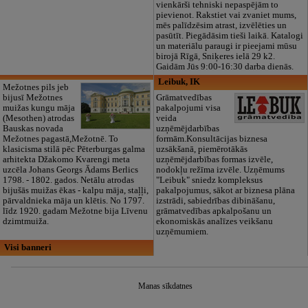
vienkārši tehniski nepaspējām to
pievienot. Rakstiet vai zvaniet mums,
mēs palīdzēsim atrast, izvēlēties un
pasūtīt. Piegādāsim tieši laikā. Katalogi
un materiālu paraugi ir pieejami mūsu
birojā Rīgā, Sniķeres ielā 29 k2.
Gaidām Jūs 9:00-16:30 darba dienās.
Leibuk, IK
Mežotnes pils jeb
bijusī Mežotnes
Grāmatvedības
muižas kungu māja
pakalpojumi visa
(Mesothen) atrodas
veida
Bauskas novada
uzņēmējdarbības
Mežotnes pagastā,Mežotnē. To
formām.Konsultācijas biznesa
klasicisma stilā pēc Pēterburgas galma
uzsākšanā, piemērotākās
arhitekta Džakomo Kvarengi meta
uzņēmējdarbības formas izvēle,
uzcēla Johans Georgs Ādams Berlics
nodokļu režīma izvēle. Uzņēmums
1798. - 1802. gados. Netālu atrodas
"Leibuk" sniedz kompleksus
bijušās muižas ēkas - kalpu māja, staļļi,
pakalpojumus, sākot ar biznesa plāna
pārvaldnieka māja un klētis. No 1797.
izstrādi, sabiedrības dibināšanu,
līdz 1920. gadam Mežotne bija Līvenu
grāmatvedības apkalpošanu un
dzimtmuiža.
ekonomiskās analīzes veikšanu
uzņēmumiem.
Visi banneri
Manas sīkdatnes