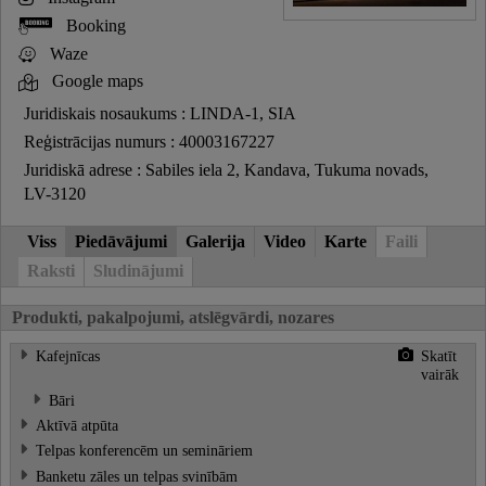
Booking
Waze
Google maps
Juridiskais nosaukums : LINDA-1, SIA
Reģistrācijas numurs : 40003167227
Juridiskā adrese : Sabiles iela 2, Kandava, Tukuma novads,
LV-3120
Viss
Piedāvājumi
Galerija
Video
Karte
Faili
Raksti
Sludinājumi
Produkti, pakalpojumi, atslēgvārdi, nozares
Kafejnīcas
Skatīt
vairāk
Bāri
Aktīvā atpūta
Telpas konferencēm un semināriem
Banketu zāles un telpas svinībām