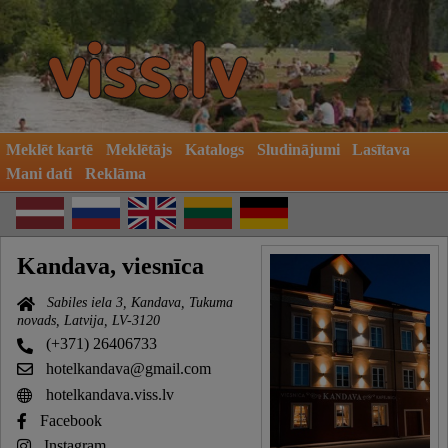
Meklēt kartē
Meklētājs
Katalogs
Sludinājumi
Lasītava
Mani dati
Reklāma
Kandava, viesnīca
Sabiles iela 3, Kandava, Tukuma
novads, Latvija, LV-3120
(+371) 26406733
hotelkandava@gmail.com
hotelkandava.viss.lv
Facebook
Instagram