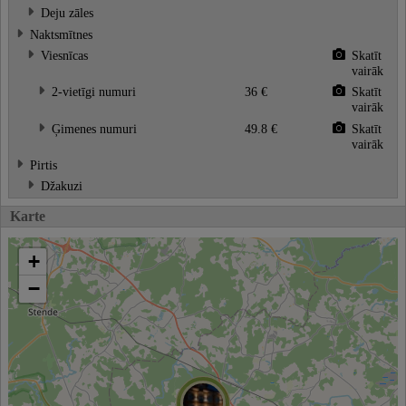
Deju zāles
Naktsmītnes
Viesnīcas
Skatīt
vairāk
2-vietīgi numuri
36 €
Skatīt
vairāk
Ģimenes numuri
49.8 €
Skatīt
vairāk
Pirtis
Džakuzi
Karte
+
−