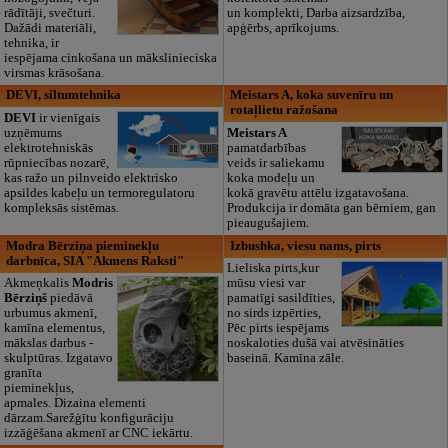
rādītāji, svečturi.
un komplekti, Darba aizsardzība,
Dažādi materiāli,
apģērbs, aprīkojums.
tehnika, ir
iespējama cinkošana un mākslinieciska
virsmas krāsošana.
DEVI, siltumtehnika
Meistars A, koka suvenīru un
rotaļlietu ražošana
DEVI
ir vienīgais
uzņēmums
Meistars A
elektrotehniskās
pamatdarbības
rūpniecības nozarē,
veids ir saliekamu
kas ražo un pilnveido elektrisko
koka modeļu un
apsildes kabeļu un termoregulatoru
kokā gravētu attēlu izgatavošana.
kompleksās sistēmas.
Produkcija ir domāta gan bērniem, gan
pieaugušajiem.
Modra Bērziņa pieminekļu
Izbushka, viesu nams, pirts
darbnīca, SIA "Akmens Raksti"
Lieliska pirts,kur
Akmeņkalis
Modris
mūsu viesi var
Bērziņš
piedāvā
pamatīgi sasildīties,
urbumus akmenī,
no sirds izpērties,
kamīna elementus,
Pēc pirts iespējams
mākslas darbus -
noskaloties dušā vai atvēsināties
skulptūras. Izgatavo
baseinā. Kamīna zāle.
granīta
pieminekļus,
apmales. Dizaina elementi
dārzam.Sarežģītu konfigurāciju
izzāģēšana akmenī ar CNC iekārtu.