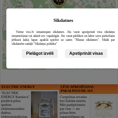
Sīkdatnes
Vietne viss.lv izmantojam sīkdatnes. Jūs varat apstiprināt visu sīkdatņu
izmantošanai vai atlasīt sev vajadzīgās. Jūs varat pārlūkot un labot savu piekrišanu
jebkurā laikā, lapas apakšā spiežot uz saites "Manas sīkdatnes". Sīkāk par
sīkdatnēm sadaļā "Sīkdatņu politika"
Pielāgot izvēli
Apstiprināt visas
Leaflet
|
©
OpenStreetMap
contributors
ELECTRIC ENERGY
CĒSU APBEDĪŠANAS
PAKALPOJUMI, SIA
"ELECTRIC
ENERGY Kandava"
Cieņpilnas atvadas
piedāvā pilna
bez liekām raizēm.
spektra
Mēs parūpēsimies
elektromontāžas
par visu — no
darbus,
pilnas bēru
elektroinstalācijas,
organizēšanas un