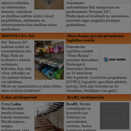
sadzīves tehnikas
dokumentu
un elektronikas
noformēšanas līdz transportam un
remontu, vājstrāvas
piederumiem. Pieejami 24/7.
un drošības sistēmu izbūvi, kā arī
Piedāvājam arī kvalitatīvas, autentiskas
projektēšanu, mērījumus un
tautiskās segas aizgājēja piemiņas
elektrosaimniecības drošības riskus
godināšanai.
apsekošanu.
BRISTOLS ES, SIA
Maza Rasiņa, privātā pirmsskolas
izglītības iestāde
SIA "Bristols ES"
audumu outlet un
Pirmsskolas
vairumtirdzniecība
izglītības iestāde
Rīgā. Plašs un
“Maza Rasiņa” –
kvalitatīvs tekstila
privātais bērnudārzs
sortiments:
Pārdaugavā,
kokvilna, lins, zīds,
Zasulaukā, bērniem
vilna, trikotāža un
no 10 mēnešiem
citi audumi šūšanai
līdz 6 gadiem. Licencētas programmas
vai ražošanai.
(LV/RU), logopēds, speciālais atbalsts,
Nāciet un iepazīstieties ar pilnu klāstu
pulciņi, liela zaļa teritorija un 3x
mūsu noliktavā klātienē!
ēdināšana. Strādājam visu gadu!
Lakta, metālapstrāde
KraBS, metālapstrāde
Firma
Lakta
.
KraBS
. Metāla
Metālapstrāde,
izstrādājumi un
metāla dizains,
konstrukcijas,
kalumi interjeram,
Žalūzijas un
Metāla kāpnes,
automātiskās
margas,
sistēmas, Saules
nožogojumi, vēja
kolektoru sistēmas