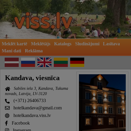
Meklēt kartē
Meklētājs
Katalogs
Sludinājumi
Lasītava
Mani dati
Reklāma
Kandava, viesnīca
Sabiles iela 3, Kandava, Tukuma
novads, Latvija, LV-3120
(+371) 26406733
hotelkandava@gmail.com
hotelkandava.viss.lv
Facebook
Instagram