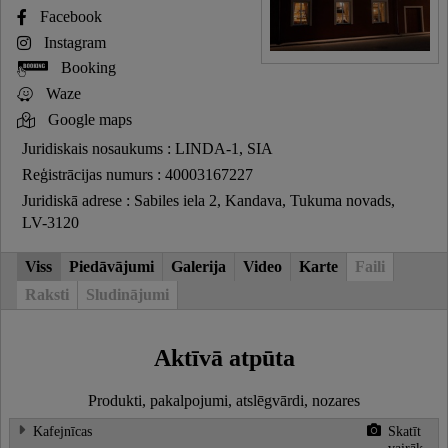
Facebook
Instagram
Booking
Waze
Google maps
Juridiskais nosaukums : LINDA-1, SIA
Reģistrācijas numurs : 40003167227
Juridiskā adrese : Sabiles iela 2, Kandava, Tukuma novads,
LV-3120
Viss
Piedāvājumi
Galerija
Video
Karte
Faili
Raksti
Sludinājumi
Aktīvā atpūta
Produkti, pakalpojumi, atslēgvārdi, nozares
Kafejnīcas
Skatīt
vairāk