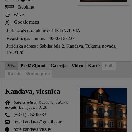
Booking
Waze
Google maps
Juridiskais nosaukums : LINDA-1, SIA
Reģistrācijas numurs : 40003167227
Juridiskā adrese : Sabiles iela 2, Kandava, Tukuma novads,
LV-3120
Viss
Piedāvājumi
Galerija
Video
Karte
Faili
Raksti
Sludinājumi
Kandava, viesnīca
Sabiles iela 3, Kandava, Tukuma
novads, Latvija, LV-3120
(+371) 26406733
hotelkandava@gmail.com
hotelkandava.viss.lv