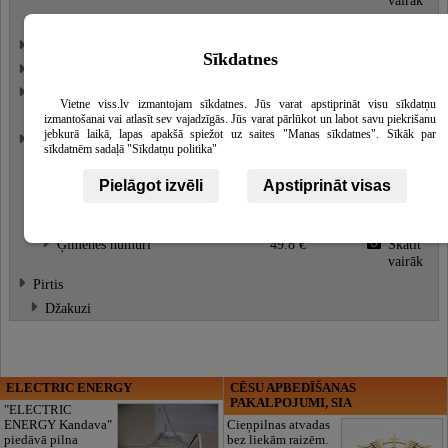
Bāri
Aktīvā atpūta
Sīkdatnes
Telpas konferencēm un semināriem
Banketu zāles un telpas svinībām
Vietne viss.lv izmantojam sīkdatnes. Jūs varat apstiprināt visu sīkdatņu
Deju zāles
izmantošanai vai atlasīt sev vajadzīgās. Jūs varat pārlūkot un labot savu piekrišanu
jebkurā laikā, lapas apakšā spiežot uz saites "Manas sīkdatnes". Sīkāk par
Naktsmītnes
sīkdatnēm sadaļā "Sīkdatņu politika"
Viesnīcas
Skatīt
vairāk
Pielāgot izvēli
Apstiprināt visas
2-vietīgi numuri
36 €
Skatīt
vairāk
Ģimenes numuri
49.8 €
Skatīt
vairāk
Pirtis
Džakuzi
ELECTRIC ENERGY
CĒSU APBEDĪŠANAS
PAKALPOJUMI, SIA
"ELECTRIC
ENERGY Kandava"
Cieņpilnas atvadas
piedāvā pilna
bez liekām raizēm.