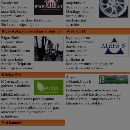
Fasādes un
projektus un
Siltumizolācijas
dizaina projektus.
materiāli. Jumta
Metālapstrāde,
segumi. Sausie
metāla, disku
maisījumi, mastikas. Iekšdurvis.
pretkorozijas
Skrūves un stiprinājumi.
apstrāde.
Rīgas Koki, rūpnieciskais alpīnisms
Alefs S, SIA
Rīgas Koki
.
Izgatavojam un
Rūpnieciskais
uzstādam tērauda
alpīnisms.
durvis, kas ir
Labiekārtošana un
noturīgas pret
apzaļumošana.
uzlaušanu un
Bīstamo koku
aprīkotas ar
zāģēšana. Telpu un
labākajiem mūsdienīgākajiem
teritoriju uzkopšana.
aizsardzības līdzekļiem.
Deicija, SIA
Ārijas
Mūsu uzņēmuma
stādaudzētava ir
galvenais darbības
izveidota uz
virziens ir
Lēdurgas dendroparka bāzes, kas
labiekārtošanas un
garantē piedāvāto dekoratīvo augu
apzaļumošanas visa pakalpojumu
stādu sekmīgu ieaugšanos vietējos
sniegšana, kas sevī ietver gan projektu
klimatiskajos apstākļos.
izstrādi, gan to realizāciju dzīvē, gan
arī realizētā projekta kopšanu un
uzturēšanu.
Visi banneri