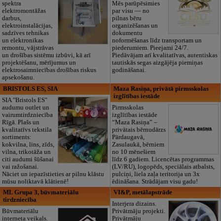
spektra
Mēs parūpēsimies
elektromontāžas
par visu — no
darbus,
pilnas bēru
elektroinstalācijas,
organizēšanas un
sadzīves tehnikas
dokumentu
un elektronikas
noformēšanas līdz transportam un
remontu, vājstrāvas
piederumiem. Pieejami 24/7.
un drošības sistēmu izbūvi, kā arī
Piedāvājam arī kvalitatīvas, autentiskas
projektēšanu, mērījumus un
tautiskās segas aizgājēja piemiņas
elektrosaimniecības drošības riskus
godināšanai.
apsekošanu.
BRISTOLS ES, SIA
Maza Rasiņa, privātā pirmsskolas
izglītības iestāde
SIA "Bristols ES"
audumu outlet un
Pirmsskolas
vairumtirdzniecība
izglītības iestāde
Rīgā. Plašs un
“Maza Rasiņa” –
kvalitatīvs tekstila
privātais bērnudārzs
sortiments:
Pārdaugavā,
kokvilna, lins, zīds,
Zasulaukā, bērniem
vilna, trikotāža un
no 10 mēnešiem
citi audumi šūšanai
līdz 6 gadiem. Licencētas programmas
vai ražošanai.
(LV/RU), logopēds, speciālais atbalsts,
Nāciet un iepazīstieties ar pilnu klāstu
pulciņi, liela zaļa teritorija un 3x
mūsu noliktavā klātienē!
ēdināšana. Strādājam visu gadu!
ML Grupa 3, būvmateriālu
VI&P, metālapstrāde
tirdzniecība
Interjera dizains.
Būvmateriālu
Privātmāju projekti.
interneta veikals.
Privātmāju