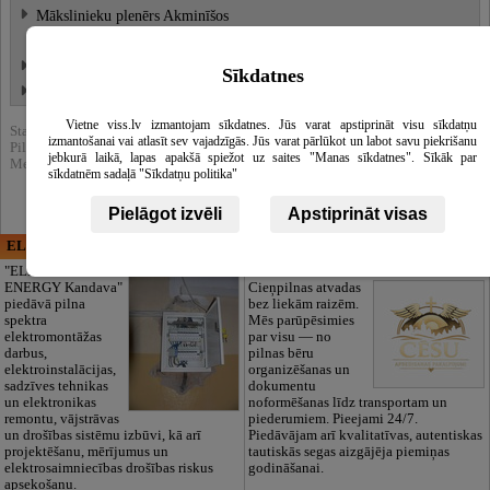
Mākslinieku plenērs Akminīšos
Cepļa dedzināšana Aulejā
Vēsmas Ušpeles gleznas
Sīkdatnes
LKF kopas "Pūdnīku skūla" darbi
Vietne viss.lv izmantojam sīkdatnes. Jūs varat apstiprināt visu sīkdatņu
Statistika:
izmantošanai vai atlasīt sev vajadzīgās. Jūs varat pārlūkot un labot savu piekrišanu
Pilnībā apskatīts : 92487
jebkurā laikā, lapas apakšā spiežot uz saites "Manas sīkdatnes". Sīkāk par
Meklēšnas rezultātos parādīts : 415108
sīkdatnēm sadaļā "Sīkdatņu politika"
Pielāgot izvēli
Apstiprināt visas
ELECTRIC ENERGY
CĒSU APBEDĪŠANAS
PAKALPOJUMI, SIA
"ELECTRIC
ENERGY Kandava"
Cieņpilnas atvadas
piedāvā pilna
bez liekām raizēm.
spektra
Mēs parūpēsimies
elektromontāžas
par visu — no
darbus,
pilnas bēru
elektroinstalācijas,
organizēšanas un
sadzīves tehnikas
dokumentu
un elektronikas
noformēšanas līdz transportam un
remontu, vājstrāvas
piederumiem. Pieejami 24/7.
un drošības sistēmu izbūvi, kā arī
Piedāvājam arī kvalitatīvas, autentiskas
projektēšanu, mērījumus un
tautiskās segas aizgājēja piemiņas
elektrosaimniecības drošības riskus
godināšanai.
apsekošanu.