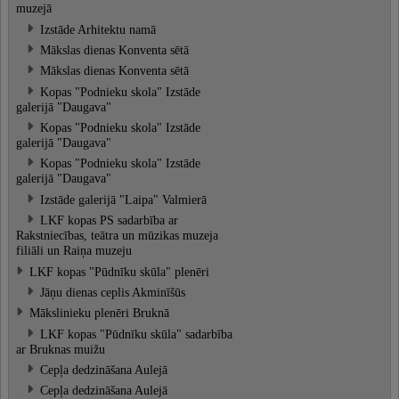
muzejā
Izstāde Arhitektu namā
Mākslas dienas Konventa sētā
Mākslas dienas Konventa sētā
Kopas "Podnieku skola" Izstāde
galerijā "Daugava"
Kopas "Podnieku skola" Izstāde
galerijā "Daugava"
Kopas "Podnieku skola" Izstāde
galerijā "Daugava"
Izstāde galerijā "Laipa" Valmierā
LKF kopas PS sadarbība ar
Rakstniecības, teātra un mūzikas muzeja
filiāli un Raiņa muzeju
LKF kopas "Pūdnīku skūla" plenēri
Jāņu dienas ceplis Akminīšūs
Mākslinieku plenēri Bruknā
LKF kopas "Pūdnīku skūla" sadarbība
ar Bruknas muižu
Cepļa dedzināšana Aulejā
Cepļa dedzināšana Aulejā