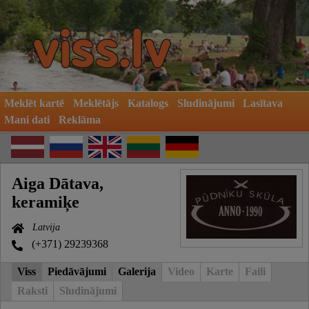
Meklēt kartē
Meklētājs
Katalogs
Sludinājumi
Lasītava
Mani dati
Reklāma
Aiga Dātava,
keramiķe
Latvija
(+371) 29239368
Viss
Piedāvājumi
Galerija
Video
Karte
Faili
Raksti
Sludinājumi