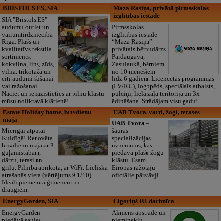
BRISTOLS ES, SIA
Maza Rasiņa, privātā pirmsskolas
izglītības iestāde
SIA "Bristols ES"
audumu outlet un
Pirmsskolas
vairumtirdzniecība
izglītības iestāde
Rīgā. Plašs un
“Maza Rasiņa” –
kvalitatīvs tekstila
privātais bērnudārzs
sortiments:
Pārdaugavā,
kokvilna, lins, zīds,
Zasulaukā, bērniem
vilna, trikotāža un
no 10 mēnešiem
citi audumi šūšanai
līdz 6 gadiem. Licencētas programmas
vai ražošanai.
(LV/RU), logopēds, speciālais atbalsts,
Nāciet un iepazīstieties ar pilnu klāstu
pulciņi, liela zaļa teritorija un 3x
mūsu noliktavā klātienē!
ēdināšana. Strādājam visu gadu!
Estate Holiday home, brīvdienu
UAB Tvora, vārti, žogi, terases
māja
UAB Tvora
–
Mierīgai atpūtai
šauras
Kuldīgā! Renovēta
specializācijas
brīvdienu māja ar 3
uzņēmums, kas
guļamistabām,
piedāvā plašu žogu
dārzu, terasi un
klāstu. Esam
grilu. Pilnībā aprīkota, ar WiFi. Lieliska
Eiropas ražotāju
atrašanās vieta (vērtējums 9.1/10).
oficiālie pārstāvji.
Ideāli piemērota ģimenēm un
draugiem.
EnergyGarden, SIA
Cigoriņš IU, darbnīca
EnergyGarden
Akmens apstrāde un
piedāvā saules
pieminekļu