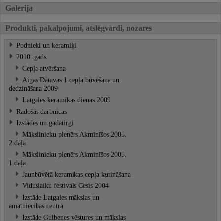
Galerija
Produkti, pakalpojumi, atslēgvārdi, nozares
Podnieki un keramiķi
2010. gads
Cepļa atvēršana
Aigas Dātavas 1.cepļa būvēšana un
dedzināšana 2009
Latgales keramikas dienas 2009
Radošās darbnīcas
Izstādes un gadatirgi
Mākslinieku plenērs Akminīšos 2005.
2.daļa
Mākslinieku plenērs Akminīšos 2005.
1.daļa
Jaunbūvētā keramikas cepļa kurināšana
Viduslaiku festivāls Cēsīs 2004
Izstāde Latgales mākslas un
amatniecības centrā
Izstāde Gulbenes vēstures un mākslas