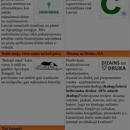
paneļu sistēmas un
izgatavošana un
siltumsūkņus, kas
uzstādīšana visā
palīdz
Latvijā.
mājsaimniecībām
un uzņēmumiem
Latvijā samazināt izmaksas un pāriet
uz ilgtspējīgu enerģiju. Mēs
nodrošinām pilna cikla pakalpojumus,
atbalstu valsts finansējuma saņemšanā
un plašu aprīkojuma klāstu mūsu e-
veikalā.
Baltā māja, viesu nams un kafejnīca
Dizains un Druka, SIA
"Baltajā mājā" katrs
Piedāvājam
viesis ir mīļš un
kvalitatīvus un
gaidīts! Apceļojot
operatīvus
Zemgali, šeit
pakalpojumus,
patvērumu var meklēt gan izsalkušie
dizainā un drukā, par pieņemamām
un izslāpušie, gan naktsmiera kārotāji.
cenām - uzņēmumiem un
privātpersonām.&nbsp;
|&nbsp;Šobrīd
lielformāta drukai -20% atlaide
|&nbsp;
Piedāvājumā ietilpst: dizaina
izstrāde; plakāti; kanvas; roll up; pvc
baneri; logu un skatlogu uzlīmes;
automašīnu līmplēvju izdrukas;
lielformāta fotogrāfijas; ploterdarbi u.c.
Garantējam darbu maksimāli īsā
termiņā un labākajā kvalitatē!
Visi banneri