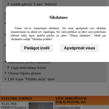
Izstāde galerijā "Laipa" Valmierā
LKF kopas PS sadarbība ar
Rakstniecības, teātra un mūzikas muzeja
Sīkdatnes
filiāli un Raiņa muzeju
LKF kopas "Pūdnīku skūla" plenēri
Vietne viss.lv izmantojam sīkdatnes. Jūs varat apstiprināt visu sīkdatņu
Jāņu dienas ceplis Akminīšūs
izmantošanai vai atlasīt sev vajadzīgās. Jūs varat pārlūkot un labot savu piekrišanu
Mākslinieku plenēri Bruknā
jebkurā laikā, lapas apakšā spiežot uz saites "Manas sīkdatnes". Sīkāk par
sīkdatnēm sadaļā "Sīkdatņu politika"
LKF kopas "Pūdnīku skūla" sadarbība
ar Bruknas muižu
Pielāgot izvēli
Apstiprināt visas
Cepļa dedzināšana Aulejā
Cepļa dedzināšana Aulejā
Mākslinieku plenērs Akminīšos
Cepļa dedzināšana Aulejā
Vēsmas Ušpeles gleznas
LKF kopas "Pūdnīku skūla" darbi
ELECTRIC ENERGY
CĒSU APBEDĪŠANAS
PAKALPOJUMI, SIA
"ELECTRIC
ENERGY Kandava"
Cieņpilnas atvadas