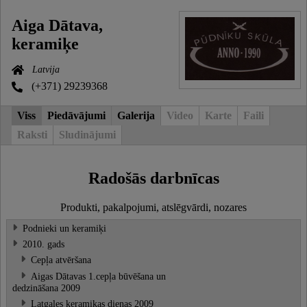
Aiga Dātava,
keramiķe
Latvija
(+371) 29239368
Viss
Piedāvājumi
Galerija
Video
Karte
Faili
Raksti
Sludinājumi
Radošās darbnīcas
Produkti, pakalpojumi, atslēgvārdi, nozares
Podnieki un keramiķi
2010. gads
Cepļa atvēršana
Aigas Dātavas 1.cepļa būvēšana un
dedzināšana 2009
Latgales keramikas dienas 2009