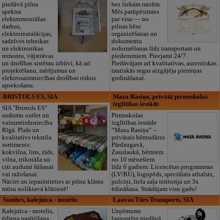
piedāvā pilna
bez liekām raizēm.
spektra
Mēs parūpēsimies
elektromontāžas
par visu — no
darbus,
pilnas bēru
elektroinstalācijas,
organizēšanas un
sadzīves tehnikas
dokumentu
un elektronikas
noformēšanas līdz transportam un
remontu, vājstrāvas
piederumiem. Pieejami 24/7.
un drošības sistēmu izbūvi, kā arī
Piedāvājam arī kvalitatīvas, autentiskas
projektēšanu, mērījumus un
tautiskās segas aizgājēja piemiņas
elektrosaimniecības drošības riskus
godināšanai.
apsekošanu.
BRISTOLS ES, SIA
Maza Rasiņa, privātā pirmsskolas
izglītības iestāde
SIA "Bristols ES"
audumu outlet un
Pirmsskolas
vairumtirdzniecība
izglītības iestāde
Rīgā. Plašs un
“Maza Rasiņa” –
kvalitatīvs tekstila
privātais bērnudārzs
sortiments:
Pārdaugavā,
kokvilna, lins, zīds,
Zasulaukā, bērniem
vilna, trikotāža un
no 10 mēnešiem
citi audumi šūšanai
līdz 6 gadiem. Licencētas programmas
vai ražošanai.
(LV/RU), logopēds, speciālais atbalsts,
Nāciet un iepazīstieties ar pilnu klāstu
pulciņi, liela zaļa teritorija un 3x
mūsu noliktavā klātienē!
ēdināšana. Strādājam visu gadu!
Sumbrs, kafejnīca - motelis
Lauvas Tūrs Transports, SIA
Kafejnīca - motelis,
Uzņēmums
ēdiena pasūtīšana
lauvastūrs piedāvā