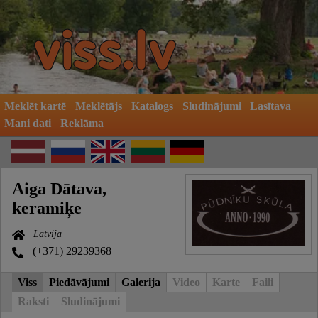
Meklēt kartē
Meklētājs
Katalogs
Sludinājumi
Lasītava
Mani dati
Reklāma
Aiga Dātava,
keramiķe
Latvija
(+371) 29239368
Viss
Piedāvājumi
Galerija
Video
Karte
Faili
Raksti
Sludinājumi