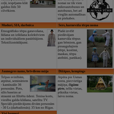
ceļā, iespējams klāt
nomai ne tik vien
galdus līdz 50
mikroautobusus un
cilvēkiem.
autobusus, bet arī
vieglās automašīnas
un piekabes.
Muduri, SIA, darbnīca
Sers, karnevāla tērpu noma
Etnogrāfisko tērpu gatavošana,
Plašā izvēlē
šūšana un izšūšana kolektīviem
piedāvājam
un individuāliem pasūtītājiem.
karnevāla tērpus
Tekstilizstrādājumi.
gan bērniem, gan
pieaugušajiem
(tērpi, kostīmi,
maskas, tērpu
atribūti, parūkas).
Jaunogres nams, brīvdienu māja
Dižāpas, kempings
Telpas svinībām,
Atpūta pie Usmas
atpūtai, semināriem
ezera, piecvietīga
- kamīnzāle 36
mājiņa,
čigānu
personām. Pirts,
pirts
, telšu vietas,
silts baseins ar
piknika vietas,
straumi un filtrētu ūdeni. Tenisa korts,
laivu noma.
viesību galda klāšana, satelītu TV.
Speciāls piedāvājums divām personām
- 30 Ls (darbadienās). 35 km no Rīgas.
Visi banneri