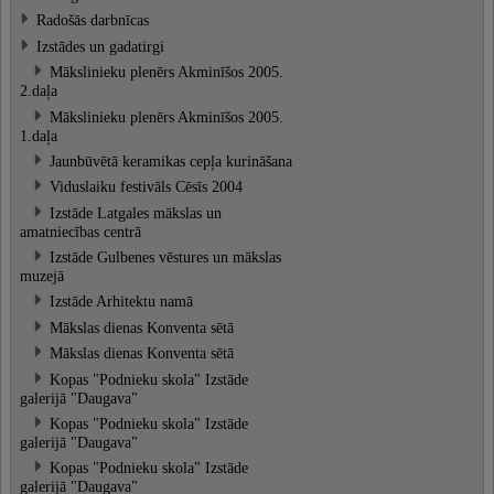
Radošās darbnīcas
Izstādes un gadatirgi
Mākslinieku plenērs Akminīšos 2005.
2.daļa
Mākslinieku plenērs Akminīšos 2005.
1.daļa
Jaunbūvētā keramikas cepļa kurināšana
Viduslaiku festivāls Cēsīs 2004
Izstāde Latgales mākslas un
amatniecības centrā
Izstāde Gulbenes vēstures un mākslas
muzejā
Izstāde Arhitektu namā
Mākslas dienas Konventa sētā
Mākslas dienas Konventa sētā
Kopas "Podnieku skola" Izstāde
galerijā "Daugava"
Kopas "Podnieku skola" Izstāde
galerijā "Daugava"
Kopas "Podnieku skola" Izstāde
galerijā "Daugava"