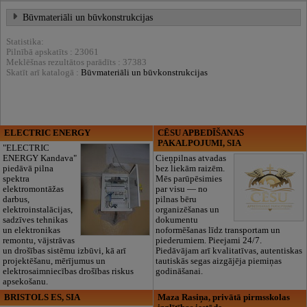
Būvmateriāli un būvkonstrukcijas
Statistika:
Pilnībā apskatīts : 23061
Meklēšnas rezultātos parādīts : 37383
Skatīt arī katalogā :
Būvmateriāli un būvkonstrukcijas
ELECTRIC ENERGY
CĒSU APBEDĪŠANAS
PAKALPOJUMI, SIA
"ELECTRIC
ENERGY Kandava"
Cieņpilnas atvadas
piedāvā pilna
bez liekām raizēm.
spektra
Mēs parūpēsimies
elektromontāžas
par visu — no
darbus,
pilnas bēru
elektroinstalācijas,
organizēšanas un
sadzīves tehnikas
dokumentu
un elektronikas
noformēšanas līdz transportam un
remontu, vājstrāvas
piederumiem. Pieejami 24/7.
un drošības sistēmu izbūvi, kā arī
Piedāvājam arī kvalitatīvas, autentiskas
projektēšanu, mērījumus un
tautiskās segas aizgājēja piemiņas
elektrosaimniecības drošības riskus
godināšanai.
apsekošanu.
BRISTOLS ES, SIA
Maza Rasiņa, privātā pirmsskolas