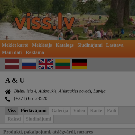
Meklēt kartē
Meklētājs
Katalogs
Sludinājumi
Lasītava
Mani dati
Reklāma
A & U
Bitēnu iela 4, Aizkraukle, Aizkraukles novads, Latvija
(+371) 65123520
Viss
Piedāvājumi
Galerija
Video
Karte
Faili
Raksti
Sludinājumi
Produkti, pakalpojumi, atslēgvārdi, nozares