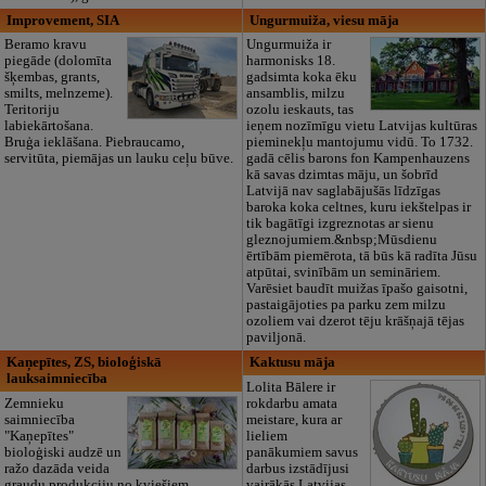
Improvement, SIA
Ungurmuiža, viesu māja
Beramo kravu
Ungurmuiža ir
piegāde (dolomīta
harmonisks 18.
šķembas, grants,
gadsimta koka ēku
smilts, melnzeme).
ansamblis, milzu
Teritoriju
ozolu ieskauts, tas
labiekārtošana.
ieņem nozīmīgu vietu Latvijas kultūras
Bruģa ieklāšana. Piebraucamo,
pieminekļu mantojumu vidū. To 1732.
servitūta, piemājas un lauku ceļu būve.
gadā cēlis barons fon Kampenhauzens
kā savas dzimtas māju, un šobrīd
Latvijā nav saglabājušās līdzīgas
baroka koka celtnes, kuru iekštelpas ir
tik bagātīgi izgreznotas ar sienu
gleznojumiem.&nbsp;Mūsdienu
ērtībām piemērota, tā būs kā radīta Jūsu
atpūtai, svinībām un semināriem.
Varēsiet baudīt muižas īpašo gaisotni,
pastaigājoties pa parku zem milzu
ozoliem vai dzerot tēju krāšņajā tējas
paviljonā.
Kaņepītes, ZS, bioloģiskā
Kaktusu māja
lauksaimniecība
Lolita Bālere ir
Zemnieku
rokdarbu amata
saimniecība
meistare, kura ar
"Kaņepītes"
lieliem
bioloģiski audzē un
panākumiem savus
ražo dazāda veida
darbus izstādījusi
graudu produkciju no kviešiem,
vairākās Latvijas