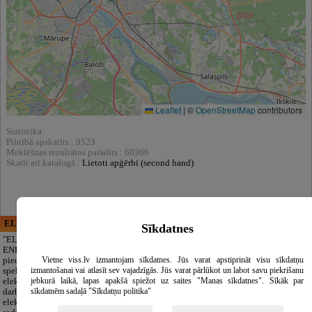
Leaflet
|
©
OpenStreetMap
contributors
Statistika:
Pilnībā apskatīts : 9523
Meklēšnas rezultātos parādīts : 60366
Skatīt arī katalogā :
Lietoti apģērbi (second hand)
ELECTRIC ENERGY
CĒSU APBEDĪŠANAS
Sīkdatnes
PAKALPOJUMI, SIA
"ELECTRIC
ENERGY Kandava"
Cieņpilnas atvadas
Vietne viss.lv izmantojam sīkdatnes. Jūs varat apstiprināt visu sīkdatņu
piedāvā pilna
bez liekām raizēm.
izmantošanai vai atlasīt sev vajadzīgās. Jūs varat pārlūkot un labot savu piekrišanu
spektra
Mēs parūpēsimies
jebkurā laikā, lapas apakšā spiežot uz saites "Manas sīkdatnes". Sīkāk par
elektromontāžas
par visu — no
sīkdatnēm sadaļā "Sīkdatņu politika"
darbus,
pilnas bēru
elektroinstalācijas,
organizēšanas un