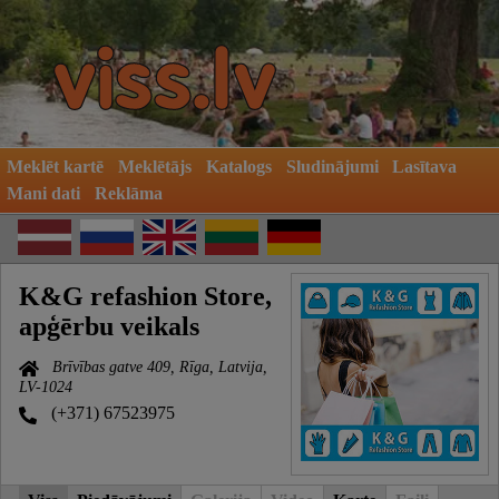
Meklēt kartē
Meklētājs
Katalogs
Sludinājumi
Lasītava
Mani dati
Reklāma
K&G refashion Store,
apģērbu veikals
Brīvības gatve 409, Rīga, Latvija,
LV-1024
(+371) 67523975