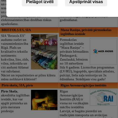
sadzīves tehnikas
dokumentu
Pielāgot izvēli
Apstiprināt visas
un elektronikas
noformēšanas līdz transportam un
remontu, vājstrāvas
piederumiem. Pieejami 24/7.
un drošības sistēmu izbūvi, kā arī
Piedāvājam arī kvalitatīvas, autentiskas
projektēšanu, mērījumus un
tautiskās segas aizgājēja piemiņas
elektrosaimniecības drošības riskus
godināšanai.
apsekošanu.
BRISTOLS ES, SIA
Maza Rasiņa, privātā pirmsskolas
izglītības iestāde
SIA "Bristols ES"
audumu outlet un
Pirmsskolas
vairumtirdzniecība
izglītības iestāde
Rīgā. Plašs un
“Maza Rasiņa” –
kvalitatīvs tekstila
privātais bērnudārzs
sortiments:
Pārdaugavā,
kokvilna, lins, zīds,
Zasulaukā, bērniem
vilna, trikotāža un
no 10 mēnešiem
citi audumi šūšanai
līdz 6 gadiem. Licencētas programmas
vai ražošanai.
(LV/RU), logopēds, speciālais atbalsts,
Nāciet un iepazīstieties ar pilnu klāstu
pulciņi, liela zaļa teritorija un 3x
mūsu noliktavā klātienē!
ēdināšana. Strādājam visu gadu!
Pirts skola, SIA, pirts
Rīgas Aeronavigācijas institūts
Pirts Skola
,
Rīgas
akreditēta izglītības
Aeronavigācijas
iestāde, kur var
Institūts (RAI) ir
apgūt pirtnieka un
viena no vecākajām
pirts meistara
mācību iestādēm
profesiju
Latvijā, ar bagātu pieredzi un
tradīcijām transporta un aviācijas