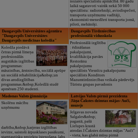
nozares specialistu apmācībā. 80 gadu
laikā sagatavoti vairāk nekā 50 000
speciālistu: radiotehniķi, aviodispečeri,
transporta uzņēmumu vadītāji,
ekonomisti-menedžeri transporta jomā,
piloti, mehāniķi.
Daugavpils Universitātes aģentūra
Daugavpils Tirdzniecības
"Daugavpils Universitātes
profesionālā vidusskola
Daugavpils medicīnas koledža"
Profesionālā izglītība
Koledža piedāvā
: ēdināšanas
četras pirmā līmeņa
pakalpojumi,
profesionālās
kvalifikācija pavārs
augstākās izglītības
Restorānu
programmas:
pakalpojumu
māszinības, ārstniecība, sociālā aprūpe
speciālists Viesnīcu pakalpojumu
un sociālā rehabilitācija&nbsp;un
speciālists Konditors
divas arodizglītības
Mazumtirdzniecības veikala pārdevējs
programmas.&nbsp;Koledžā studē
Tūristu grupas pavadonis
apmēram 250 studenti.
Madonas Valsts ģimnāzija
Latvijas Valsts pirmā prezidenta
Jāņa Čakstes dzimtas mājas- Auči,
Skolēnu mācību
muzejs
uzņēmumu
Jelgavas novada
Salgales&nbsp;
pagastā, pašā
Lielupes krastā
darbība,&nbsp;karjeras izglītības
atrodas J.Čakstes dzimtas mājas "Auči"
ievirze, saistoši ārpusklases pasākumi,
- vieta, kas glabā mūsu pirmā
starptautisku projektu īstenošana, labs