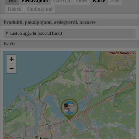
Viss
Piedāvājumi
Galerija
Video
Karte
Faili
Raksti
Sludinājumi
Produkti, pakalpojumi, atslēgvārdi, nozares
Lietoti apģērbi (second hand)
Karte
+
−