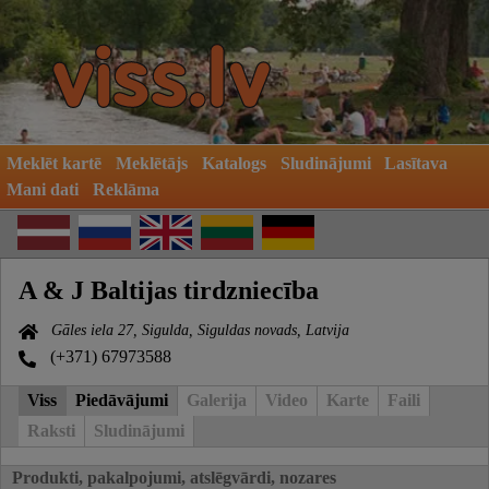
Meklēt kartē
Meklētājs
Katalogs
Sludinājumi
Lasītava
Mani dati
Reklāma
A & J Baltijas tirdzniecība
Gāles iela 27, Sigulda, Siguldas novads, Latvija
(+371) 67973588
Viss
Piedāvājumi
Galerija
Video
Karte
Faili
Raksti
Sludinājumi
Produkti, pakalpojumi, atslēgvārdi, nozares