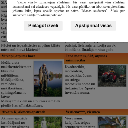
izglītības iestāde
Vietne viss.lv izmantojam sīkdatnes. Jūs varat apstiprināt visu sīkdatņu
SIA "Bristols ES"
izmantošanai vai atlasīt sev vajadzīgās. Jūs varat pārlūkot un labot savu piekrišanu
audumu outlet un
Pirmsskolas
jebkurā laikā, lapas apakšā spiežot uz saites "Manas sīkdatnes". Sīkāk par
vairumtirdzniecība
izglītības iestāde
sīkdatnēm sadaļā "Sīkdatņu politika"
Rīgā. Plašs un
“Maza Rasiņa” –
kvalitatīvs tekstila
privātais bērnudārzs
sortiments:
Pārdaugavā,
Pielāgot izvēli
Apstiprināt visas
kokvilna, lins, zīds,
Zasulaukā, bērniem
vilna, trikotāža un
no 10 mēnešiem
citi audumi šūšanai
līdz 6 gadiem. Licencētas programmas
vai ražošanai.
(LV/RU), logopēds, speciālais atbalsts,
Nāciet un iepazīstieties ar pilnu klāstu
pulciņi, liela zaļa teritorija un 3x
mūsu noliktavā klātienē!
ēdināšana. Strādājam visu gadu!
Vitkopi, atpūtas bāze
Jena motors, SIA, atpūtas
saimniecība
Ideāla vieta
makšķerniekiem un
Kvadrociklu,
klusuma
motoroleru,
mīlētājiem.
motociklu, ūdens
Makšķerēšana,
un sniega
zemledus
motociklu noma un
makšķerēšana,
tirdzniecība. Sporta
spiningošana no
inventāra noma.
laivas.
Makšķerniekiem un atpūtniekiem tiek
piedāvātas arī naktsmītnes.
Aivars-K, akmens apstrāde
Vestiena***, viesnīca
Akmens apstrāde.
Viesu nams,
Izstrādājumi no
kafejnīca, telpas
metāla un akmens,
semināriem un pirts.