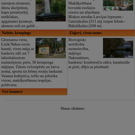
interjera elementi,
Makšķerēšana
dārza skulptūras,
tuvumā esošajos
kapu pieminekļi,
ezeros un sēņošana.
strūklakas,
Blakus atrodas Latvijas lepnums -
apgaismes ķermeņi,
Gaiziņkalns (311 m), turpat līdzās -
akmens soli un galdi ...
Bākūžkalns (268 m).
Nabīte, kempings
Zāģeri, viesu nams
Gleznaina vieta,
Bioloģiski
Lielā Nabas ezera
sertificēta
krastā, viesu māja ar
saimniecība,
banketu zāli un 7
mājlopi.
labiekārtotiem
Naktsmītnes,
numuriņiem, pirts, 36 kempinga
banketu/ konferenču zāles, kamīnzāle
mājiņas. Ūdens velosipēdu un laivu
ar pirti, dīķis ar pludmali.
noma, sporta un bērnu rotaļu laukumi.
Vasaras kafejnīca, telšu un piknika
vietas, makšķerēšanas iespējas,
peldvieta.
Visi banneri
Manas sīkdatnes