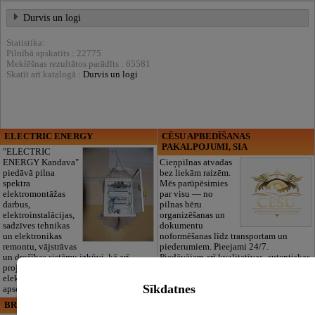
Durvis un logi
Statistika:
Pilnībā apskatīts : 22775
Meklēšnas rezultātos parādīts : 65581
Skatīt arī katalogā :
Durvis un logi
ELECTRIC ENERGY
CĒSU APBEDĪŠANAS
PAKALPOJUMI, SIA
"ELECTRIC
ENERGY Kandava"
Cieņpilnas atvadas
piedāvā pilna
bez liekām raizēm.
spektra
Mēs parūpēsimies
elektromontāžas
par visu — no
darbus,
pilnas bēru
elektroinstalācijas,
organizēšanas un
sadzīves tehnikas
dokumentu
un elektronikas
noformēšanas līdz transportam un
remontu, vājstrāvas
piederumiem. Pieejami 24/7.
un drošības sistēmu izbūvi, kā arī
Piedāvājam arī kvalitatīvas, autentiskas
projektēšanu, mērījumus un
tautiskās segas aizgājēja piemiņas
elektrosaimniecības drošības riskus
godināšanai.
Sīkdatnes
apsekošanu.
BRISTOLS ES, SIA
Maza Rasiņa, privātā pirmsskolas