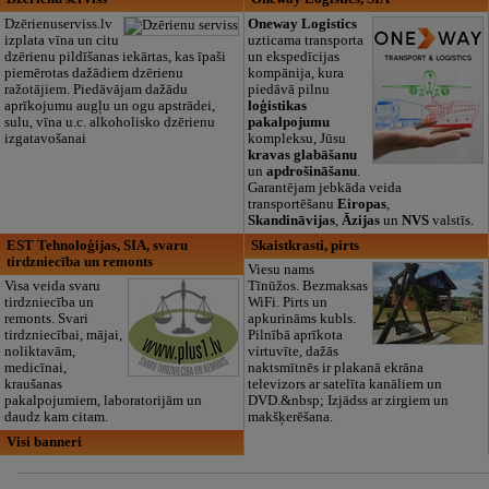
Dzērienuserviss.lv
Oneway Logistics
izplata vīna un citu
uzticama transporta
dzērienu pildīšanas iekārtas, kas īpaši
un ekspedīcijas
piemērotas dažādiem dzērienu
kompānija, kura
ražotājiem. Piedāvājam dažādu
piedāvā pilnu
aprīkojumu augļu un ogu apstrādei,
loģistikas
sulu, vīna u.c. alkoholisko dzērienu
pakalpojumu
izgatavošanai
kompleksu, Jūsu
kravas glabāšanu
un
apdrošināšanu
.
Garantējam jebkāda veida
transportēšanu
Eiropas
,
Skandināvijas
,
Āzijas
un
NVS
valstīs.
EST Tehnoloģijas, SIA, svaru
Skaistkrasti, pirts
tirdzniecība un remonts
Viesu nams
Visa veida svaru
Tīnūžos. Bezmaksas
tirdzniecība un
WiFi. Pirts un
remonts. Svari
apkurināms kubls.
tirdzniecībai, mājai,
Pilnībā aprīkota
noliktavām,
virtuvīte, dažās
medicīnai,
naktsmītnēs ir plakanā ekrāna
kraušanas
televizors ar satelīta kanāliem un
pakalpojumiem, laboratorijām un
DVD.&nbsp; Izjādss ar zirgiem un
daudz kam citam.
makšķerēšana.
Visi banneri