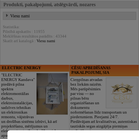
Produkti, pakalpojumi, atslēgvārdi, nozares
Viesu nami
Statistika:
Pilnībā apskatīts : 11955
Meklēšnas rezultātos parādīts : 43344
Skatīt arī katalogā :
Viesu nami
ELECTRIC ENERGY
CĒSU APBEDĪŠANAS
PAKALPOJUMI, SIA
"ELECTRIC
ENERGY Kandava"
Cieņpilnas atvadas
piedāvā pilna
bez liekām raizēm.
spektra
Mēs parūpēsimies
elektromontāžas
par visu — no
darbus,
pilnas bēru
elektroinstalācijas,
organizēšanas un
sadzīves tehnikas
dokumentu
un elektronikas
noformēšanas līdz transportam un
remontu, vājstrāvas
piederumiem. Pieejami 24/7.
un drošības sistēmu izbūvi, kā arī
Piedāvājam arī kvalitatīvas, autentiskas
projektēšanu, mērījumus un
tautiskās segas aizgājēja piemiņas
elektrosaimniecības drošības riskus
godināšanai.
apsekošanu.