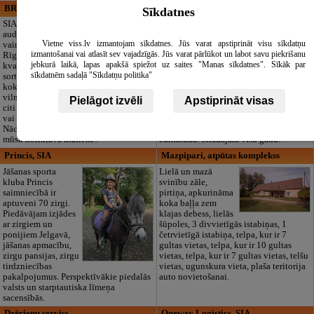
BRISTOLS ES, SIA
Maza Rasiņa, privātā pirmsskolas
Sīkdatnes
izglītības iestāde
SIA "Bristols ES"
audumu outlet un
Pirmsskolas
Vietne viss.lv izmantojam sīkdatnes. Jūs varat apstiprināt visu sīkdatņu
vairumtirdzniecība
izglītības iestāde
izmantošanai vai atlasīt sev vajadzīgās. Jūs varat pārlūkot un labot savu piekrišanu
Rīgā. Plašs un
“Maza Rasiņa” –
jebkurā laikā, lapas apakšā spiežot uz saites "Manas sīkdatnes". Sīkāk par
kvalitatīvs tekstila
privātais bērnudārzs
sīkdatnēm sadaļā "Sīkdatņu politika"
sortiments:
Pārdaugavā,
kokvilna, lins, zīds,
Zasulaukā, bērniem
vilna, trikotāža un
no 10 mēnešiem
Pielāgot izvēli
Apstiprināt visas
citi audumi šūšanai
līdz 6 gadiem. Licencētas programmas
vai ražošanai.
(LV/RU), logopēds, speciālais atbalsts,
Nāciet un iepazīstieties ar pilnu klāstu
pulciņi, liela zaļa teritorija un 3x
mūsu noliktavā klātienē!
ēdināšana. Strādājam visu gadu!
Princis, SIA
Mazpipari, atpūtas komplekss
Jāšanas sporta
Lielā un mazā
kluba Princis
svinību zāle,
saimniecībā ir
pirtiņa, apkurināma
aptuveni 70 zirgi.
koka baļļa zem
Piedāvājam izjādes
klajas debess, lielās
ar zirgiem un
šūpoles, 3 divvietīgās istabiņas, 1
ponijiem Jelgavā,
četrvietīgā istabiņa, telpa, kur ir 7
jāšanas apmacību,
gultas vietas, telpa, kur ir 10 gultas
zirgu pansijas, zirgu
vietas, telpa, kur ir 7 gultas vietas, telšu
tirdzniecības
vietas, ugunskura vieta, plaša teritorija
pakalpojumus. Perspektīvākie piedalās
auto novietošanai.
valsts un starptautiska līmeņa
sacensībās.
Dzērienu serviss
Oneway Logistics, SIA