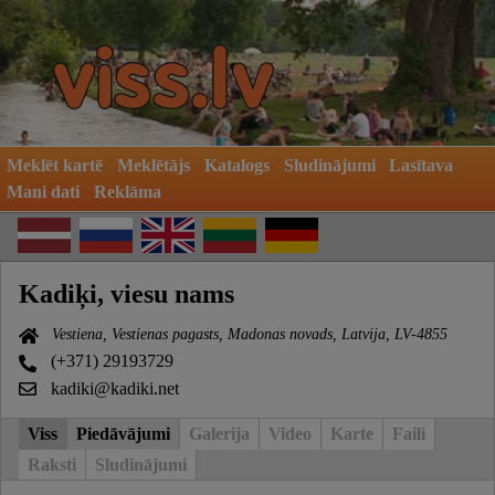
Meklēt kartē
Meklētājs
Katalogs
Sludinājumi
Lasītava
Mani dati
Reklāma
Kadiķi, viesu nams
Vestiena, Vestienas pagasts, Madonas novads, Latvija, LV-4855
(+371) 29193729
kadiki@kadiki.net
Viss
Piedāvājumi
Galerija
Video
Karte
Faili
Raksti
Sludinājumi