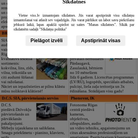
Sīkdatnes
un elektronikas
noformēšanas līdz transportam un
remontu, vājstrāvas
piederumiem. Pieejami 24/7.
un drošības sistēmu izbūvi, kā arī
Piedāvājam arī kvalitatīvas, autentiskas
Vietne viss.lv izmantojam sīkdatnes. Jūs varat apstiprināt visu sīkdatņu
projektēšanu, mērījumus un
tautiskās segas aizgājēja piemiņas
izmantošanai vai atlasīt sev vajadzīgās. Jūs varat pārlūkot un labot savu piekrišanu
elektrosaimniecības drošības riskus
godināšanai.
jebkurā laikā, lapas apakšā spiežot uz saites "Manas sīkdatnes". Sīkāk par
apsekošanu.
sīkdatnēm sadaļā "Sīkdatņu politika"
BRISTOLS ES, SIA
Maza Rasiņa, privātā pirmsskolas
izglītības iestāde
Pielāgot izvēli
Apstiprināt visas
SIA "Bristols ES"
audumu outlet un
Pirmsskolas
vairumtirdzniecība
izglītības iestāde
Rīgā. Plašs un
“Maza Rasiņa” –
kvalitatīvs tekstila
privātais bērnudārzs
sortiments:
Pārdaugavā,
kokvilna, lins, zīds,
Zasulaukā, bērniem
vilna, trikotāža un
no 10 mēnešiem
citi audumi šūšanai
līdz 6 gadiem. Licencētas programmas
vai ražošanai.
(LV/RU), logopēds, speciālais atbalsts,
Nāciet un iepazīstieties ar pilnu klāstu
pulciņi, liela zaļa teritorija un 3x
mūsu noliktavā klātienē!
ēdināšana. Strādājam visu gadu!
D.C.S. SIA, pārvietošanās serviss
Photorent, IK
D.C.S.
Fotonoma Rīgas
piedāvā:Dzīvokļu
centrā piedāvā
pārvietošanās un
kameras,
pārvākšanās
objektīvus,
pakalpojumi.
zibspuldzes, audio
Mēbeļu izjaukšana un salikšana.
un video tehniku, apgaismojumu un
Smagu priekšmetu - pianino, klavieru,
citus aksesuārus profesionāļiem un
seifu
amatieriem. Pastāvīgajiem klientiem un