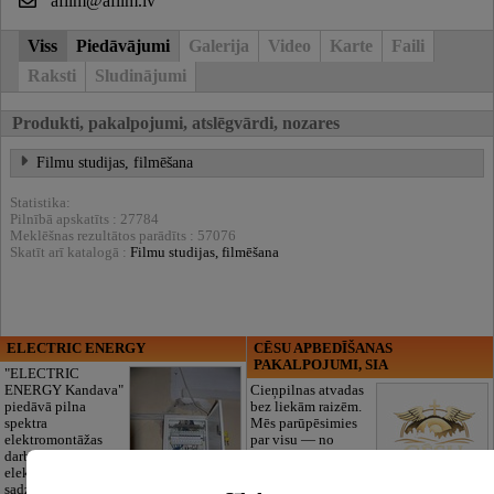
afilm@afilm.lv
Viss
Piedāvājumi
Galerija
Video
Karte
Faili
Raksti
Sludinājumi
Produkti, pakalpojumi, atslēgvārdi, nozares
Filmu studijas, filmēšana
Statistika:
Pilnībā apskatīts : 27784
Meklēšnas rezultātos parādīts : 57076
Skatīt arī katalogā :
Filmu studijas, filmēšana
ELECTRIC ENERGY
CĒSU APBEDĪŠANAS
PAKALPOJUMI, SIA
"ELECTRIC
ENERGY Kandava"
Cieņpilnas atvadas
piedāvā pilna
bez liekām raizēm.
spektra
Mēs parūpēsimies
elektromontāžas
par visu — no
darbus,
pilnas bēru
elektroinstalācijas,
organizēšanas un
sadzīves tehnikas
dokumentu