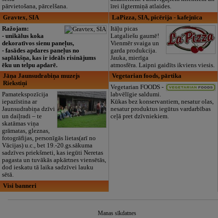
pārvietošana, pārcelšana.
īrei ilgtermiņā atlaides.
Gravtex, SIA
LaPizza, SIA, picērija - kafejnīca
Ražojam:
Itāļu picas
- unikālus koka
Latgaliešu gaumē!
dekoratīvos sienu paneļus,
Vienmēr svaiga un
- fasādes apdares paneļus no
garda produkcija.
saplākšņa, kas ir ideāls risinājums
Jauka, mierīga
ēku un telpu apdarē.
atmosfēra. Laipni gaidīts ikviens viesis.
Jāņa Jaunsudrabiņa muzejs
Vegetarian foods, pārtika
Riekstiņi
Vegetarian FOODS -
Pamatekspozīcija
labvēlīgie saldumi.
iepazīstina ar
Kūkas bez konservantiem, nesatur olas,
Jaunsudrabiņa dzīvi
nesatur produktus iegūtus vardarbības
un daiļradi – te
ceļā pret dzīvniekiem.
skatāmas viņa
grāmatas, gleznas,
fotogrāfijas, personīgās lietas(arī no
Vācijas) u.c., bet 19.-20.gs.sākuma
sadzīves priekšmeti, kas iegūti Neretas
pagasta un tuvākās apkārtnes viensētās,
dod ieskatu tā laika sadzīvei lauku
sētā.
Visi banneri
Manas sīkdatnes