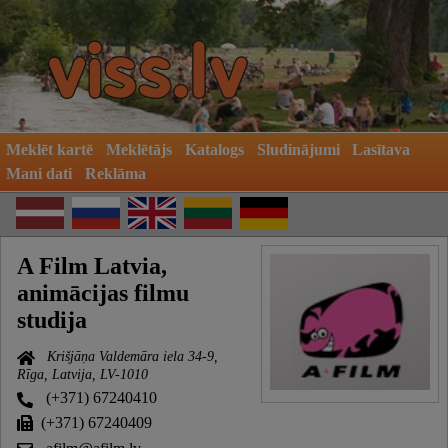
Meklēt kartē
Meklētājs
Katalogs
Sludinājumi
Lasītava
Mani dati
Reklāma
A Film Latvia,
animācijas filmu
studija
Krišjāņa Valdemāra iela 34-9,
Rīga, Latvija, LV-1010
(+371) 67240410
(+371) 67240409