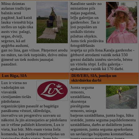
Mūsu dzimtas
Karaliste sastāv no
aušanas tradīcijas
miniatūras pils
balstās senā
mājas pagalmā,
pagātnē, kad katrā
leļļu galerijas un
lauku viensētā bija
garderobes .Tas ir
stelles un tajās tika
ļoti populārs un
austs viss: palagi,
unikāls tūristu
segas, dvieļi,
pilsētas objekts.
seģenes, kā arī
Jums tiek piedāvāta
apģērba audumi,
fotogrāfēšanās
gan no lina, gan vilnas. Pārņemot arodu
iespēja uz pils fona.Karaļa garderobe -
no mātes, tas tiek turpināts, dzīvo mūsu
ģērbuvē atrodami vairāk nekā 550
ģimenē un tiek nodots jaunajai
grezni dažādu izmēru sieviešu, bērnu
paaudzei.
un vīriešu tērpi. Leļlu galerija -
apskatāmas vairāk kā 170 darbi.
Lux Riga, SIA
DIAVERS, SIA, jumiķu un
skārdnieku darbi
Lux ir viena no
vadošajām un
Jumta seguma
visvairāk
remonts,
cienījamām tiešās
uzstādīšana,
pārdošanas
skursteņa
organizācijām pasaulē ar bagātīgu
pieslēguma
panākumu vēsturi, tālredzīgu,
remonts, sniega
inovatīvu un progresīvu uzsvaru uz
barjeras uzstādīšana, jumta logu, lūku
nākotni.Ja jūs aizraujaties ar pārdošanu
iestrāde, jumta seguma papildelementu
un ir vēlme palīdzēt klientiem, Lux ir
uzstādīšana, darbs ar dažādiem jumta
vieta, kur būt. Mēs esam viena liela
segumiem, jumta seguma apsekošana
komanda, kas piedāvā motivējošas un
un savlaicīga bojājumu konstatēšana,
izaicinošas darba vietas. Jums būs
jumta seguma mazgāšana, jumta