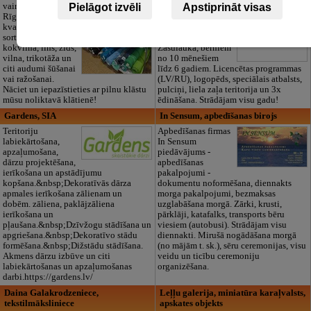
Pielāgot izvēli
Apstiprināt visas
vairumtirdzniecība
izglītības iestāde
Rīgā. Plašs un
“Maza Rasiņa” –
kvalitatīvs tekstila
privātais bērnudārzs
sortiments:
Pārdaugavā,
kokvilna, lins, zīds,
Zasulaukā, bērniem
vilna, trikotāža un
no 10 mēnešiem
citi audumi šūšanai
līdz 6 gadiem. Licencētas programmas
vai ražošanai.
(LV/RU), logopēds, speciālais atbalsts,
Nāciet un iepazīstieties ar pilnu klāstu
pulciņi, liela zaļa teritorija un 3x
mūsu noliktavā klātienē!
ēdināšana. Strādājam visu gadu!
Gardens, SIA
In Sensum, apbedīšanas birojs
Teritoriju
Apbedīšanas firmas
labiekārtošana,
In Sensum
apzaļumošana,
piedāvājums -
dārzu projektēšana,
apbedīšanas
ierīkošana un apstādījumu
pakalpojumi -
kopšana.&nbsp;Dekoratīvās dārza
dokumentu noformēšana, diennakts
apmales ierīkošana zālienam un
morga pakalpojumi, bezmaksas
dobēm. zāliena, paklājzāliena
uzglabāšana morgā. Zārki, krusti,
ierīkošana un
pārklāji, katafalks, transports bēru
pļaušana.&nbsp;Dzīvžogu stādīšana un
viesiem (autobusi). Strādājam visu
apgriešana.&nbsp;Dekoratīvo stādu
diennakti. Mirušā nogādāšana morgā
formēšana.&nbsp;Dižstādu stādīšana.
(no mājām t. sk.), sēru ceremonijas, visu
Akmens dārzu izbūve un citi
veidu un ticību ceremoniju
labiekārtošanas un apzaļumošanas
organizēšana.
darbi.https://gardens.lv/
Daina Galakrodzeniece,
Leļļu galerija, miniatūra karaļvalsts,
tekstilmāksliniece
apskates objekts