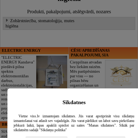
Produkti, pakalpojumi, atslēgvārdi, nozares
Zobārstniecība, stomatoloģija, mutes
higiēna
ELECTRIC ENERGY
CĒSU APBEDĪŠANAS
PAKALPOJUMI, SIA
"ELECTRIC
ENERGY Kandava"
Cieņpilnas atvadas
piedāvā pilna
bez liekām raizēm.
spektra
Mēs parūpēsimies
elektromontāžas
par visu — no
darbus,
pilnas bēru
elektroinstalācijas,
organizēšanas un
sadzīves tehnikas
dokumentu
un elektronikas
noformēšanas līdz transportam un
remontu, vājstrāvas
piederumiem. Pieejami 24/7.
Sīkdatnes
un drošības sistēmu izbūvi, kā arī
Piedāvājam arī kvalitatīvas, autentiskas
projektēšanu, mērījumus un
tautiskās segas aizgājēja piemiņas
elektrosaimniecības drošības riskus
godināšanai.
Vietne viss.lv izmantojam sīkdatnes. Jūs varat apstiprināt visu sīkdatņu
apsekošanu.
izmantošanai vai atlasīt sev vajadzīgās. Jūs varat pārlūkot un labot savu piekrišanu
BRISTOLS ES, SIA
Maza Rasiņa, privātā pirmsskolas
jebkurā laikā, lapas apakšā spiežot uz saites "Manas sīkdatnes". Sīkāk par
izglītības iestāde
sīkdatnēm sadaļā "Sīkdatņu politika"
SIA "Bristols ES"
audumu outlet un
Pirmsskolas