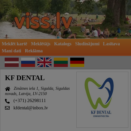
Meklēt kartē
Meklētājs
Katalogs
Sludinājumi
Lasītava
Mani dati
Reklāma
KF DENTAL
Zinātnes iela 1, Sigulda, Siguldas
novads, Latvija, LV-2150
(+371) 26298111
kfdental@inbox.lv