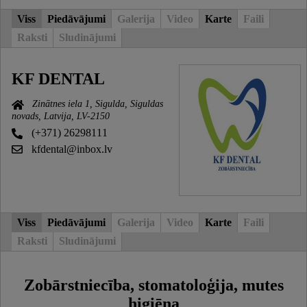
Viss
Piedāvājumi
Galerija
Video
Karte
Faili
Raksti
Sludinājumi
KF DENTAL
Zinātnes iela 1, Sigulda, Siguldas
novads, Latvija, LV-2150
(+371) 26298111
kfdental@inbox.lv
Viss
Piedāvājumi
Galerija
Video
Karte
Faili
Raksti
Sludinājumi
Zobārstniecība, stomatoloģija, mutes
higiēna