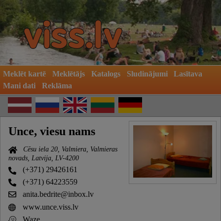
Meklēt kartē
Meklētājs
Katalogs
Sludinājumi
Lasītava
Mani dati
Reklāma
Unce, viesu nams
Cēsu iela 20, Valmiera, Valmieras
novads, Latvija, LV-4200
(+371) 29426161
(+371) 64223559
anita.bedrite@inbox.lv
www.unce.viss.lv
Waze