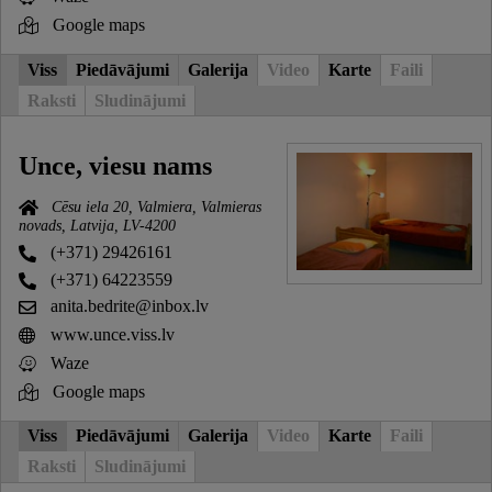
Google maps
Viss
Piedāvājumi
Galerija
Video
Karte
Faili
Raksti
Sludinājumi
Unce, viesu nams
Cēsu iela 20, Valmiera, Valmieras
novads, Latvija, LV-4200
(+371) 29426161
(+371) 64223559
anita.bedrite@inbox.lv
www.unce.viss.lv
Waze
Google maps
Viss
Piedāvājumi
Galerija
Video
Karte
Faili
Raksti
Sludinājumi