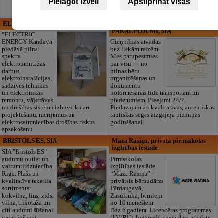
Pielāgot izvēli
Apstiprināt visas
ELECTRIC ENERGY
CĒSU APBEDĪŠANAS
PAKALPOJUMI, SIA
"ELECTRIC
ENERGY Kandava"
Cieņpilnas atvadas
piedāvā pilna
bez liekām raizēm.
spektra
Mēs parūpēsimies
elektromontāžas
par visu — no
darbus,
pilnas bēru
elektroinstalācijas,
organizēšanas un
sadzīves tehnikas
dokumentu
un elektronikas
noformēšanas līdz transportam un
remontu, vājstrāvas
piederumiem. Pieejami 24/7.
un drošības sistēmu izbūvi, kā arī
Piedāvājam arī kvalitatīvas, autentiskas
projektēšanu, mērījumus un
tautiskās segas aizgājēja piemiņas
elektrosaimniecības drošības riskus
godināšanai.
apsekošanu.
BRISTOLS ES, SIA
Maza Rasiņa, privātā pirmsskolas
izglītības iestāde
SIA "Bristols ES"
audumu outlet un
Pirmsskolas
vairumtirdzniecība
izglītības iestāde
Rīgā. Plašs un
“Maza Rasiņa” –
kvalitatīvs tekstila
privātais bērnudārzs
sortiments:
Pārdaugavā,
kokvilna, lins, zīds,
Zasulaukā, bērniem
vilna, trikotāža un
no 10 mēnešiem
citi audumi šūšanai
līdz 6 gadiem. Licencētas programmas
vai ražošanai.
(LV/RU), logopēds, speciālais atbalsts,