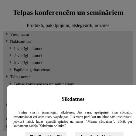
Telpas konferencēm un semināriem
Produkti, pakalpojumi, atslēgvārdi, nozares
Viesu nami
Naktsmītnes
1-vietīgi numuri
2-vietīgi numuri
4-vietīgi numuri
Papildus gultas vietas
Telpu noma
Telpas konferencēm un semināriem
Telpas atpūtai un viesībām
Banketu zāles un telpas svinībām
Sīkdatnes
Atpūta pie dabas
Telšu vietas
Vietne viss.lv izmantojam sīkdatnes. Jūs varat apstiprināt visu sīkdatņu
izmantošanai vai atlasīt sev vajadzīgās. Jūs varat pārlūkot un labot savu piekrišanu
Autostāvvietas
jebkurā laikā, lapas apakšā spiežot uz saites "Manas sīkdatnes". Sīkāk par
sīkdatnēm sadaļā "Sīkdatņu politika"
Viesnīcas