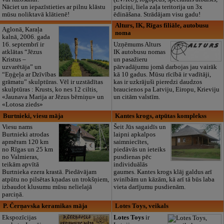
Nāciet un iepazīstieties ar pilnu klāstu
pulciņi, liela zaļa teritorija un 3x
mūsu noliktavā klātienē!
ēdināšana. Strādājam visu gadu!
Alturs, IK, Rīgas filiāle, autobusu
Aglonā, Karaļa
noma
kalnā, 2006. gada
16. septembrī ir
Uzņēmums Alturs
atklātas “Jēzus
IK autobusu nomas
Kristus –
un pasažieru
uzvarētāja” un
pārvadājumu jomā darbojas jau vairāk
“Eņģeļa ar Dzīvības
kā 10 gadus. Mūsu rīcībā ir vadītāji,
grāmatu” skulptūras. Vēl ir uzstādītas
kas ir uzkrājuši pieredzi daudzos
skulptūras : Krusts, ko nes 12 ciltis,
braucienos pa Latviju, Eiropu, Krieviju
«Jaunava Marija ar Jēzus bērniņu» un
un citām valstīm.
«Lotosa zieds»
Burtnieki, viesu māja
Kantes krogs, atpūtas komplekss
Viesu nams
Šeit Jūs sagaidīs un
Burtnieki atrodas
laipni apkalpos
apmēram 120 km
saimniecītes,
no Rīgas un 25 km
piedāvās un ieteiks
no Valmieras,
pusdienas pēc
teikām apvītā
individuālās
Burtnieka ezera krastā. Piedāvājam
gaumes. Kantes krogs klāj galdus arī
atpūtu no pilsētas kņadas un trokšņiem,
svinībām un kāzām, kā arī tā būs laba
izbaudot klusumu mūsu nelielajā
vieta darījumu pusdienām.
parciņā.
P. Čerņavska keramikas māja
Lotes Toys, veikals
Ekspozīcijas
Lotes Toys
ir